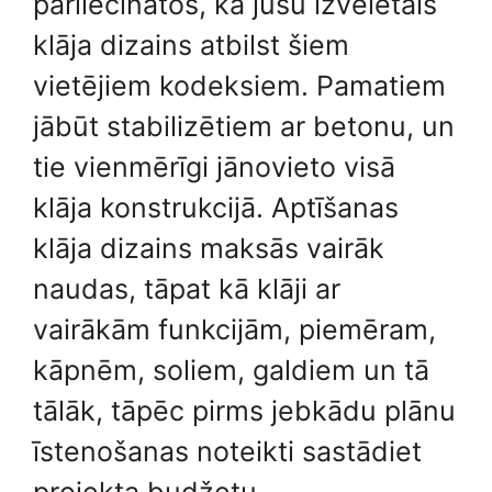
pārliecinātos, ka jūsu izvēlētais
klāja dizains atbilst šiem
vietējiem kodeksiem. Pamatiem
jābūt stabilizētiem ar betonu, un
tie vienmērīgi jānovieto visā
klāja konstrukcijā. Aptīšanas
klāja dizains maksās vairāk
naudas, tāpat kā klāji ar
vairākām funkcijām, piemēram,
kāpnēm, soliem, galdiem un tā
tālāk, tāpēc pirms jebkādu plānu
īstenošanas noteikti sastādiet