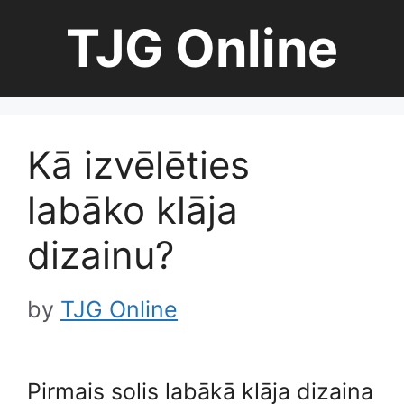
Skip
TJG Online
to
content
Kā izvēlēties
labāko klāja
dizainu?
by
TJG Online
Pirmais solis labākā klāja dizaina