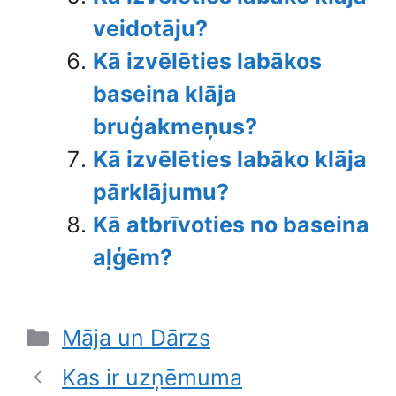
veidotāju?
Kā izvēlēties labākos
baseina klāja
bruģakmeņus?
Kā izvēlēties labāko klāja
pārklājumu?
Kā atbrīvoties no baseina
aļģēm?
Categories
Māja un Dārzs
Kas ir uzņēmuma