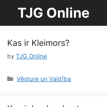
Skip
TJG Online
to
content
Kas ir Kleimors?
by
TJG Online
Categories
Vēsture un Valdība