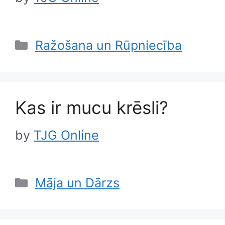
Categories
Ražošana un Rūpniecība
Kas ir mucu krēsli?
by
TJG Online
Categories
Māja un Dārzs