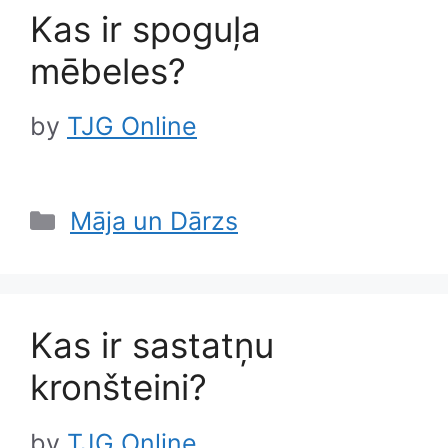
Kas ir spoguļa
mēbeles?
by
TJG Online
Categories
Māja un Dārzs
Kas ir sastatņu
kronšteini?
by
TJG Online