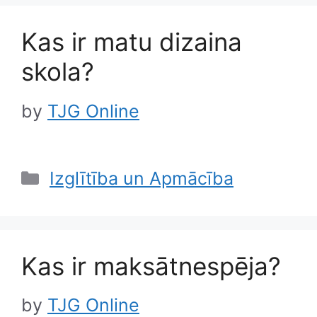
Kas ir matu dizaina
skola?
by
TJG Online
Categories
Izglītība un Apmācība
Kas ir maksātnespēja?
by
TJG Online