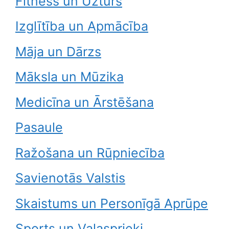
Fitness un Uzturs
Izglītība un Apmācība
Māja un Dārzs
Māksla un Mūzika
Medicīna un Ārstēšana
Pasaule
Ražošana un Rūpniecība
Savienotās Valstis
Skaistums un Personīgā Aprūpe
Sports un Vaļasprieki