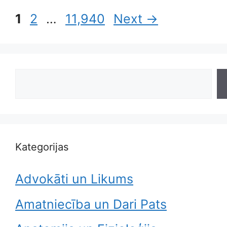
Page
Page
Page
1
2
…
11,940
Next
→
Search
Kategorijas
Advokāti un Likums
Amatniecība un Dari Pats