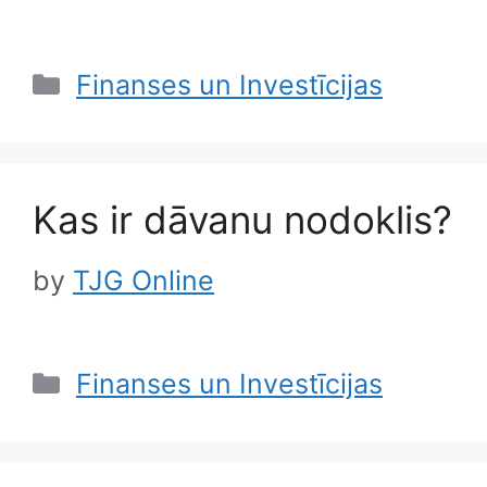
Categories
Finanses un Investīcijas
Kas ir dāvanu nodoklis?
by
TJG Online
Categories
Finanses un Investīcijas