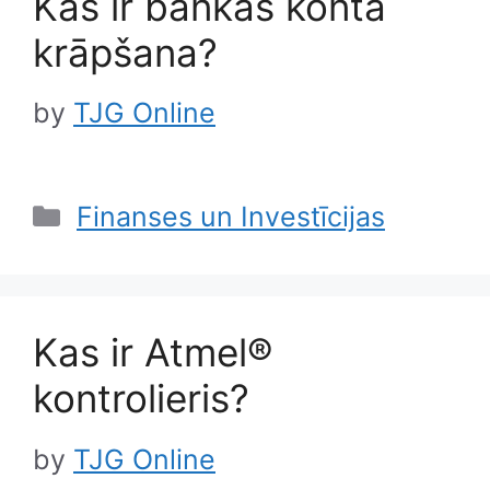
Kas ir bankas konta
krāpšana?
by
TJG Online
Categories
Finanses un Investīcijas
Kas ir Atmel®
kontrolieris?
by
TJG Online