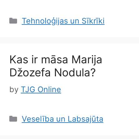
Categories
Tehnoloģijas un Sīkrīki
Kas ir māsa Marija
Džozefa Nodula?
by
TJG Online
Categories
Veselība un Labsajūta