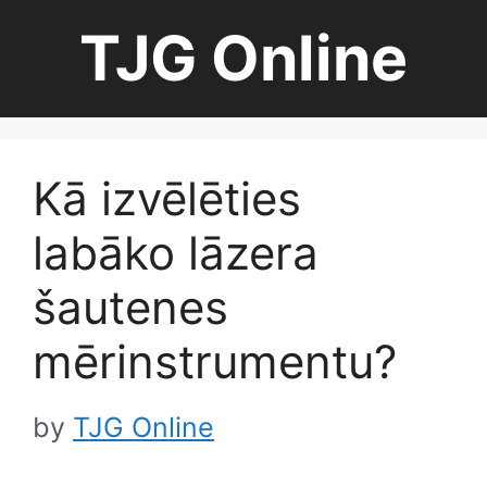
Skip
TJG Online
to
content
Kā izvēlēties
labāko lāzera
šautenes
mērinstrumentu?
by
TJG Online