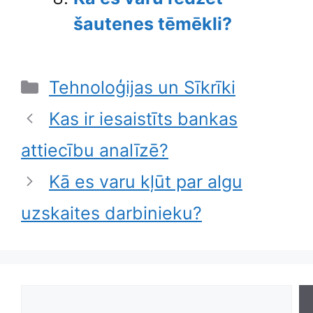
šautenes tēmēkli?
Categories
Tehnoloģijas un Sīkrīki
Kas ir iesaistīts bankas
attiecību analīzē?
Kā es varu kļūt par algu
uzskaites darbinieku?
Search