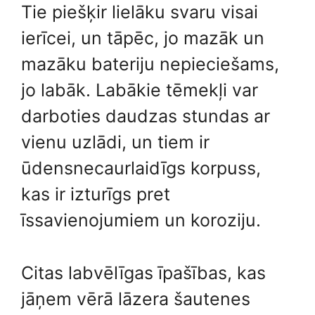
Tie piešķir lielāku svaru visai
ierīcei, un tāpēc, jo mazāk un
mazāku bateriju nepieciešams,
jo labāk. Labākie tēmekļi var
darboties daudzas stundas ar
vienu uzlādi, un tiem ir
ūdensnecaurlaidīgs korpuss,
kas ir izturīgs pret
īssavienojumiem un koroziju.
Citas labvēlīgas īpašības, kas
jāņem vērā lāzera šautenes