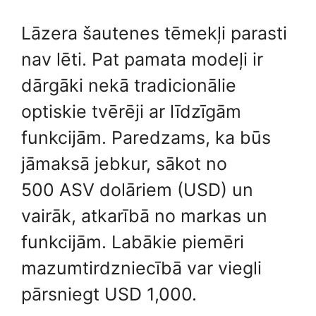
Lāzera šautenes tēmekļi parasti
nav lēti. Pat pamata modeļi ir
dārgāki nekā tradicionālie
optiskie tvērēji ar līdzīgām
funkcijām. Paredzams, ka būs
jāmaksā jebkur, sākot no
500 ASV dolāriem (USD) un
vairāk, atkarībā no markas un
funkcijām. Labākie piemēri
mazumtirdzniecībā var viegli
pārsniegt USD 1,000.