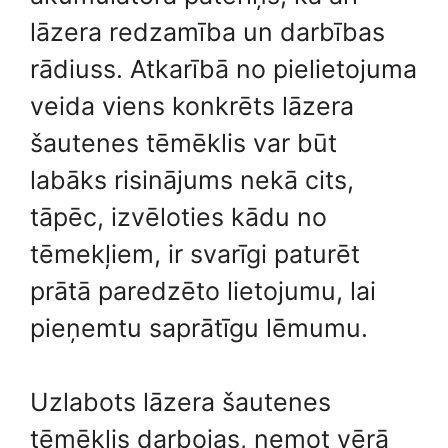
lāzera redzamība un darbības
rādiuss. Atkarībā no pielietojuma
veida viens konkrēts lāzera
šautenes tēmēklis var būt
labāks risinājums nekā cits,
tāpēc, izvēloties kādu no
tēmekļiem, ir svarīgi paturēt
prātā paredzēto lietojumu, lai
pieņemtu saprātīgu lēmumu.
Uzlabots lāzera šautenes
tēmēklis darbojas, ņemot vērā