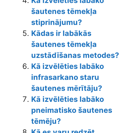
Kā izvēlēties labāko
šautenes tēmekļa
stiprinājumu?
Kādas ir labākās
šautenes tēmekļa
uzstādīšanas metodes?
Kā izvēlēties labāko
infrasarkano staru
šautenes mērītāju?
Kā izvēlēties labāko
pneimatisko šautenes
tēmēju?
Kā es varu redzēt