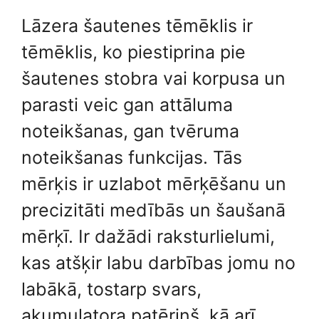
Lāzera šautenes tēmēklis ir
tēmēklis, ko piestiprina pie
šautenes stobra vai korpusa un
parasti veic gan attāluma
noteikšanas, gan tvēruma
noteikšanas funkcijas. Tās
mērķis ir uzlabot mērķēšanu un
precizitāti medībās un šaušanā
mērķī. Ir dažādi raksturlielumi,
kas atšķir labu darbības jomu no
labākā, tostarp svars,
akumulatora patēriņš, kā arī