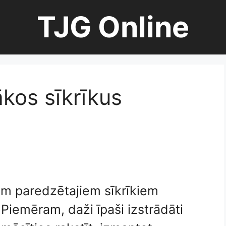
TJG Online
ākos sīkrīkus
em paredzētajiem sīkrīkiem
. Piemēram, daži īpaši izstrādāti