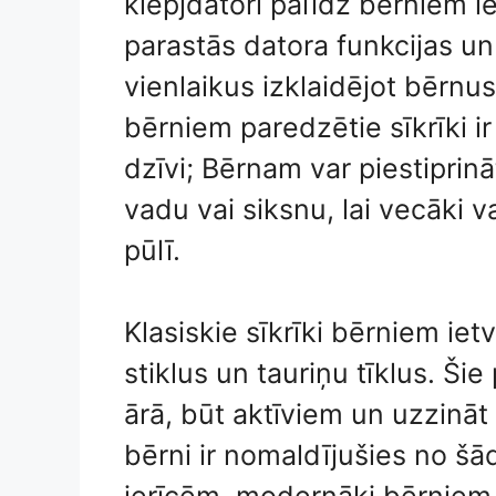
klēpjdatori palīdz bērniem i
parastās datora funkcijas un
vienlaikus izklaidējot bērnus
bērniem paredzētie sīkrīki ir
dzīvi; Bērnam var piestiprināt
vadu vai siksnu, lai vecāki
pūlī.
Klasiskie sīkrīki bērniem ie
stiklus un tauriņu tīklus. Ši
ārā, būt aktīviem un uzzināt 
bērni ir nomaldījušies no šā