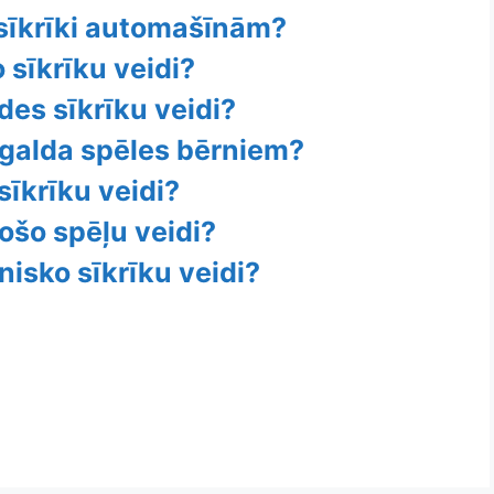
 sīkrīki automašīnām?
o sīkrīku veidi?
ides sīkrīku veidi?
 galda spēles bērniem?
sīkrīku veidi?
jošo spēļu veidi?
nisko sīkrīku veidi?