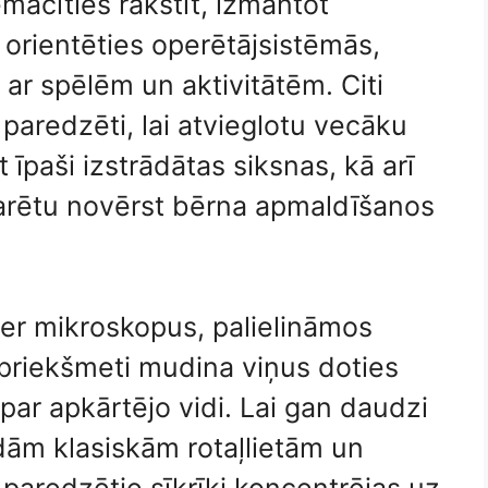
emācīties rakstīt, izmantot
 orientēties operētājsistēmās,
 ar spēlēm un aktivitātēm. Citi
 paredzēti, lai atvieglotu vecāku
 īpaši izstrādātas siksnas, kā arī
 varētu novērst bērna apmaldīšanos
tver mikroskopus, palielināmos
e priekšmeti mudina viņus doties
par apkārtējo vidi. Lai gan daudzi
dām klasiskām rotaļlietām un