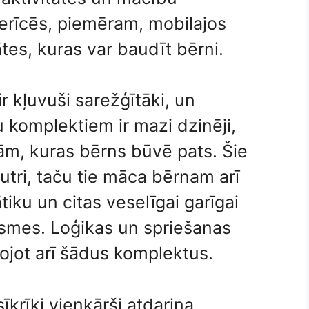
erīcēs, piemēram, mobilajos
ātes, kuras var baudīt bērni.
r kļuvuši sarežģītāki, un
 komplektiem ir mazi dzinēji,
ām, kuras bērns būvē pats. Šie
autri, taču tie māca bērnam arī
iku un citas veselīgai garīgai
asmes. Loģikas un spriešanas
ojot arī šādus komplektus.
krīki vienkārši atdarina