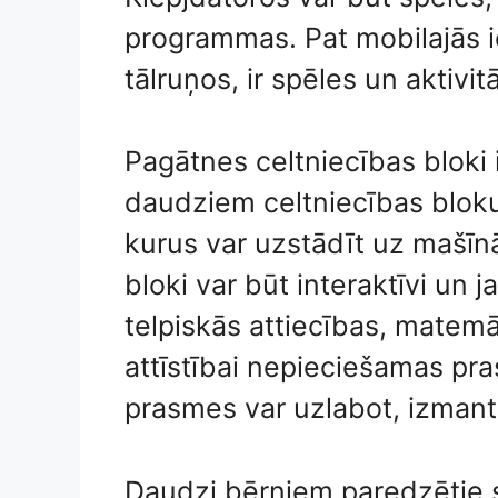
programmas. Pat mobilajās i
tālruņos, ir spēles un aktivit
Pagātnes celtniecības bloki i
daudziem celtniecības bloku
kurus var uzstādīt uz mašīn
bloki var būt interaktīvi un j
telpiskās attiecības, matemāt
attīstībai nepieciešamas pr
prasmes var uzlabot, izmant
Daudzi bērniem paredzētie sī