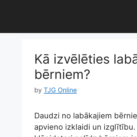
Skip
to
content
Kā izvēlēties lab
bērniem?
by
TJG Online
Daudzi no labākajiem bērni
apvieno izklaidi un izglītību