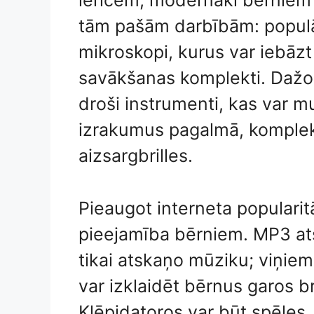
ierīcēm, modernāki bērniem 
tām pašām darbībām: populār
mikroskopi, kurus var iebāzt
savākšanas komplekti. Dažos 
droši instrumenti, kas var m
izrakumus pagalmā, komplek
aizsargbrilles.
Pieaugot interneta popularitā
pieejamība bērniem. MP3 ats
tikai atskaņo mūziku; viņiem
var izklaidēt bērnus garos b
Klēpjdatoros var būt spēles,