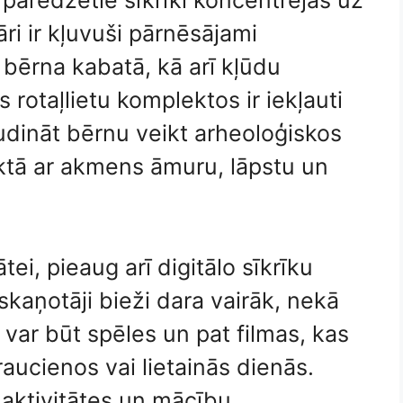
paredzētie sīkrīki koncentrējas uz
i ir kļuvuši pārnēsājami
 bērna kabatā, kā arī kļūdu
rotaļlietu komplektos ir iekļauti
udināt bērnu veikt arheoloģiskos
tā ar akmens āmuru, lāpstu un
tei, pieaug arī digitālo sīkrīku
kaņotāji bieži dara vairāk, nekā
 var būt spēles un pat filmas, kas
raucienos vai lietainās dienās.
 aktivitātes un mācību