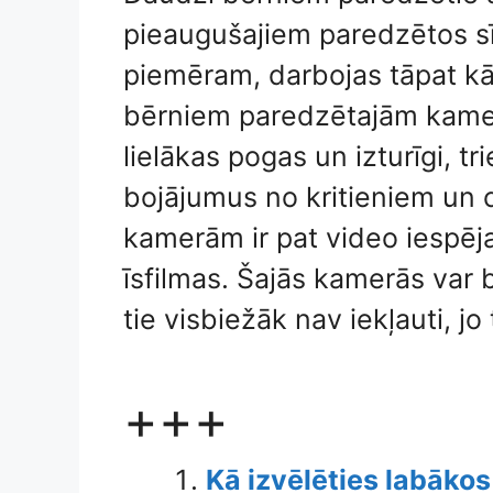
pieaugušajiem paredzētos sī
piemēram, darbojas tāpat kā 
bērniem paredzētajām kamer
lielākas pogas un izturīgi, tr
bojājumus no kritieniem un 
kamerām ir pat video iespēja
īsfilmas. Šajās kamerās var 
tie visbiežāk nav iekļauti, jo 
+++
Kā izvēlēties labāko