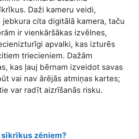
krīkus. Daži kameru veidi,
jebkura cita digitālā kamera, taču
ām ir vienkāršākas izvēlnes,
iecienizturīgi apvalki, kas izturēs
citiem triecieniem. Dažām
s, kas ļauj bērnam izveidot savas
būt vai nav ārējās atmiņas kartes;
tie var radīt aizrīšanās risku.
s sīkrīkus zēniem?