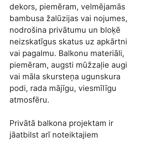
dekors, piemēram, velmējamās
bambusa žalūzijas vai nojumes,
nodrošina privātumu un bloķē
neizskatīgus skatus uz apkārtni
vai pagalmu. Balkonu materiāli,
piemēram, augsti mūžzaļie augi
vai māla skursteņa ugunskura
podi, rada mājīgu, viesmīlīgu
atmosfēru.
Privātā balkona projektam ir
jāatbilst arī noteiktajiem