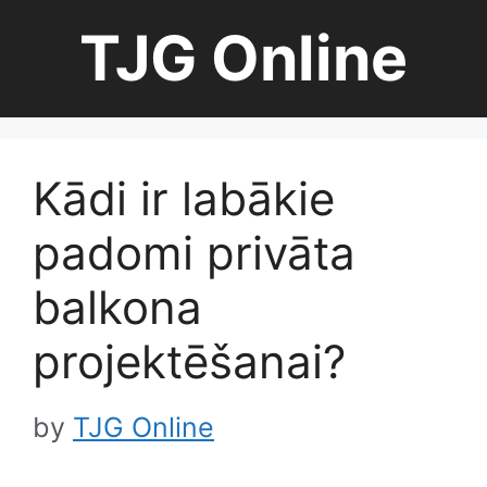
Skip
TJG Online
to
content
Kādi ir labākie
padomi privāta
balkona
projektēšanai?
by
TJG Online