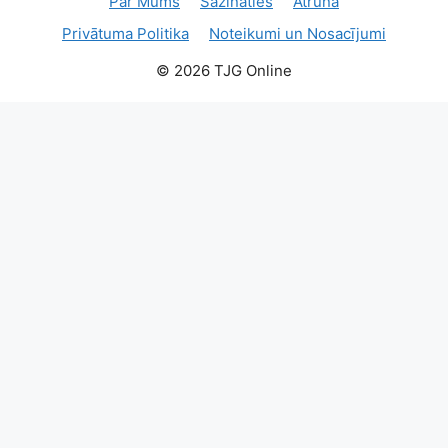
Par Mums
Sazināties
Atruna
Privātuma Politika
Noteikumi un Nosacījumi
© 2026 TJG Online