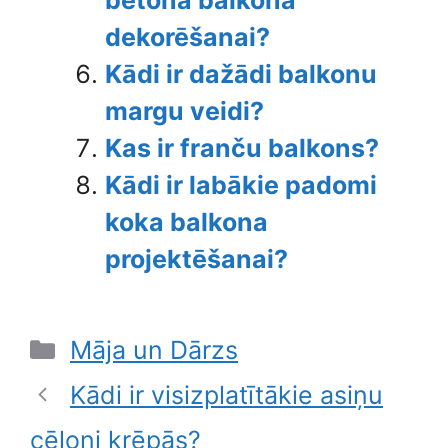
betona balkona
dekorēšanai?
Kādi ir dažādi balkonu
margu veidi?
Kas ir franču balkons?
Kādi ir labākie padomi
koka balkona
projektēšanai?
Categories
Māja un Dārzs
Kādi ir visizplatītākie asiņu
cēloņi krēpās?