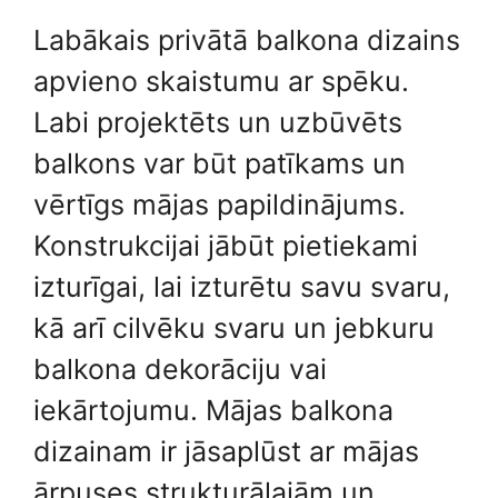
Labākais privātā balkona dizains
apvieno skaistumu ar spēku.
Labi projektēts un uzbūvēts
balkons var būt patīkams un
vērtīgs mājas papildinājums.
Konstrukcijai jābūt pietiekami
izturīgai, lai izturētu savu svaru,
kā arī cilvēku svaru un jebkuru
balkona dekorāciju vai
iekārtojumu. Mājas balkona
dizainam ir jāsaplūst ar mājas
ārpuses strukturālajām un