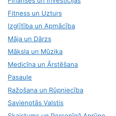
Finanses un Investīcijas
Fitness un Uzturs
Izglītība un Apmācība
Māja un Dārzs
Māksla un Mūzika
Medicīna un Ārstēšana
Pasaule
Ražošana un Rūpniecība
Savienotās Valstis
Skaistums un Personīgā Aprūpe