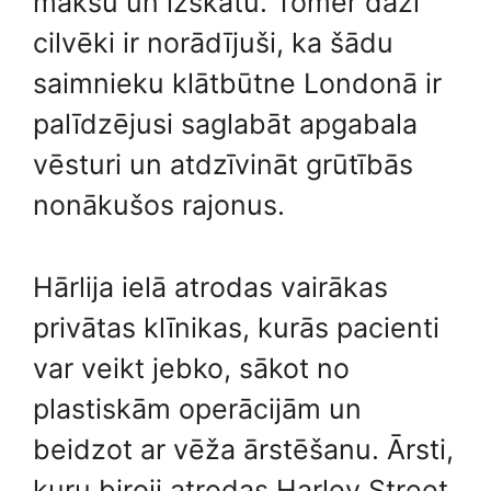
maksu un izskatu. Tomēr daži
cilvēki ir norādījuši, ka šādu
saimnieku klātbūtne Londonā ir
palīdzējusi saglabāt apgabala
vēsturi un atdzīvināt grūtībās
nonākušos rajonus.
Hārlija ielā atrodas vairākas
privātas klīnikas, kurās pacienti
var veikt jebko, sākot no
plastiskām operācijām un
beidzot ar vēža ārstēšanu. Ārsti,
kuru biroji atrodas Harley Street,