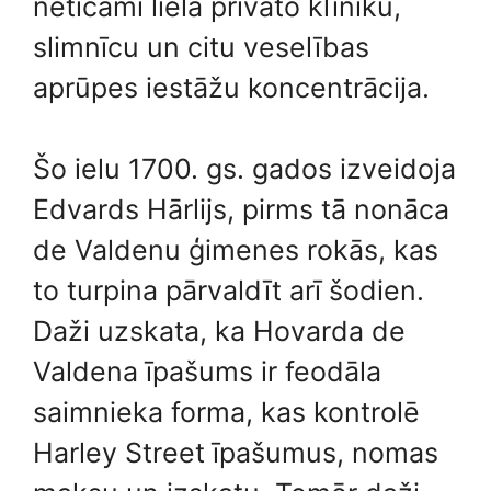
neticami liela privāto klīniku,
slimnīcu un citu veselības
aprūpes iestāžu koncentrācija.
Šo ielu 1700. gs. gados izveidoja
Edvards Hārlijs, pirms tā nonāca
de Valdenu ģimenes rokās, kas
to turpina pārvaldīt arī šodien.
Daži uzskata, ka Hovarda de
Valdena īpašums ir feodāla
saimnieka forma, kas kontrolē
Harley Street īpašumus, nomas