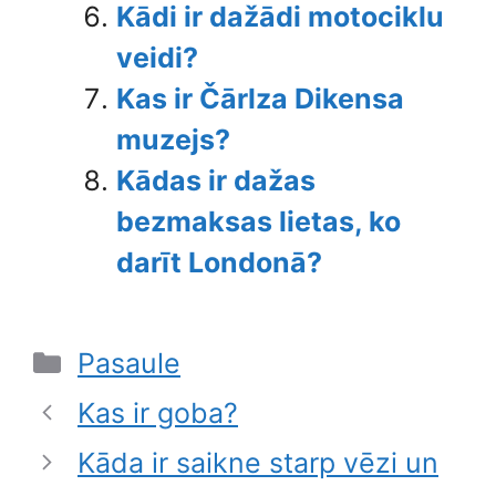
Kādi ir dažādi motociklu
veidi?
Kas ir Čārlza Dikensa
muzejs?
Kādas ir dažas
bezmaksas lietas, ko
darīt Londonā?
Categories
Pasaule
Kas ir goba?
Kāda ir saikne starp vēzi un