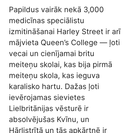
Papildus vairāk nekā 3,000
medicīnas speciālistu
izmitināšanai Harley Street ir arī
mājvieta Queen’s College — ļoti
vecai un cienījamai britu
meiteņu skolai, kas bija pirmā
meiteņu skola, kas ieguva
karalisko hartu. Dažas ļoti
ievērojamas sievietes
Lielbritānijas vēsturē ir
absolvējušas Kvīnu, un
Hārlistrītā un tās apkārtnē ir