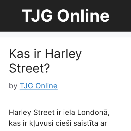
Skip
TJG Online
to
content
Kas ir Harley
Street?
by
TJG Online
Harley Street ir iela Londonā,
kas ir kļuvusi cieši saistīta ar