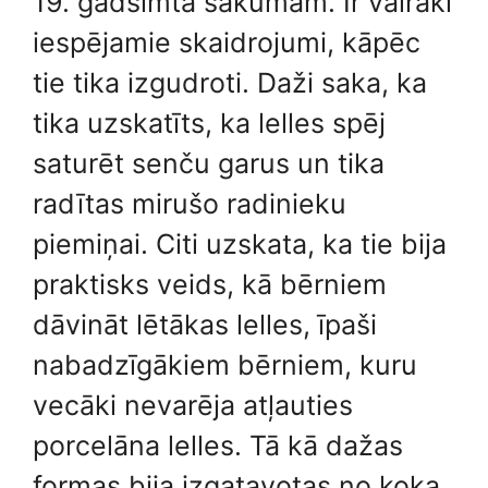
19. gadsimta sākumam. Ir vairāki
iespējamie skaidrojumi, kāpēc
tie tika izgudroti. Daži saka, ka
tika uzskatīts, ka lelles spēj
saturēt senču garus un tika
radītas mirušo radinieku
piemiņai. Citi uzskata, ka tie bija
praktisks veids, kā bērniem
dāvināt lētākas lelles, īpaši
nabadzīgākiem bērniem, kuru
vecāki nevarēja atļauties
porcelāna lelles. Tā kā dažas
formas bija izgatavotas no koka,