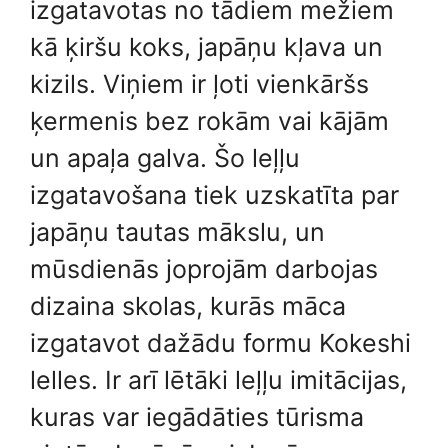
izgatavotas no tādiem mežiem
kā ķiršu koks, japāņu kļava un
kizils. Viņiem ir ļoti vienkāršs
ķermenis bez rokām vai kājām
un apaļa galva. Šo leļļu
izgatavošana tiek uzskatīta par
japāņu tautas mākslu, un
mūsdienās joprojām darbojas
dizaina skolas, kurās māca
izgatavot dažādu formu Kokeshi
lelles. Ir arī lētāki leļļu imitācijas,
kuras var iegādāties tūrisma