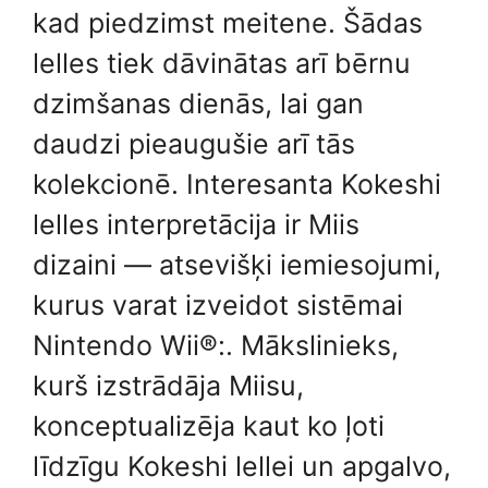
kad piedzimst meitene. Šādas
lelles tiek dāvinātas arī bērnu
dzimšanas dienās, lai gan
daudzi pieaugušie arī tās
kolekcionē. Interesanta Kokeshi
lelles interpretācija ir Miis
dizaini — atsevišķi iemiesojumi,
kurus varat izveidot sistēmai
Nintendo Wii®:. Mākslinieks,
kurš izstrādāja Miisu,
konceptualizēja kaut ko ļoti
līdzīgu Kokeshi lellei un apgalvo,