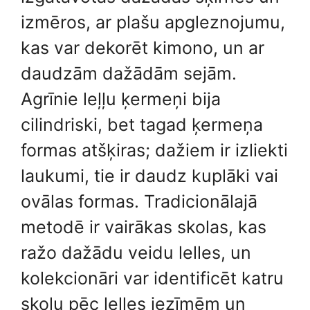
izmēros, ar plašu apgleznojumu,
kas var dekorēt kimono, un ar
daudzām dažādām sejām.
Agrīnie leļļu ķermeņi bija
cilindriski, bet tagad ķermeņa
formas atšķiras; dažiem ir izliekti
laukumi, tie ir daudz kuplāki vai
ovālas formas. Tradicionālajā
metodē ir vairākas skolas, kas
ražo dažādu veidu lelles, un
kolekcionāri var identificēt katru
skolu pēc lelles iezīmēm un