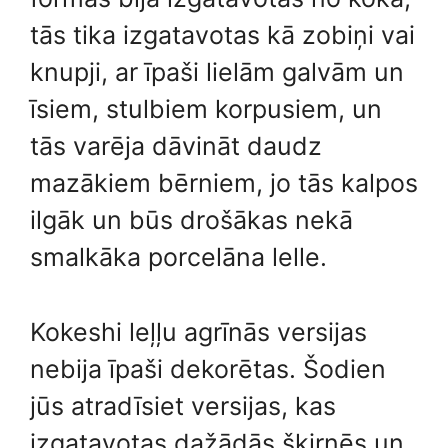
tās tika izgatavotas kā zobiņi vai
knupji, ar īpaši lielām galvām un
īsiem, stulbiem korpusiem, un
tās varēja dāvināt daudz
mazākiem bērniem, jo ​​tās kalpos
ilgāk un būs drošākas nekā
smalkāka porcelāna lelle.
Kokeshi leļļu agrīnās versijas
nebija īpaši dekorētas. Šodien
jūs atradīsiet versijas, kas
izgatavotas dažādās šķirnēs un