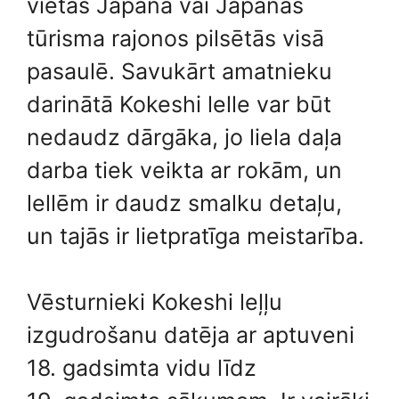
vietās Japānā vai Japānas
tūrisma rajonos pilsētās visā
pasaulē. Savukārt amatnieku
darinātā Kokeshi lelle var būt
nedaudz dārgāka, jo liela daļa
darba tiek veikta ar rokām, un
lellēm ir daudz smalku detaļu,
un tajās ir lietpratīga meistarība.
Vēsturnieki Kokeshi leļļu
izgudrošanu datēja ar aptuveni
18. gadsimta vidu līdz