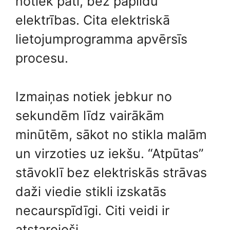
notiek pati, bez papildu
elektrības. Cita elektriskā
lietojumprogramma apvērsīs
procesu.
Izmaiņas notiek jebkur no
sekundēm līdz vairākām
minūtēm, sākot no stikla malām
un virzoties uz iekšu. “Atpūtas”
stāvoklī bez elektriskās strāvas
daži viedie stikli izskatās
necaurspīdīgi. Citi veidi ir
atstarojoši.