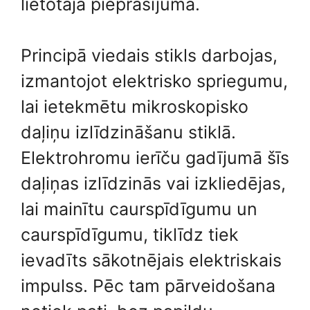
lietotāja pieprasījuma.
Principā viedais stikls darbojas,
izmantojot elektrisko spriegumu,
lai ietekmētu mikroskopisko
daļiņu izlīdzināšanu stiklā.
Elektrohromu ierīču gadījumā šīs
daļiņas izlīdzinās vai izkliedējas,
lai mainītu caurspīdīgumu un
caurspīdīgumu, tiklīdz tiek
ievadīts sākotnējais elektriskais
impulss. Pēc tam pārveidošana