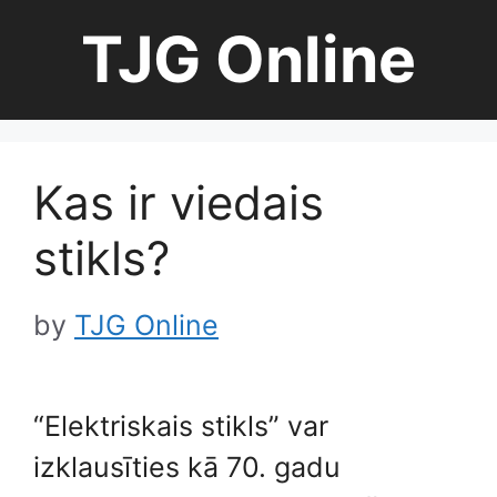
Skip
TJG Online
to
content
Kas ir viedais
stikls?
by
TJG Online
“Elektriskais stikls” var
izklausīties kā 70. gadu