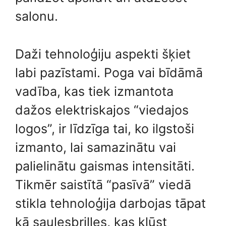
salonu.
Daži tehnoloģiju aspekti šķiet
labi pazīstami. Poga vai bīdāmā
vadība, kas tiek izmantota
dažos elektriskajos “viedajos
logos”, ir līdzīga tai, ko ilgstoši
izmanto, lai samazinātu vai
palielinātu gaismas intensitāti.
Tikmēr saistītā “pasīvā” viedā
stikla tehnoloģija darbojas tāpat
kā saulesbrilles, kas kļūst