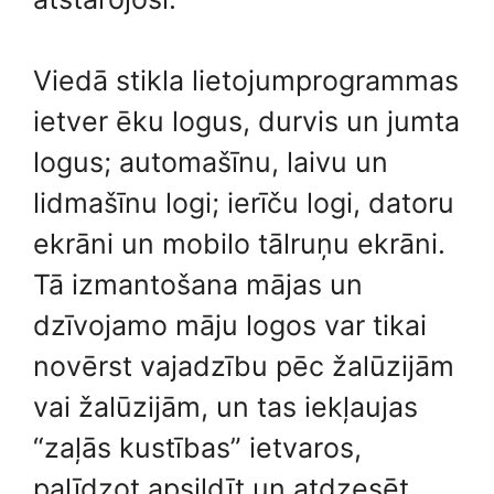
Viedā stikla lietojumprogrammas
ietver ēku logus, durvis un jumta
logus; automašīnu, laivu un
lidmašīnu logi; ierīču logi, datoru
ekrāni un mobilo tālruņu ekrāni.
Tā izmantošana mājas un
dzīvojamo māju logos var tikai
novērst vajadzību pēc žalūzijām
vai žalūzijām, un tas iekļaujas
“zaļās kustības” ietvaros,
palīdzot apsildīt un atdzesēt