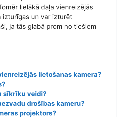
omēr lielākā daļa vienreizējās
izturīgas un var izturēt
ši, ja tās glabā prom no tiešiem
 vienreizējās lietošanas kamera?
s?
 sīkrīku veidi?
 bezvadu drošības kameru?
meras projektors?