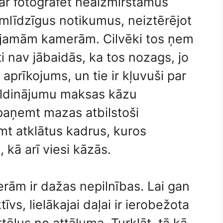
var fotografēt neaizmirstamus
amlīdzīgus notikumus, neiztērējot
etojamām kamerām. Cilvēki tos ņem
ti nav jābaidās, ka tos nozags, jo
aprīkojums, un tie ir kļuvuši par
pildinājumu maksas kāzu
 paņemt mazas atbilstoši
t atklātus kadrus, kuros
 kā arī viesi kāzās.
rām ir dažas nepilnības. Lai gan
vs, lielākajai daļai ir ierobežota