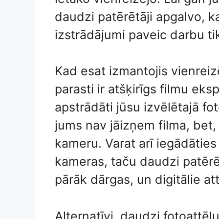
daudzi patērētāji apgalvo, ka
izstrādājumi paveic darbu tik
Kad esat izmantojis vienreiz
parasti ir atšķirīgs filmu eksp
apstrādāti jūsu izvēlētajā fo
jums nav jāizņem filma, bet, 
kameru. Varat arī iegādāties 
kameras, taču daudzi patērēt
pārāk dārgas, un digitālie attē
Alternatīvi, daudzi fotoattē