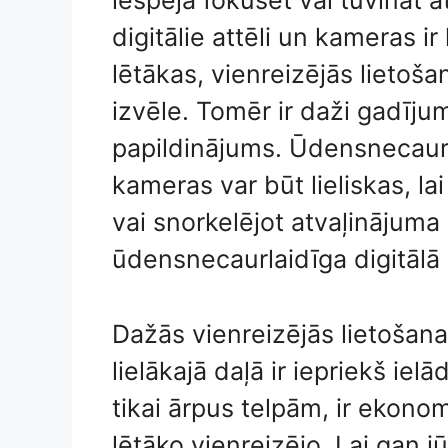
iespēja fokusēt vai tuvināt a
digitālie attēli un kameras 
lētākas, vienreizējās lietoš
izvēle. Tomēr ir daži gadījumi
papildinājums. Ūdensnecaurl
kameras var būt lieliskas, la
vai snorkelējot atvaļinājuma 
ūdensnecaurlaidīga digitālā
Dažās vienreizējās lietošan
lielākajā daļā ir iepriekš iel
tikai ārpus telpām, ir ekonom
lētāko vienreizējo. Lai gan j