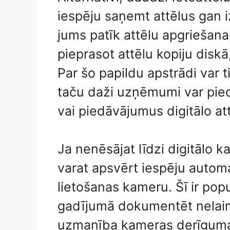
iespēju saņemt attēlus gan i
jums patīk attēlu apgriešana,
pieprasot attēlu kopiju diskā
Par šo papildu apstrādi var 
taču daži uzņēmumi var pie
vai piedāvājumus digitālo at
Ja nenēsājat līdzi digitālo k
varat apsvērt iespēju automa
lietošanas kameru. Šī ir po
gadījumā dokumentēt nelai
uzmanība kameras derīguma