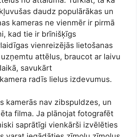
ttēlus no attāluma. Turklāt, tā kā
ir kļuvušas daudz populārākas un
anas kameras ne vienmēr ir pirmā
, kad tie ir brīnišķīgs
aidīgas vienreizējās lietošanas
i uzņemtu attēlus, braucot ar laivu
laikā, savukārt
 kamera radīs lielus izdevumus.
as kamerās nav zibspuldzes, un
ādēta filma. Ja plānojat fotografēt
iski saprātīgi vienkārši izvēlēties
ūs varat iegādāties zīmolu zīmolus,