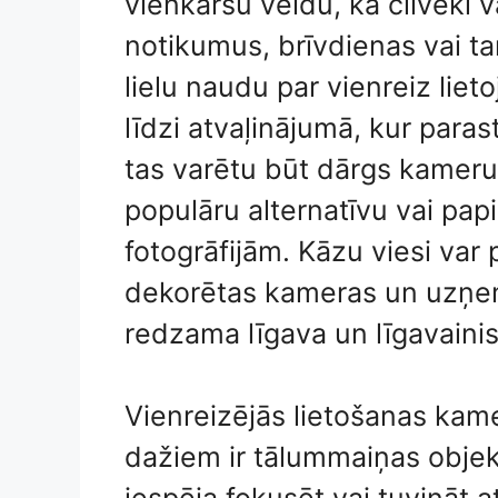
vienkāršu veidu, kā cilvēki 
notikumus, brīvdienas vai t
lielu naudu par vienreiz li
līdzi atvaļinājumā, kur paras
tas varētu būt dārgs kameru 
populāru alternatīvu vai pa
fotogrāfijām. Kāzu viesi var
dekorētas kameras un uzņem
redzama līgava un līgavainis,
Vienreizējās lietošanas kame
dažiem ir tālummaiņas objektī