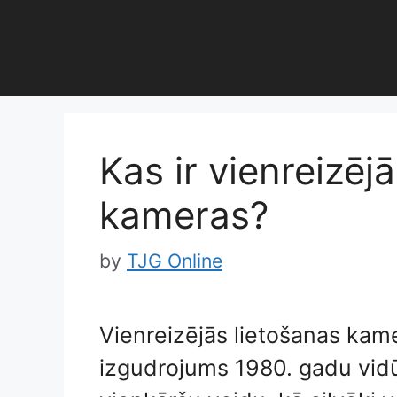
Skip
to
content
Kas ir vienreizēj
kameras?
by
TJG Online
Vienreizējās lietošanas kam
izgudrojums 1980. gadu vidū. 