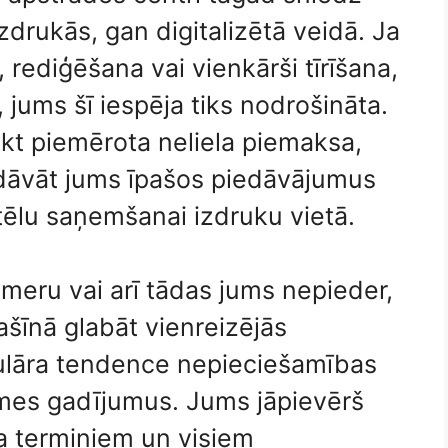
zdrukās, gan digitalizētā veidā. Ja
 rediģēšana vai vienkārši tīrīšana,
, jums šī iespēja tiks nodrošināta.
tikt piemērota neliela piemaksa,
dāvāt jums īpašos piedāvājumus
tēlu saņemšanai izdruku vietā.
ameru vai arī tādas jums nepieder,
šīnā glabāt vienreizējās
pulāra tendence nepieciešamības
mes gadījumus. Jums jāpievērš
 termiņiem un visiem