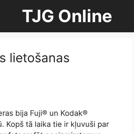
TJG Online
ās lietošanas
eras bija Fuji® un Kodak®
Kopš tā laika tie ir kļuvuši par