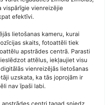
 vispārīgie vienreizējie
pat efektīvi.
ējās lietošanas kameru, kurai
ozīcijas skaits, fotoattēli tiek
toattēlu apstrādes centrā. Parasti
ieslēdzot attēlus, iekļaujiet visu
digitālās vienreizējās lietošanas
āji uzskata, ka tās joprojām ir
li nav īpaši labi.
lu apstrādes centri tagad sniedz