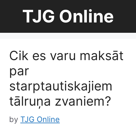
Skip
TJG Online
to
content
Cik es varu maksāt
par
starptautiskajiem
tālruņa zvaniem?
by
TJG Online