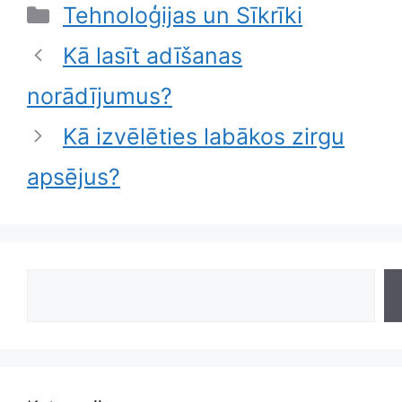
Categories
Tehnoloģijas un Sīkrīki
Kā lasīt adīšanas
norādījumus?
Kā izvēlēties labākos zirgu
apsējus?
Search