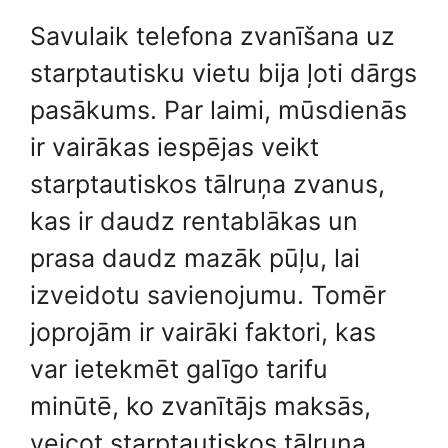
Savulaik telefona zvanīšana uz
starptautisku vietu bija ļoti dārgs
pasākums. Par laimi, mūsdienās
ir vairākas iespējas veikt
starptautiskos tālruņa zvanus,
kas ir daudz rentablākas un
prasa daudz mazāk pūļu, lai
izveidotu savienojumu. Tomēr
joprojām ir vairāki faktori, kas
var ietekmēt galīgo tarifu
minūtē, ko zvanītājs maksās,
veicot starptautiskos tālruņa