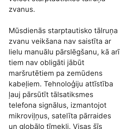
zvanus.
Mūsdienās starptautisko tālruņa
zvanu veikšana nav saistīta ar
lielu manuālu pārslēgšanu, kā arī
tiem nav obligāti jābūt
maršrutētiem pa zemūdens
kabeļiem. Tehnoloģiju attīstība
ļauj pārsūtīt tālsatiksmes
telefona signālus, izmantojot
mikroviļņus, satelīta pārraides
un globālo tīmekli. Visas šīs