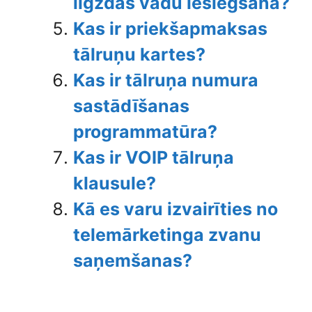
ligzdas vadu ieslēgšana?
Kas ir priekšapmaksas
tālruņu kartes?
Kas ir tālruņa numura
sastādīšanas
programmatūra?
Kas ir VOIP tālruņa
klausule?
Kā es varu izvairīties no
telemārketinga zvanu
saņemšanas?