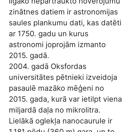
ilgāko nepārtraukto novērojumu
zinātnes datiem ir astronomijas
saules plankumu dati, kas datēti
ar 1750. gadu un kurus
astronomi joprojām izmanto
2015. gadā.
2004. gadā Oksfordas
universitātes pētnieki izveidoja
pasaulē mazāko mēģeni no
2015. gada, kurā var ietilpt viena
miljardā daļa no mikrolitra.
Lielākā oglekļa nanocaurule ir
1,181 pēdu (360 m) gara, un to