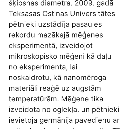
šķipsnas diametra. 2009. gadā
Teksasas Ostinas Universitātes
pētnieki uzstādīja pasaules
rekordu mazākajā mēģenes
eksperimentā, izveidojot
mikroskopisko mēģeni kā daļu
no eksperimenta, lai
noskaidrotu, kā nanomēroga
materiāli reaģē uz augstām
temperatūrām. Mēģene tika
izveidota no oglekļa. un pētnieki
ievietoja germānija pavedienu ar