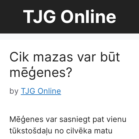
Skip
TJG Online
to
content
Cik mazas var būt
mēģenes?
by
TJG Online
Mēģenes var sasniegt pat vienu
tūkstošdaļu no cilvēka matu