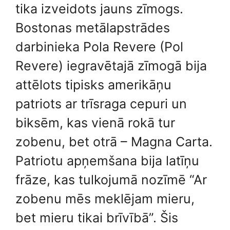
tika izveidots jauns zīmogs.
Bostonas metālapstrādes
darbinieka Pola Revere (Pol
Revere) iegravētajā zīmogā bija
attēlots tipisks amerikāņu
patriots ar trīsraga cepuri un
biksēm, kas vienā rokā tur
zobenu, bet otrā – Magna Carta.
Patriotu apņemšana bija latīņu
frāze, kas tulkojumā nozīmē “Ar
zobenu mēs meklējam mieru,
bet mieru tikai brīvībā”. Šis