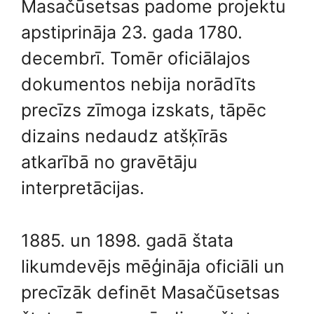
Masačūsetsas padome projektu
apstiprināja 23. gada 1780.
decembrī. Tomēr oficiālajos
dokumentos nebija norādīts
precīzs zīmoga izskats, tāpēc
dizains nedaudz atšķīrās
atkarībā no gravētāju
interpretācijas.
1885. un 1898. gadā štata
likumdevējs mēģināja oficiāli un
precīzāk definēt Masačūsetsas