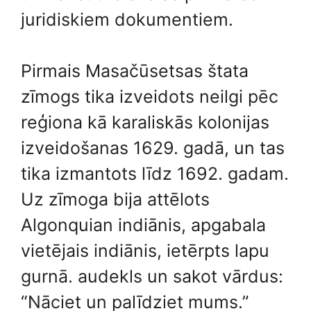
juridiskiem dokumentiem.
Pirmais Masačūsetsas štata
zīmogs tika izveidots neilgi pēc
reģiona kā karaliskās kolonijas
izveidošanas 1629. gadā, un tas
tika izmantots līdz 1692. gadam.
Uz zīmoga bija attēlots
Algonquian indiānis, apgabala
vietējais indiānis, ietērpts lapu
gurnā. audekls un sakot vārdus:
“Nāciet un palīdziet mums.”