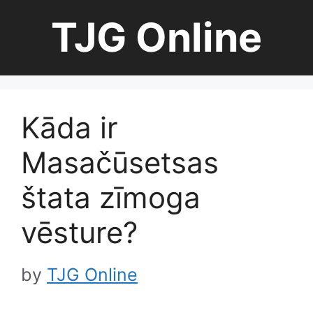
Skip
TJG Online
to
content
Kāda ir
Masačūsetsas
štata zīmoga
vēsture?
by
TJG Online