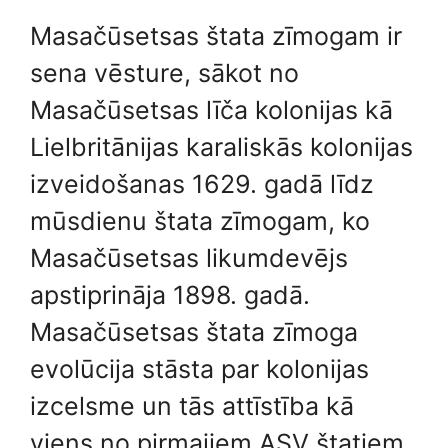
Masačūsetsas štata zīmogam ir
sena vēsture, sākot no
Masačūsetsas līča kolonijas kā
Lielbritānijas karaliskās kolonijas
izveidošanas 1629. gadā līdz
mūsdienu štata zīmogam, ko
Masačūsetsas likumdevējs
apstiprināja 1898. gadā.
Masačūsetsas štata zīmoga
evolūcija stāsta par kolonijas
izcelsme un tās attīstība kā
viens no pirmajiem ASV štatiem.