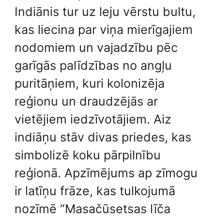
Indiānis tur uz leju vērstu bultu,
kas liecina par viņa mierīgajiem
nodomiem un vajadzību pēc
garīgās palīdzības no angļu
puritāņiem, kuri kolonizēja
reģionu un draudzējās ar
vietējiem iedzīvotājiem. Aiz
indiāņu stāv divas priedes, kas
simbolizē koku pārpilnību
reģionā. Apzīmējums ap zīmogu
ir latīņu frāze, kas tulkojumā
nozīmē “Masačūsetsas līča