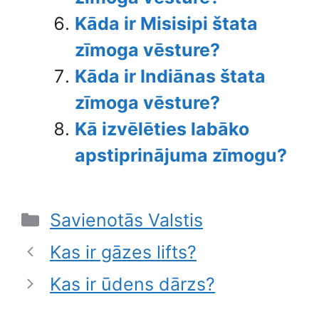
Kāda ir Misisipi štata
zīmoga vēsture?
Kāda ir Indiānas štata
zīmoga vēsture?
Kā izvēlēties labāko
apstiprinājuma zīmogu?
Categories
Savienotās Valstis
Kas ir gāzes lifts?
Kas ir ūdens dārzs?