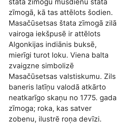
štata zīmogu mūsdienu štata
zīmogā, kā tas attēlots šodien.
Masačūsetsas štata zīmogā zilā
vairoga iekšpusē ir attēlots
Algonkijas indiānis buksē,
mierīgi turot loku. Viena balta
zvaigzne simbolizē
Masačūsetsas valstiskumu. Zils
baneris latīņu valodā atkārto
neatkarīgo skaņu no 1775. gada
zīmoga; roka, kas satver
zobenu, ilustrē roņa devīzi.