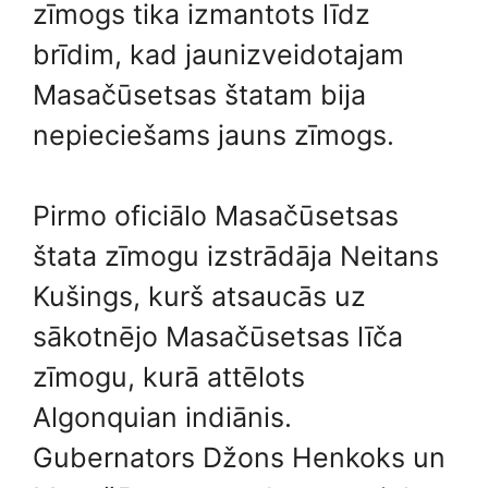
zīmogs tika izmantots līdz
brīdim, kad jaunizveidotajam
Masačūsetsas štatam bija
nepieciešams jauns zīmogs.
Pirmo oficiālo Masačūsetsas
štata zīmogu izstrādāja Neitans
Kušings, kurš atsaucās uz
sākotnējo Masačūsetsas līča
zīmogu, kurā attēlots
Algonquian indiānis.
Gubernators Džons Henkoks un