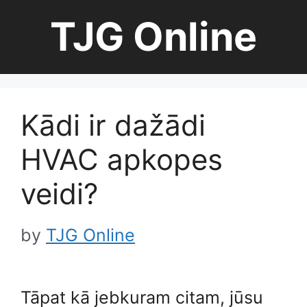
Skip
TJG Online
to
content
Kādi ir dažādi
HVAC apkopes
veidi?
by
TJG Online
Tāpat kā jebkuram citam, jūsu