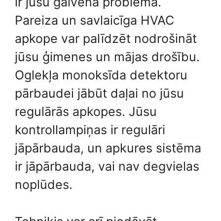
ir jūsu galvenā problēma.
Pareiza un savlaicīga HVAC
apkope var palīdzēt nodrošināt
jūsu ģimenes un mājas drošību.
Oglekļa monoksīda detektoru
pārbaudei jābūt daļai no jūsu
regulārās apkopes. Jūsu
kontrollampiņas ir regulāri
jāpārbauda, ​​un apkures sistēma
ir jāpārbauda, ​​vai nav degvielas
noplūdes.