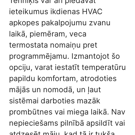
Tehniķis var arī piedāvāt
ieteikumus ikdienas HVAC
apkopes pakalpojumu zvanu
laikā, piemēram, veca
termostata nomaiņu pret
programmējamu. Izmantojot šo
opciju, varat iestatīt temperatūru
papildu komfortam, atrodoties
mājās un nomodā, un ļaut
sistēmai darboties mazāk
prombūtnes vai miega laikā. Nav
nepieciešams pilnībā apsildīt vai
atdzesēt māju, kad tā ir tukša.