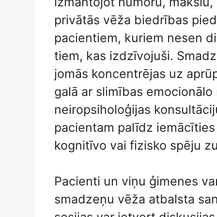
izmantojot humoru, mākslu, 
privātās vēža biedrības pied
pacientiem, kuriem nesen d
tiem, kas izdzīvojuši. Smad
jomās koncentrējas uz aprūpē
galā ar slimības emocionālo 
neiropsiholoģijas konsultāc
pacientam palīdz iemācīties
kognitīvo vai fizisko spēju 
Pacienti un viņu ģimenes var 
smadzeņu vēža atbalsta sanā