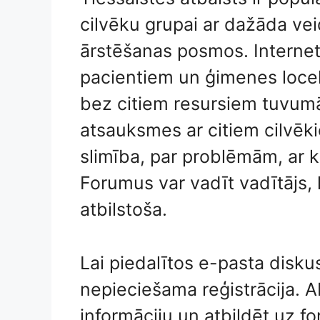
cilvēku grupai ar dažāda v
ārstēšanas posmos. Internet
pacientiem un ģimenes locek
bez citiem resursiem tuvumā
atsauksmes ar citiem cilvēki
slimība, par problēmām, ar 
Forumus var vadīt vadītājs, l
atbilstoša.
Lai piedalītos e-pasta diskus
nepieciešama reģistrācija. Ab
informāciju un atbildēt uz f