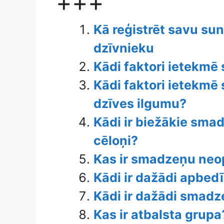
+++
Kā reģistrēt savu su
dzīvnieku
Kādi faktori ietekm
Kādi faktori ietekm
dzīves ilgumu?
Kādi ir biežākie sm
cēloņi?
Kas ir smadzeņu ne
Kādi ir dažādi apbedī
Kādi ir dažādi smadze
Kas ir atbalsta grupa