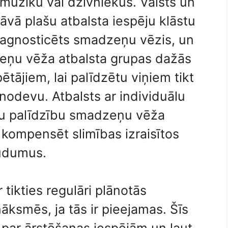
mūziku vai dzīvniekus. Valsts un
āvā plašu atbalsta iespēju klāstu
iagnosticēts smadzeņu vēzis, un
zeņu vēža atbalsta grupas dažās
tājiem, lai palīdzētu viņiem tikt
nodevu. Atbalsts ar individuālu
iju palīdzību smadzeņu vēža
 kompensēt slimības izraisītos
zudumus.
tikties regulāri plānotās
ksmēs, ja tās ir pieejamas. Šīs