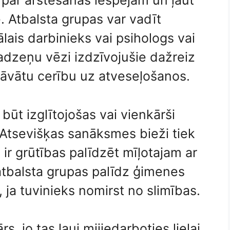
s par ārstēšanas iespējām un ļaut
. Atbalsta grupas var vadīt
ais darbinieks vai psihologs vai
adzeņu vēzi izdzīvojušie dažreiz
dāvātu cerību uz atveseļošanos.
būt izglītojošas vai vienkārši
 Atsevišķas sanāksmes bieži tiek
 ir grūtības palīdzēt mīļotajam ar
tbalsta grupas palīdz ģimenes
 ja tuvinieks nomirst no slimības.
s, jo tas ļauj mijiedarboties lielai