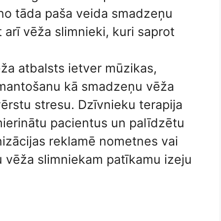
š no tāda paša veida smadzeņu
 arī vēža slimnieki, kuri saprot
a atbalsts ietver mūzikas,
zmantošanu kā smadzeņu vēža
ērstu stresu. Dzīvnieku terapija
 mierinātu pacientus un palīdzētu
anizācijas reklamē nometnes vai
gtu vēža slimniekam patīkamu izeju