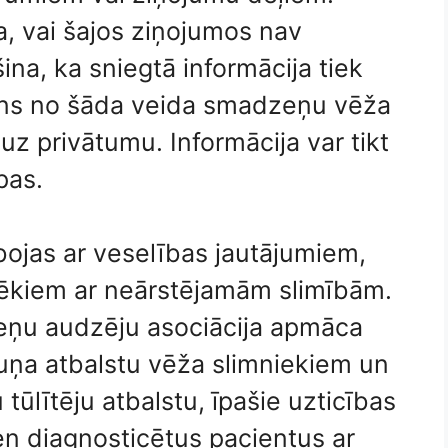
 ​​vai šajos ziņojumos nav
ina, ka sniegtā informācija tiek
ens no šāda veida smadzeņu vēža
uz privātumu. Informācija var tikt
pas.
bojas ar veselības jautājumiem,
lvēkiem ar neārstējamām slimībām.
ņu audzēju asociācija apmāca
lruņa atbalstu vēža slimniekiem un
tūlītēju atbalstu, īpašie uzticības
n diagnosticētus pacientus ar