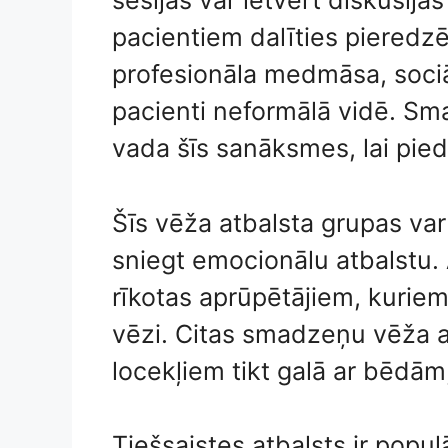
sesijas var ietvert diskusija
pacientiem dalīties pieredzē
profesionāla medmāsa, sociāl
pacienti neformālā vidē. Sm
vada šīs sanāksmes, lai pie
Šīs vēža atbalsta grupas var 
sniegt emocionālu atbalstu.
rīkotas aprūpētājiem, kuriem
vēzi. Citas smadzeņu vēža a
locekļiem tikt galā ar bēdām,
Tiešsaistes atbalsts ir populār