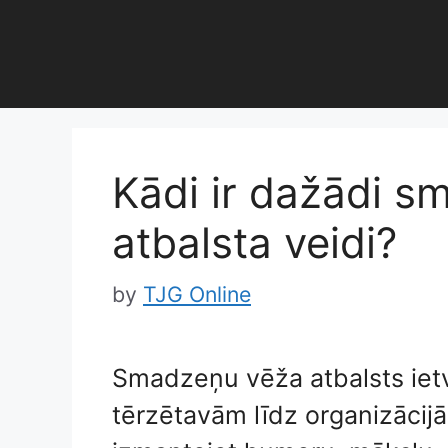
Skip
to
content
Kādi ir dažādi 
atbalsta veidi?
by
TJG Online
Smadzeņu vēža atbalsts ietve
tērzētavām līdz organizācij