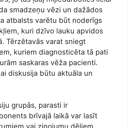
eida smadzeņu vēzi un dažādos
a atbalsts varētu būt noderīgs
ļiem, kuri dzīvo lauku apvidos
. Tērzētavās varat sniegt
em, kuriem diagnosticēta tā pati
kurām saskaras vēža pacienti.
ai diskusija būtu aktuāla un
iju grupās, parasti ir
onents brīvajā laikā var lasīt
orumiem vai ziņojumu dēļiem.