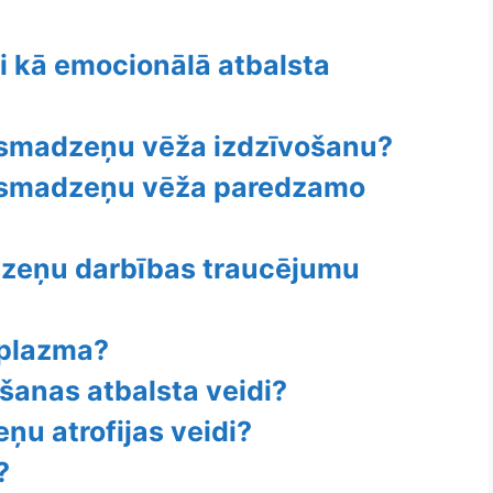
ni kā emocionālā atbalsta
ē smadzeņu vēža izdzīvošanu?
ē smadzeņu vēža paredzamo
adzeņu darbības traucējumu
oplazma?
šanas atbalsta veidi?
ņu atrofijas veidi?
?