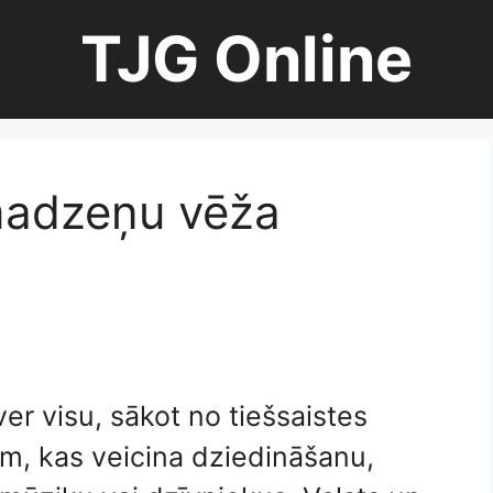
TJG Online
smadzeņu vēža
r visu, sākot no tiešsaistes
ām, kas veicina dziedināšanu,