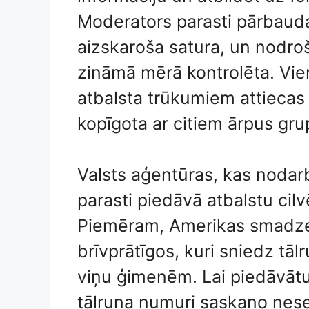
Moderators parasti pārbauda,
aizskaroša satura, un nodroš
zināmā mērā kontrolēta. Vi
atbalsta trūkumiem attiecas 
kopīgota ar citiem ārpus gru
Valsts aģentūras, kas nodar
parasti piedāvā atbalstu ci
Piemēram, Amerikas smadze
brīvprātīgos, kuri sniedz tā
viņu ģimenēm. Lai piedāvātu 
tālruņa numuri saskaņo nese