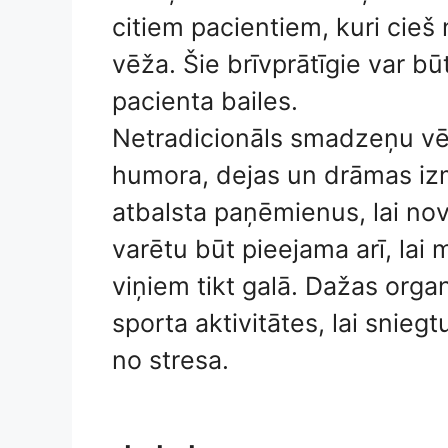
citiem pacientiem, kuri cie
vēža. Šie brīvprātīgie var būt
pacienta bailes.
Netradicionāls smadzeņu vēž
humora, dejas un drāmas i
atbalsta paņēmienus, lai nov
varētu būt pieejama arī, lai
viņiem tikt galā. Dažas org
sporta aktivitātes, lai snie
no stresa.