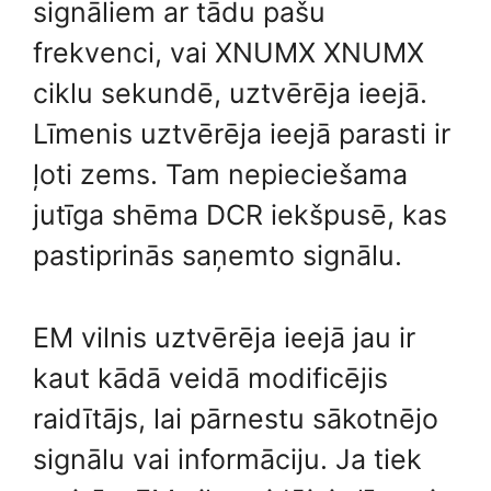
signāliem ar tādu pašu
frekvenci, vai XNUMX XNUMX
ciklu sekundē, uztvērēja ieejā.
Līmenis uztvērēja ieejā parasti ir
ļoti zems. Tam nepieciešama
jutīga shēma DCR iekšpusē, kas
pastiprinās saņemto signālu.
EM vilnis uztvērēja ieejā jau ir
kaut kādā veidā modificējis
raidītājs, lai pārnestu sākotnējo
signālu vai informāciju. Ja tiek