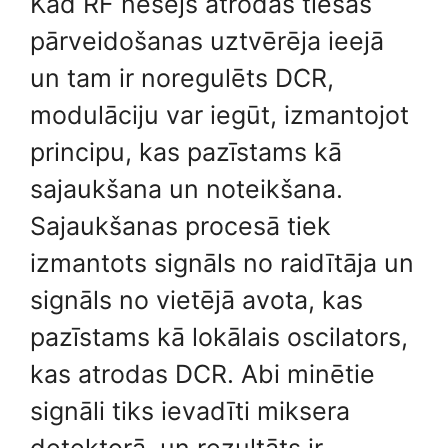
Kad RF nesējs atrodas tiešās
pārveidošanas uztvērēja ieejā
un tam ir noregulēts DCR,
modulāciju var iegūt, izmantojot
principu, kas pazīstams kā
sajaukšana un noteikšana.
Sajaukšanas procesā tiek
izmantots signāls no raidītāja un
signāls no vietējā avota, kas
pazīstams kā lokālais oscilators,
kas atrodas DCR. Abi minētie
signāli tiks ievadīti miksera