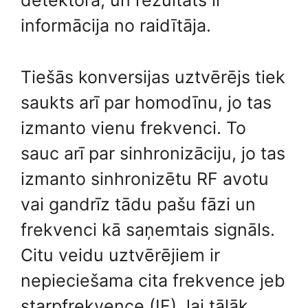
detektorā, un rezultāts ir
informācija no raidītāja.
Tiešās konversijas uztvērējs tiek
saukts arī par homodīnu, jo tas
izmanto vienu frekvenci. To
sauc arī par sinhronizāciju, jo tas
izmanto sinhronizētu RF avotu
vai gandrīz tādu pašu fāzi un
frekvenci kā saņemtais signāls.
Citu veidu uztvērējiem ir
nepieciešama cita frekvence jeb
starpfrekvence (IF), lai tālāk