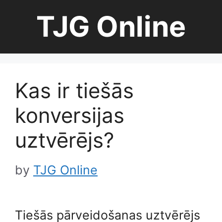
Skip
TJG Online
to
content
Kas ir tiešās
konversijas
uztvērējs?
by
TJG Online
Tiešās pārveidošanas uztvērējs