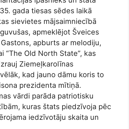
lantācijas īpašnieks un štata
835. gada tiesas sēdes laikā
ākas sievietes mājsaimniecībā
pguvušas, apmeklējot Šveices
 Gastons, apburts ar melodiju,
 “The Old North State”, kas
zrauj Ziemeļkarolīnas
 vēlāk, kad jauno dāmu koris to
isona prezidenta mītiņā.
mas vārdi parāda patriotisku
ībām, kuras štats piedzīvoja pēc
vērojama iedzīvotāju skaita un