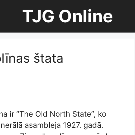
TJG Online
līnas štata
a ir “The Old North State”, ko
nerālā asambleja 1927. gadā.