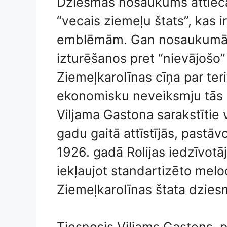
Dziesmas nosaukums attieca
“vecais ziemeļu štats”, kas 
emblēmām. Gan nosaukumā, 
izturēšanos pret “nievājošo” 
Ziemeļkarolīnas cīņa par teri
ekonomisku neveiksmju tās 
Viljama Gastona sarakstītie 
gadu gaitā attīstījās, pastā
1926. gadā Rolijas iedzīvotā
iekļaujot standartizēto mel
Ziemeļkarolīnas štata dzies