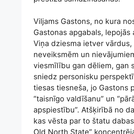
Viljams Gastons, no kura no
Gastonas apgabals, lepojās 
Viņa dziesma ietver vārdus, 
neveiksmēm un nievājumiem, 
viesmīlību gan dēliem, gan s
sniedz personisku perspektī
tiesas tiesneša, jo Gastons 
“taisnīgo valdīšanu” un “pārā
apspiestību”. Atšķirībā no 
kas vēsta par to štatu daba
Old North State” koncentrēja