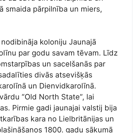
ā smaida pārpilnība un miers,
 nodibināja koloniju Jaunajā
olīnu par godu savam tēvam. Līdz
mstarpības un sacelšanās par
i sadalīties divās atsevišķās
ļkarolīnā un Dienvidkarolīnā.
ārdu “Old North State”, lai
s. Pirmie gadi jaunajai valstij bija
karības kara no Lielbritānijas un
aplašināšanos 1800. gadu sākumā