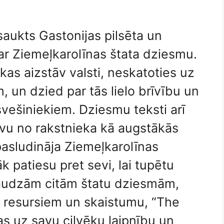
saukts Gastonijas pilsēta un
ar Ziemeļkarolīnas štata dziesmu.
kas aizstāv valsti, neskatoties uz
un dzied par tās lielo brīvību un
vešiniekiem. Dziesmu teksti arī
vu no rakstnieka kā augstākās
pasludināja Ziemeļkarolīnas
k patiesu pret sevi, lai tupētu
daudzām citām štatu dziesmām,
s resursiem un skaistumu, “The
s uz savu cilvēku laipnību un