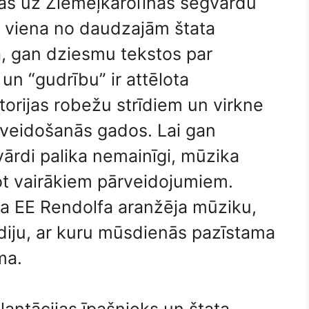
s uz Ziemeļkarolīnas segvārdu
ir viena no daudzajām štata
gan dziesmu tekstos par
un “gudrību” ir attēlota
torijas robežu strīdiem un virkne
veidošanās gados. Lai gan
vārdi palika nemainīgi, mūzika
vot vairākiem pārveidojumiem.
ja EE Rendolfa aranžēja mūziku,
odiju, ar kuru mūsdienās pazīstama
ma.