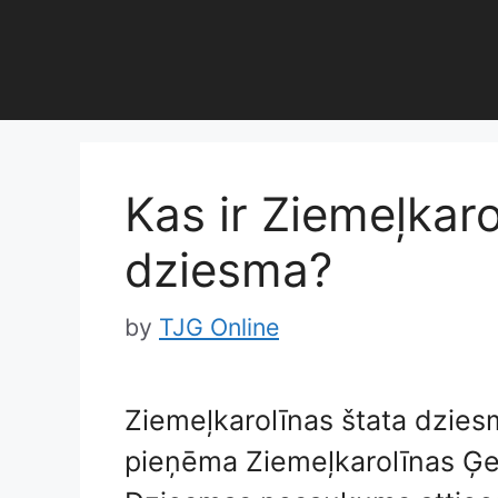
Skip
to
content
Kas ir Ziemeļkaro
dziesma?
by
TJG Online
Ziemeļkarolīnas štata dziesm
pieņēma Ziemeļkarolīnas Ģe