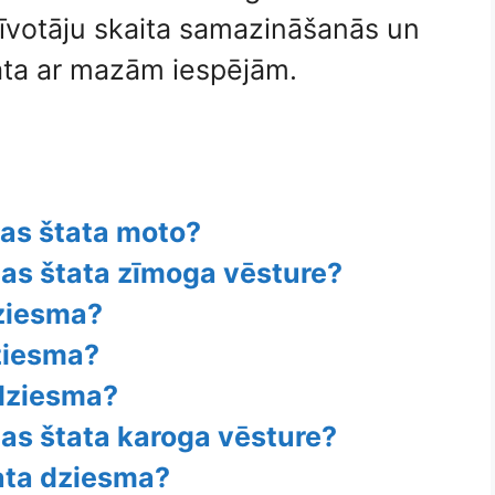
zīvotāju skaita samazināšanās un
ata ar mazām iespējām.
nas štata moto?
nas štata zīmoga vēsture?
dziesma?
dziesma?
 dziesma?
nas štata karoga vēsture?
tata dziesma?