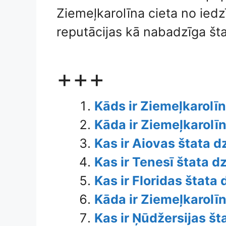
Ziemeļkarolīna cieta no ied
reputācijas kā nabadzīga št
+++
Kāds ir Ziemeļkarolī
Kāda ir Ziemeļkarolī
Kas ir Aiovas štata 
Kas ir Tenesī štata 
Kas ir Floridas štata
Kāda ir Ziemeļkarolī
Kas ir Ņūdžersijas š