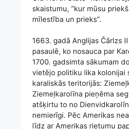
skaistumu, “kur mūsu priekš
mīlestība un prieks”.
1663. gadā Anglijas Čārlzs II
pasaulē, ko nosauca par Kar
1700. gadsimta sākumam do
vietējo politiku lika kolonija
karaliskās teritorijās: Zieme
Ziemeļkarolīna pieņēma segv
atšķirtu to no Dienvidkarolīna
nemierīgi. Pēc Amerikas neat
līdz ar Amerikas rietumu p