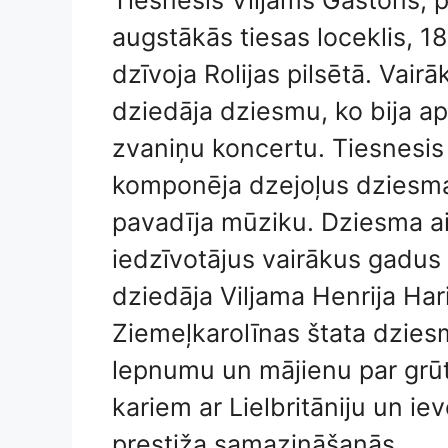
Tiesnesis Viljams Gastons, p
augstākās tiesas loceklis, 1
dzīvoja Rolijas pilsētā. Vair
dziedāja dziesmu, ko bija a
zvaniņu koncertu. Tiesnesis
komponēja dzejoļus dziesmai
pavadīja mūziku. Dziesma ai
iedzīvotājus vairākus gadus
dziedāja Viljama Henrija Har
Ziemeļkarolīnas štata dzies
lepnumu un mājienu par grūt
kariem ar Lielbritāniju un ie
prestiža samazināšanās.