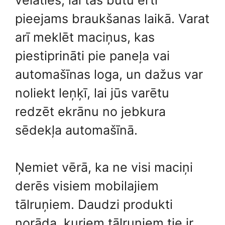
pieejams braukšanas laikā. Varat
arī meklēt maciņus, kas
piestiprināti pie paneļa vai
automašīnas loga, un dažus var
noliekt leņķī, lai jūs varētu
redzēt ekrānu no jebkura
sēdekļa automašīnā.
Ņemiet vērā, ka ne visi maciņi
derēs visiem mobilajiem
tālruņiem. Daudzi produkti
norāda, kuriem tālruņiem tie ir