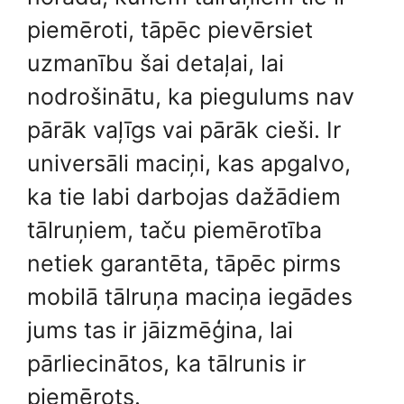
piemēroti, tāpēc pievērsiet
uzmanību šai detaļai, lai
nodrošinātu, ka piegulums nav
pārāk vaļīgs vai pārāk cieši. Ir
universāli maciņi, kas apgalvo,
ka tie labi darbojas dažādiem
tālruņiem, taču piemērotība
netiek garantēta, tāpēc pirms
mobilā tālruņa maciņa iegādes
jums tas ir jāizmēģina, lai
pārliecinātos, ka tālrunis ir
piemērots.