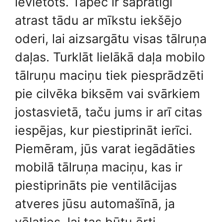
ievietots. Tāpēc ir saprātīgi
atrast tādu ar mīkstu iekšējo
oderi, lai aizsargātu visas tālruņa
daļas. Turklāt lielākā daļa mobilo
tālruņu maciņu tiek piesprādzēti
pie cilvēka biksēm vai svārkiem
jostasvietā, taču jums ir arī citas
iespējas, kur piestiprināt ierīci.
Piemēram, jūs varat iegādāties
mobilā tālruņa maciņu, kas ir
piestiprināts pie ventilācijas
atveres jūsu automašīnā, ja
vēlaties, lai tas būtu ērti