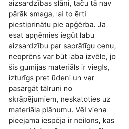
aizsardzības slāni, taču tā nav
pārāk smaga, lai to ērti
piestiprinātu pie apģērba. Ja
esat apņēmies iegūt labu
aizsardzību par saprātīgu cenu,
neoprēns var būt laba izvēle, jo
šis gumijas materiāls ir viegls,
izturīgs pret ūdeni un var
pasargāt tālruni no
skrāpējumiem, neskatoties uz
materiāla plānumu. Vēl viena
pieejama iespēja ir neilons, kas