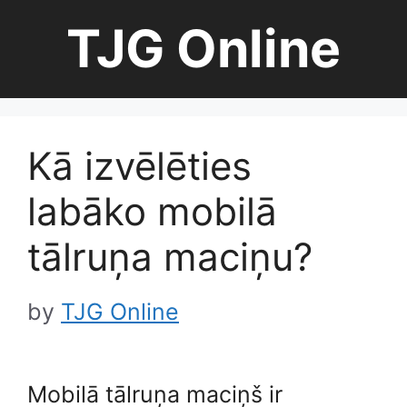
Skip
TJG Online
to
content
Kā izvēlēties
labāko mobilā
tālruņa maciņu?
by
TJG Online
Mobilā tālruņa maciņš ir