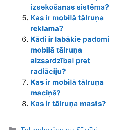
izsekošanas sistēma?
Kas ir mobilā tālruņa
reklāma?
Kādi ir labākie padomi
mobilā tālruņa
aizsardzībai pret
radiāciju?
Kas ir mobilā tālruņa
maciņš?
Kas ir tālruņa masts?
Categories
Tehnoloģijas un Sīkrīki