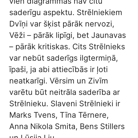
vien diagrammās nav citu
saderīgu aspektu. Strēlniekiem
Dvīņi var šķist pārāk nervozi,
Vēži – pārāk lipīgi, bet Jaunavas
– pārāk kritiskas. Cits Strēlnieks
var nebūt saderīgs ilgtermiņā,
īpaši, ja abi attiecībās ir ļoti
neatkarīgi. Vērsim un Zivīm
varētu būt neitrāla saderība ar
Strēlnieku. Slaveni Strēlnieki ir
Marks Tvens, Tīna Tērnere,
Anna Nikola Smita, Bens Stillers
un Lūsija Liu.