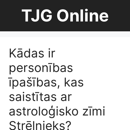
Skip
TJG Online
to
content
Kādas ir
personības
īpašības, kas
saistītas ar
astroloģisko zīmi
Strēlnieks?