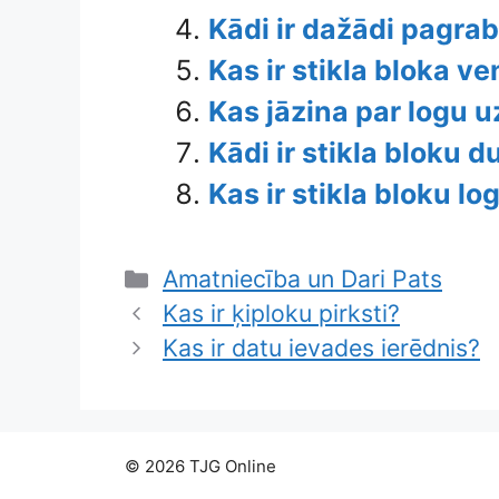
Kādi ir dažādi pagra
Kas ir stikla bloka ve
Kas jāzina par logu 
Kādi ir stikla bloku 
Kas ir stikla bloku log
Categories
Amatniecība un Dari Pats
Kas ir ķiploku pirksti?
Kas ir datu ievades ierēdnis?
© 2026 TJG Online