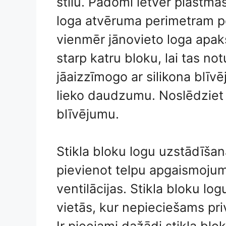
stilu. Padomi ietver plastm
loga atvēruma perimetram pē
vienmēr jānovieto loga apak
starp katru bloku, lai tas no
jāaizzīmogo ar silikona blīv
lieko daudzumu. Noslēdziet 
blīvējumu.
Stikla bloku logu uzstādīšan
pievienot telpu apgaismoj
ventilācijas. Stikla bloku l
vietās, kur nepieciešams pr