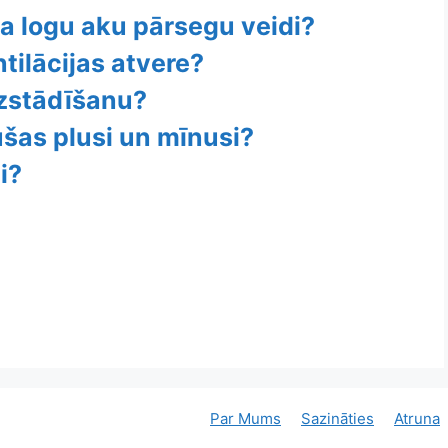
ba logu aku pārsegu veidi?
ntilācijas atvere?
uzstādīšanu?
dušas plusi un mīnusi?
i?
Par Mums
Sazināties
Atruna