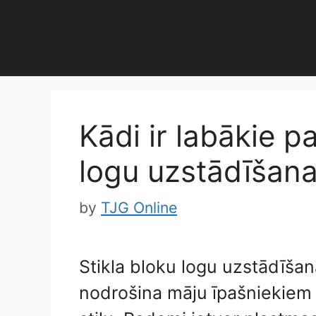
Skip
to
content
Kādi ir labākie p
logu uzstādīšana
by
TJG Online
Stikla bloku logu uzstādīša
nodrošina māju īpašniekiem 