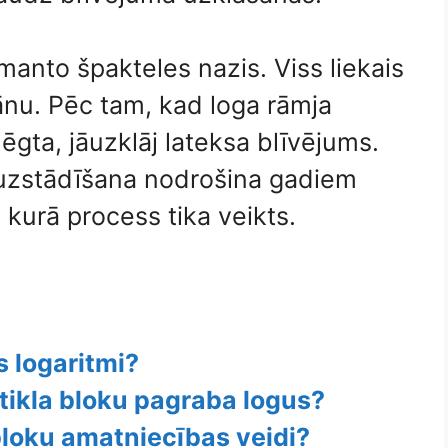
manto špakteles nazis. Viss liekais
ānu. Pēc tam, kad loga rāmja
ēgta, jāuzklāj lateksa blīvējums.
 uzstādīšana nodrošina gadiem
 kurā process tika veikts.
s logaritmi?
stikla bloku pagraba logus?
 bloku amatniecības veidi?