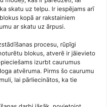
u modeļi, kas ir paredzēti, lai
ka skatu uz telpu. Ir iespējams arī
 blokus kopā ar rakstainiem
tumu ar skatu uz ārpusi.
uzstādīšanas procesu, rūpīgi
oturētu blokus, atverē ir jāievieto
epieciešams izurbt caurumus
pie loga atvēruma. Pirms šo caurumu
uli, lai pārliecinātos, ka tie
īšanas darbi jāsāk, novietojot