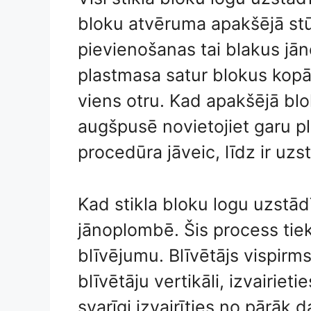
bloku atvēruma apakšējā stū
pievienošanas tai blakus jān
plastmasa satur blokus kopā
viens otru. Kad apakšējā blok
augšpusē novietojiet garu p
procedūra jāveic, līdz ir uzstā
Kad stikla bloku logu uzstādī
jānoplombē. Šis process tiek 
blīvējumu. Blīvētājs vispirms
blīvētāju vertikāli, izvairieti
svarīgi izvairīties no pārāk