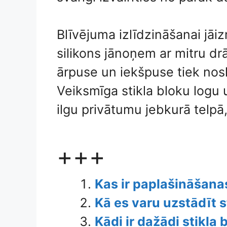
Blīvējuma izlīdzināšanai jāiz
silikons jānoņem ar mitru dr
ārpuse un iekšpuse tiek nosl
Veiksmīga stikla bloku logu
ilgu privātumu jebkurā telpā,
+++
Kas ir paplašināšana
Kā es varu uzstādīt 
Kādi ir dažādi stikla