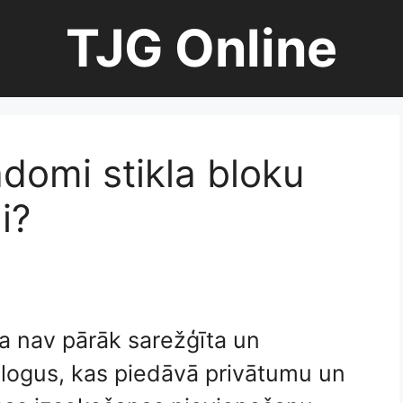
TJG Online
adomi stikla bloku
i?
na nav pārāk sarežģīta un
logus, kas piedāvā privātumu un