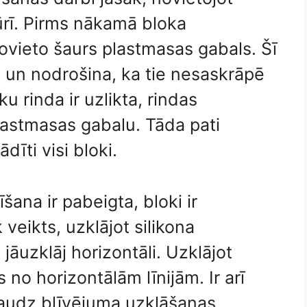
rī. Pirms nākamā bloka
ovieto šaurs plastmasas gabals. Šī
 un nodrošina, ka tie nesaskrāpē
u rinda ir uzlikta, rindas
lastmasas gabalu. Tāda pati
dīti visi bloki.
šana ir pabeigta, bloki ir
veikts, uzklājot silikona
 jāuzklāj horizontāli. Uzklājot
es no horizontālām līnijām. Ir arī
 daudz blīvējuma uzklāšanas.