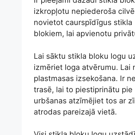
Ir pieejami dažādi stikla blok
izkropļotu nepiederoša cilvē
novietot caurspīdīgus stikla
blokiem, lai apvienotu privā
Lai sāktu stikla bloku logu 
izmēriet loga atvērumu. Lai n
plastmasas izsekošana. Ir n
trasē, lai to piestiprinātu 
urbšanas atzīmējiet tos ar zīm
atrodas pareizajā vietā.
Visi stikla bloku logu uzstād