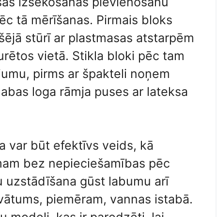
asas izsekošanas pievienošanu
c tā mērīšanas. Pirmais bloks
šējā stūrī ar plastmasas atstarpēm
turētos vietā. Stikla bloki pēc tam
ējumu, pirms ar špakteli noņem
abas loga rāmja puses ar lateksa
a var būt efektīvs veids, kā
umam bez nepieciešamības pēc
ogu uzstādīšana gūst labumu arī
ivātums, piemēram, vannas istabā.