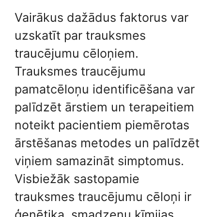
Vairākus dažādus faktorus var
uzskatīt par trauksmes
traucējumu cēloņiem.
Trauksmes traucējumu
pamatcēloņu identificēšana var
palīdzēt ārstiem un terapeitiem
noteikt pacientiem piemērotas
ārstēšanas metodes un palīdzēt
viņiem samazināt simptomus.
Visbiežāk sastopamie
trauksmes traucējumu cēloņi ir
ģenētika, smadzeņu ķīmijas