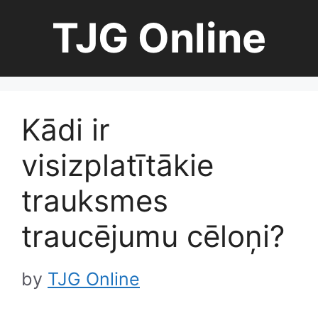
Skip
TJG Online
to
content
Kādi ir
visizplatītākie
trauksmes
traucējumu cēloņi?
by
TJG Online