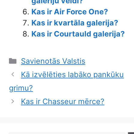
galeriju veidi?
Kas ir Air Force One?
Kas ir kvartāla galerija?
Kas ir Courtauld galerija?
Categories
Savienotās Valstis
Kā izvēlēties labāko pankūku
grimu?
Kas ir Chasseur mērce?