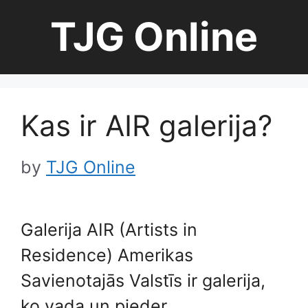
Skip
TJG Online
to
content
Kas ir AIR galerija?
by
TJG Online
Galerija AIR (Artists in
Residence) Amerikas
Savienotajās Valstīs ir galerija,
ko vada un pieder