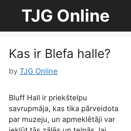
Skip
TJG Online
to
content
Kas ir Blefa halle?
by
TJG Online
Bluff Hall ir priekštelpu
savrupmāja, kas tika pārveidota
par muzeju, un apmeklētāji var
iekļūt tās zālēs un telpās, lai