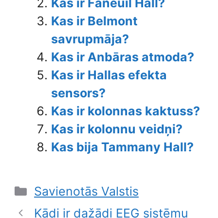
Kas ir Faneuil Hall?
Kas ir Belmont
savrupmāja?
Kas ir Anbāras atmoda?
Kas ir Hallas efekta
sensors?
Kas ir kolonnas kaktuss?
Kas ir kolonnu veidņi?
Kas bija Tammany Hall?
Categories
Savienotās Valstis
Kādi ir dažādi EEG sistēmu