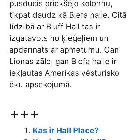
pusducis priekšējo kolonnu,
tikpat daudz kā Blefa halle. Citā
līdzībā ar Bluff Hall tas ir
izgatavots no ķieģeļiem un
apdarināts ar apmetumu. Gan
Lionas zāle, gan Blefa halle ir
iekļautas Amerikas vēsturisko
ēku apsekojumā.
+++
Kas ir Hall Place?