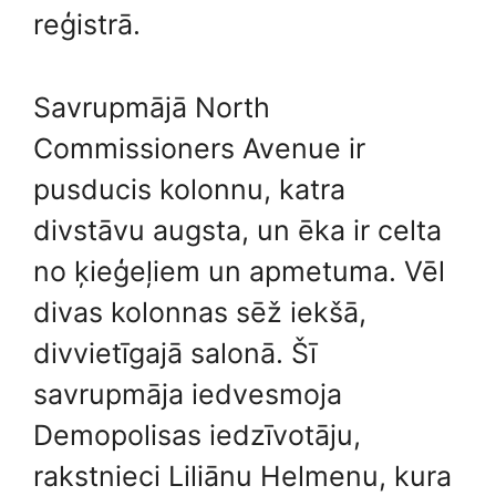
reģistrā.
Savrupmājā North
Commissioners Avenue ir
pusducis kolonnu, katra
divstāvu augsta, un ēka ir celta
no ķieģeļiem un apmetuma. Vēl
divas kolonnas sēž iekšā,
divvietīgajā salonā. Šī
savrupmāja iedvesmoja
Demopolisas iedzīvotāju,
rakstnieci Liliānu Helmenu, kura