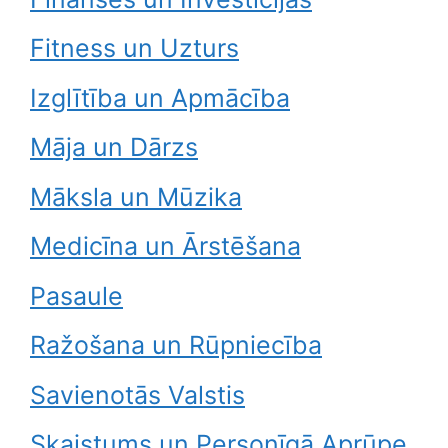
Fitness un Uzturs
Izglītība un Apmācība
Māja un Dārzs
Māksla un Mūzika
Medicīna un Ārstēšana
Pasaule
Ražošana un Rūpniecība
Savienotās Valstis
Skaistums un Personīgā Aprūpe