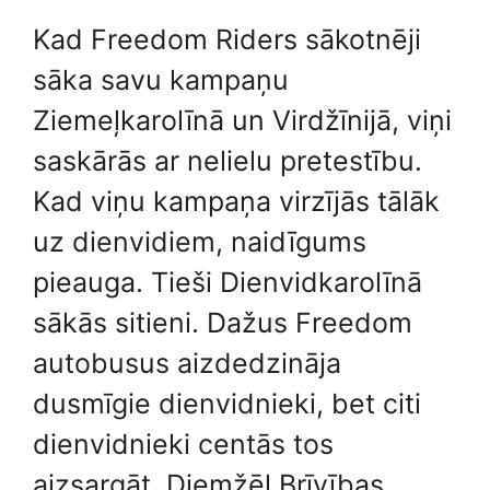
Kad Freedom Riders sākotnēji
sāka savu kampaņu
Ziemeļkarolīnā un Virdžīnijā, viņi
saskārās ar nelielu pretestību.
Kad viņu kampaņa virzījās tālāk
uz dienvidiem, naidīgums
pieauga. Tieši Dienvidkarolīnā
sākās sitieni. Dažus Freedom
autobusus aizdedzināja
dusmīgie dienvidnieki, bet citi
dienvidnieki centās tos
aizsargāt. Diemžēl Brīvības