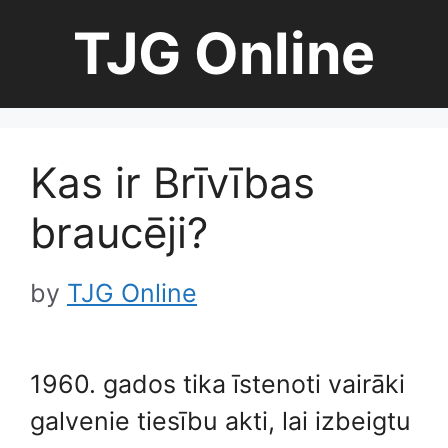
Skip
TJG Online
to
content
Kas ir Brīvības
braucēji?
by
TJG Online
1960. gados tika īstenoti vairāki
galvenie tiesību akti, lai izbeigtu