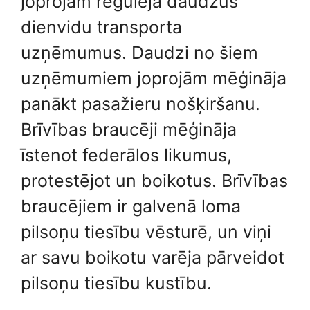
joprojām regulēja daudzus
dienvidu transporta
uzņēmumus. Daudzi no šiem
uzņēmumiem joprojām mēģināja
panākt pasažieru nošķiršanu.
Brīvības braucēji mēģināja
īstenot federālos likumus,
protestējot un boikotus. Brīvības
braucējiem ir galvenā loma
pilsoņu tiesību vēsturē, un viņi
ar savu boikotu varēja pārveidot
pilsoņu tiesību kustību.