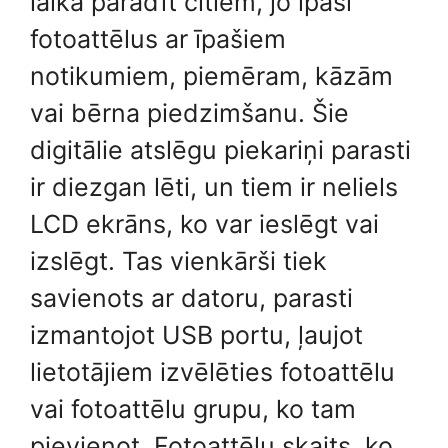
laikā parādīt citiem, jo ​​īpaši
fotoattēlus ar īpašiem
notikumiem, piemēram, kāzām
vai bērna piedzimšanu. Šie
digitālie atslēgu piekariņi parasti
ir diezgan lēti, un tiem ir neliels
LCD ekrāns, ko var ieslēgt vai
izslēgt. Tas vienkārši tiek
savienots ar datoru, parasti
izmantojot USB portu, ļaujot
lietotājiem izvēlēties fotoattēlu
vai fotoattēlu grupu, ko tam
pievienot. Fotoattēlu skaits, ko