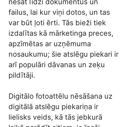
nēsāt līdzi dokumentus un
failus, lai kur viņi dotos, un tas
var būt ļoti ērti. Tās bieži tiek
izdalītas kā mārketinga preces,
apzīmētas ar uzņēmuma
nosaukumu; šie atslēgu piekari ir
arī populāri dāvanas un zeķu
pildītāji.
Digitālo fotoattēlu nēsāšana uz
digitālā atslēgu piekariņa ir
lielisks veids, kā tās jebkurā