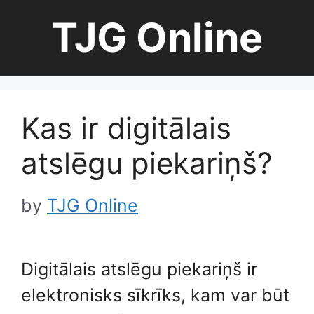
Skip
TJG Online
to
content
Kas ir digitālais
atslēgu piekariņš?
by
TJG Online
Digitālais atslēgu piekariņš ir
elektronisks sīkrīks, kam var būt