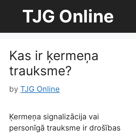
Skip
TJG Online
to
content
Kas ir ķermeņa
trauksme?
by
TJG Online
Ķermeņa signalizācija vai
personīgā trauksme ir drošības