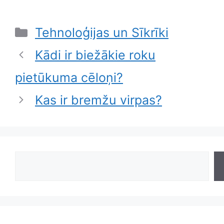
Categories
Tehnoloģijas un Sīkrīki
Kādi ir biežākie roku
pietūkuma cēloņi?
Kas ir bremžu virpas?
Search