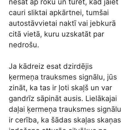
nēsāt ap roku un turēt, kad jāiet
cauri sliktai apkārtnei, tumšai
autostāvvietai naktī vai jebkurā
citā vietā, kuru uzskatāt par
nedrošu.
Ja kādreiz esat dzirdējis
ķermeņa trauksmes signālu, jūs
zināt, ka tas ir ļoti skaļš un var
gandrīz sāpināt ausis. Lielākajai
daļai ķermeņa trauksmes signālu
ir cerība, ka šādas skaļas skaņas