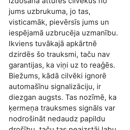
izdošana atturēs cilvēkus no
jums uzbrukuma, jo tas,
visticamāk, pievērsīs jums un
iespējamā uzbrucēja uzmanību.
Ikviens tuvākajā apkārtnē
dzirdēs šo trauksmi, taču nav
garantijas, ka viņi uz to reaģēs.
Biežums, kādā cilvēki ignorē
automašīnu signalizāciju, ir
diezgan augsts. Tas nozīmē, ka
ķermeņa trauksmes signāls var
nodrošināt nedaudz papildu
drošību, taču tas neaizstāj labu