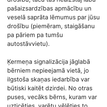
pašaizsardzības apmācību un
veselā saprāta lēmumus par jūsu
drošību (piemēram, staigāšanu
pa pāriem pa tumšu
autostāvvietu).
Ķermeņa signalizācija jāglabā
bērniem nepieejamā vietā, jo
ilgstoša skaņas iedarbība var
būtiski kaitēt dzirdei. No otras
puses, vecāks bērns, kuram var
uzticēties, varētu vēlēties to