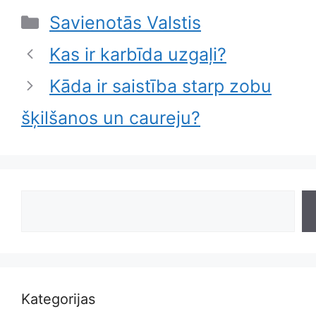
Categories
Savienotās Valstis
Kas ir karbīda uzgaļi?
Kāda ir saistība starp zobu
šķilšanos un caureju?
Search
Kategorijas