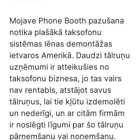
Mojave Phone Booth pazušana
notika plašākā taksofonu
sistēmas lēnas demontāžas
ietvaros Amerikā. Daudzi tālruņu
uzņēmumi ir atteikušies no
taksofonu biznesa, jo tas vairs
nav rentabls, atstājot savus
tālruņus, lai tie kļūtu izdemolēti
un nederīgi, un ar citām firmām
ir noslēgti līgumi par šo tālruņu
pārņemšanu vai noņemšanu.