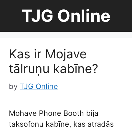
Skip
TJG Online
to
content
Kas ir Mojave
tālruņu kabīne?
by
TJG Online
Mohave Phone Booth bija
taksofonu kabīne, kas atradās