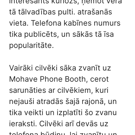
interesants kuriozs, ņemot vērā
tā tālvadības pulti. atrašanās
vieta. Telefona kabīnes numurs
tika publicēts, un sākās tā īsa
popularitāte.
Vairāki cilvēki sāka zvanīt uz
Mohave Phone Booth, cerot
sarunāties ar cilvēkiem, kuri
nejauši atradās šajā rajonā, un
tika veikti un izplatīti šo zvanu
ieraksti. Cilvēki arī devās uz
telefona būdiņu, lai zvanītu un