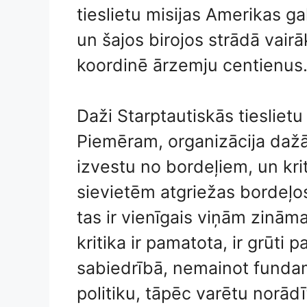
tieslietu misijas Amerikas g
un šajos birojos strādā vairā
koordinē ārzemju centienus
Daži Starptautiskās tieslietu m
Piemēram, organizācija dažās 
izvestu no bordeļiem, un kri
sievietēm atgriežas bordeļos
tas ir vienīgais viņām zināma
kritika ir pamatota, ir grūti
sabiedrībā, nemainot fundam
politiku, tāpēc varētu norādīt