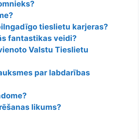
domnieks?
ome?
lngadīgo tieslietu karjeras?
ās fantastikas veidi?
ienoto Valstu Tieslietu
sauksmes par labdarības
padome?
trēšanas likums?