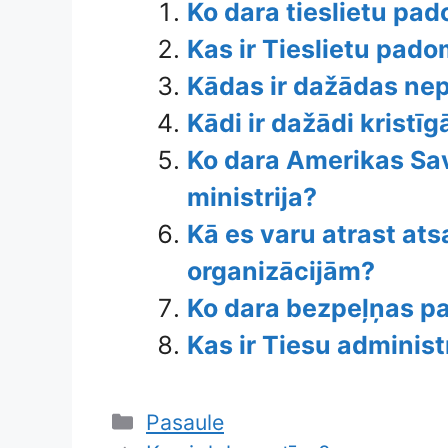
Ko dara tieslietu pa
Kas ir Tieslietu pad
Kādas ir dažādas nepi
Kādi ir dažādi kristīg
Ko dara Amerikas Sav
ministrija?
Kā es varu atrast at
organizācijām?
Ko dara bezpeļņas 
Kas ir Tiesu adminis
Categories
Pasaule