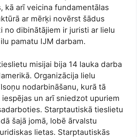
s, kā arī veicina fundamentālas
ruktūrā ar mērķi novērst šādus
 dibinātājiem ir juristi ar lielu
abilu pamatu IJM darbam.
ieslietu misijai bija 14 lauka darba
damerikā. Organizācija lielu
pilsoņu nodarbināšanu, kurā tā
 iespējas un arī sniedzot upuriem
adarboties. Starptautiskā tieslietu
ādā šajā jomā, lobē ārvalstu
ridiskas lietas. Starptautiskās