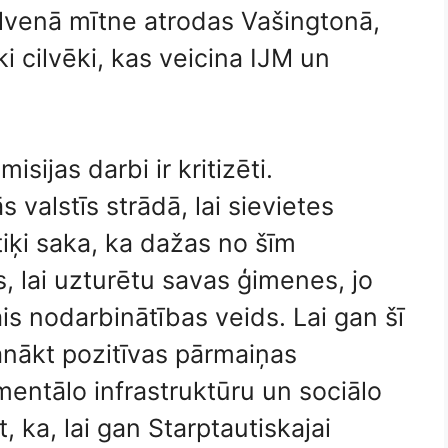
alvenā mītne atrodas Vašingtonā,
ki cilvēki, kas veicina IJM un
.
isijas darbi ir kritizēti.
valstīs strādā, lai sievietes
tiķi saka, ka dažas no šīm
, lai uzturētu savas ģimenes, jo
is nodarbinātības veids. Lai gan šī
 panākt pozitīvas pārmaiņas
entālo infrastruktūru un sociālo
, ka, lai gan Starptautiskajai