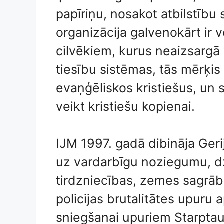
papīriņu, nosakot atbilstīb
organizācija galvenokārt ir v
cilvēkiem, kurus neaizsargā 
tiesību sistēmas, tās mērķis i
evaņģēliskos kristiešus, un
veikt kristiešu kopienai.
IJM 1997. gadā dibināja Ger
uz vardarbīgu noziegumu, 
tirdzniecības, zemes sagrāb
policijas brutalitātes upuru 
sniegšanai upuriem Starptaut