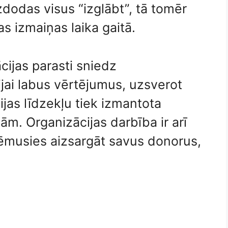
izdodas visus “izglābt”, tā tomēr
s izmaiņas laika gaitā.
cijas parasti sniedz
sijai labus vērtējumus, uzsverot
cijas līdzekļu tiek izmantota
m. Organizācijas darbība ir arī
pņēmusies aizsargāt savus donorus,