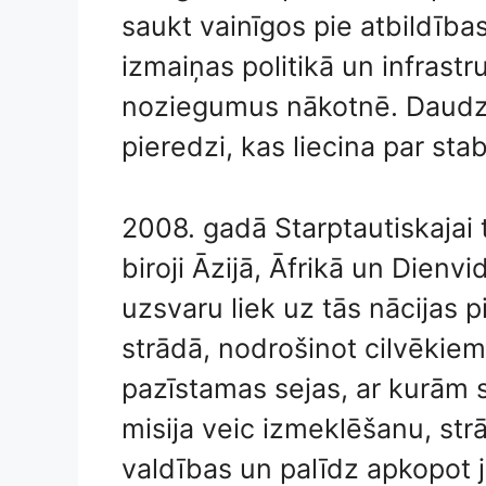
saukt vainīgos pie atbildība
izmaiņas politikā un infrast
noziegumus nākotnē. Daudzi no
pieredzi, kas liecina par st
2008. gadā Starptautiskajai t
biroji Āzijā, Āfrikā un Dienvi
uzsvaru liek uz tās nācijas 
strādā, nodrošinot cilvēkiem
pazīstamas sejas, ar kurām s
misija veic izmeklēšanu, str
valdības un palīdz apkopot ju