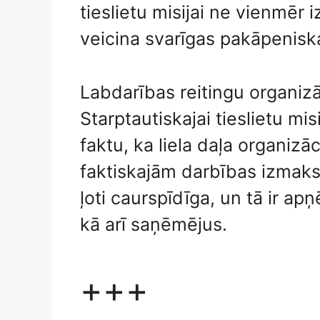
tieslietu misijai ne vienmēr 
veicina svarīgas pakāpeniska
Labdarības reitingu organizā
Starptautiskajai tieslietu mi
faktu, ka liela daļa organizā
faktiskajām darbības izmaksā
ļoti caurspīdīga, un tā ir a
kā arī saņēmējus.
+++