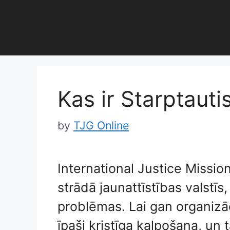
Skip
to
content
Kas ir Starptautis
by
TJG Online
International Justice Mission 
strādā jaunattīstības valstīs,
problēmas. Lai gan organizāci
īpaši kristīga kalpošana, un