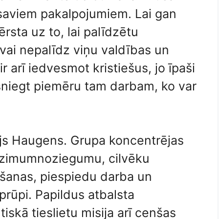
u saviem pakalpojumiem. Lai gan
ērsta uz to, lai palīdzētu
vai nepalīdz viņu valdības un
r arī iedvesmot kristiešus, jo īpaši
 sniegt piemēru tam darbam, ko var
ijs Haugens. Grupa koncentrējas
dzimumnoziegumu, cilvēku
šanas, piespiedu darba un
aprūpi. Papildus atbalsta
iskā tieslietu misija arī cenšas