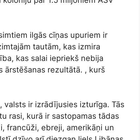
 koloniju par 1.5 miljoniem ASV
imtiem ilgās cīņas upuriem ir
zimtajām tautām, kas izmira
ba, kas salai iepriekš nebija
 ārstēšanas rezultātā. , kurš
valsts ir izrādījusies izturīga. Tās
uktu rasi, kurā ir sastopamas tādas
, francūži, ebreji, amerikāņi un
lstī dzīvo arī diezgan liels Libānas