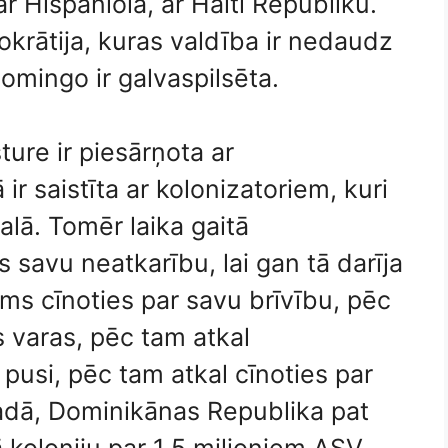
r Hispaniola, ar Haiti Republiku.
okrātija, kuras valdība ir nedaudz
omingo ir galvaspilsēta.
ure ir piesārņota ar
 ir saistīta ar kolonizatoriem, kuri
lā. Tomēr laika gaitā
savu neatkarību, lai gan tā darīja
ms cīnoties par savu brīvību, pēc
s varas, pēc tam atkal
 pusi, pēc tam atkal cīnoties par
gadā, Dominikānas Republika pat