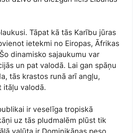
laukusi. Tāpat kā tās Karību jūras
pvienot ietekmi no Eiropas, Āfrikas
 Šo dinamisko sajaukumu var
īcijās un pat valodā. Lai gan spāņu
da, tās krastos runā arī angļu,
 itāļu valodā.
likai ir veselīga tropiskā
āņi uz tās pludmalēm plūst tik
ciālā valūta ir Dominikānas peso,