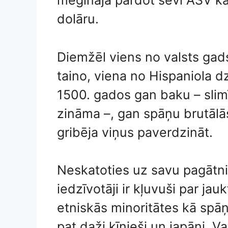
mēģināja pārdot sevi ASV kā
dolāru.
Diemžēl viens no valsts gads
taino, viena no Hispaniola d
1500. gados gan baku – slimī
zināma –, gan spāņu brutālās
gribēja viņus paverdzināt.
Neskatoties uz savu pagātni, 
iedzīvotāji ir kļuvuši par ja
etniskās minoritātes kā spāņi
pat daži ķīnieši un japāņi. Va