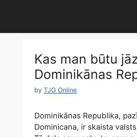
Skip
to
content
Kas man būtu jāz
Dominikānas Rep
by
TJG Online
Dominikānas Republika, pazī
Dominicana, ir skaista valsts