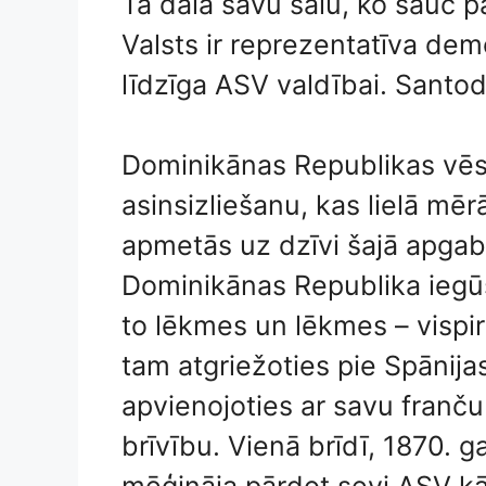
Tā dala savu salu, ko sauc pa
Valsts ir reprezentatīva dem
līdzīga ASV valdībai. Santod
Dominikānas Republikas vēst
asinsizliešanu, kas lielā mērā
apmetās uz dzīvi šajā apgaba
Dominikānas Republika iegūs 
to lēkmes un lēkmes – vispir
tam atgriežoties pie Spānija
apvienojoties ar savu franču
brīvību. Vienā brīdī, 1870. 