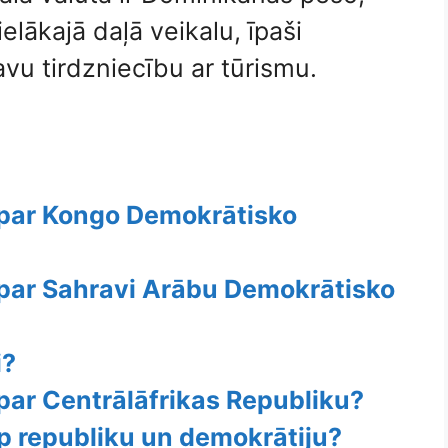
ielākajā daļā veikalu, īpaši
avu tirdzniecību ar tūrismu.
 par Kongo Demokrātisko
 par Sahravi Arābu Demokrātisko
i?
par Centrālāfrikas Republiku?
rp republiku un demokrātiju?