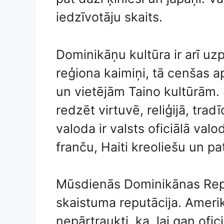
iedzīvotāju skaits.
Dominikāņu kultūra ir arī uzp
reģiona kaimiņi, tā cenšas a
un vietējām Taino kultūrām.
redzēt virtuvē, reliģijā, trad
valoda ir valsts oficiālā valo
franču, Haiti kreoliešu un pat
Mūsdienās Dominikānas Repub
skaistuma reputācija. Amerik
nepārtraukti, ka, lai gan ofi