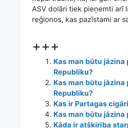
ASV dolāri tiek pieņemti arī l
reģionos, kas pazīstami ar s
+++
Kas man būtu jāzina
Republiku?
Kas man būtu jāzina
Republiku?
Kas ir Partagas cigār
Kas man būtu jāzina 
Kāda ir atšķirība sta