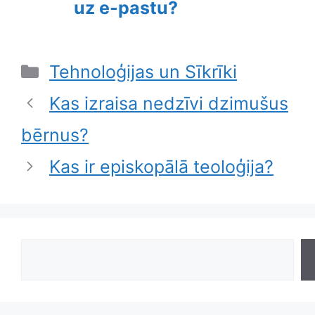
uz e-pastu?
Categories
Tehnoloģijas un Sīkrīki
Kas izraisa nedzīvi dzimušus
bērnus?
Kas ir episkopālā teoloģija?
Search