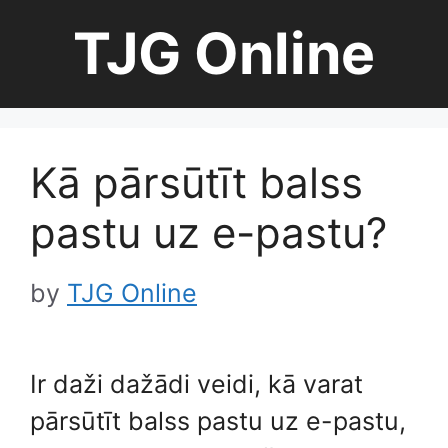
Skip
TJG Online
to
content
Kā pārsūtīt balss
pastu uz e-pastu?
by
TJG Online
Ir daži dažādi veidi, kā varat
pārsūtīt balss pastu uz e-pastu,