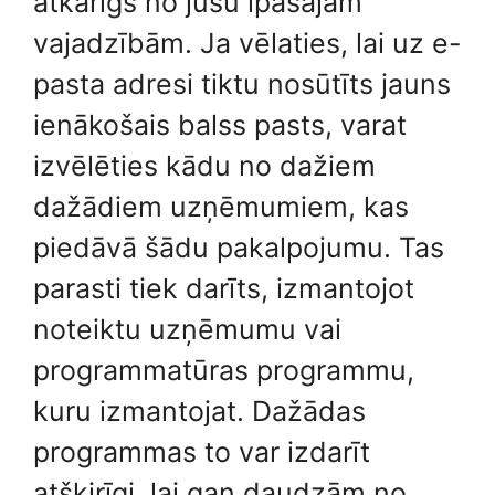
atkarīgs no jūsu īpašajām
vajadzībām. Ja vēlaties, lai uz e-
pasta adresi tiktu nosūtīts jauns
ienākošais balss pasts, varat
izvēlēties kādu no dažiem
dažādiem uzņēmumiem, kas
piedāvā šādu pakalpojumu. Tas
parasti tiek darīts, izmantojot
noteiktu uzņēmumu vai
programmatūras programmu,
kuru izmantojat. Dažādas
programmas to var izdarīt
atšķirīgi, lai gan daudzām no