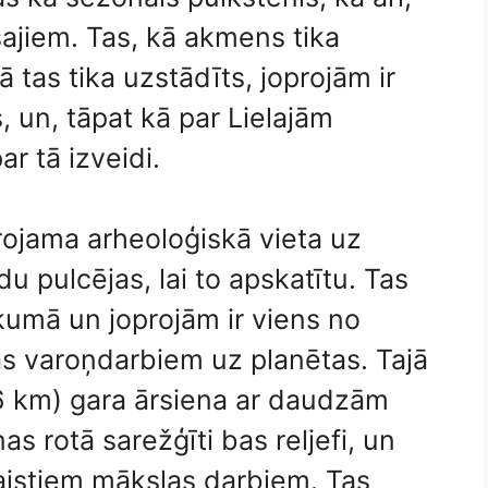
ajiem. Tas, kā akmens tika
tas tika uzstādīts, joprojām ir
 un, tāpat kā par Lielajām
ar tā izveidi.
rojama arheoloģiskā vieta uz
u pulcējas, lai to apskatītu. Tas
kumā un joprojām ir viens no
s varoņdarbiem uz planētas. Tajā
.6 km) gara ārsiena ar daudzām
s rotā sarežģīti bas reljefi, un
kaistiem mākslas darbiem. Tas