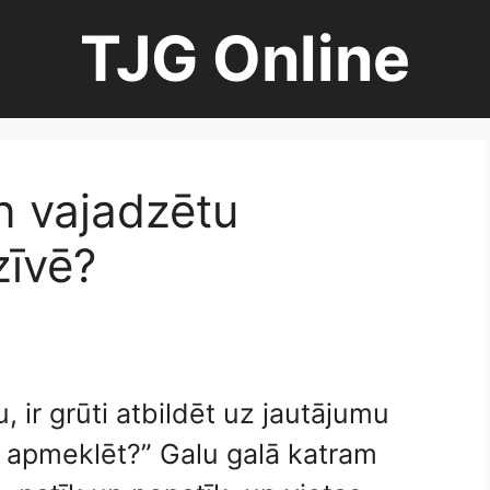
TJG Online
n vajadzētu
zīvē?
 ir grūti atbildēt uz jautājumu
 apmeklēt?” Galu galā katram