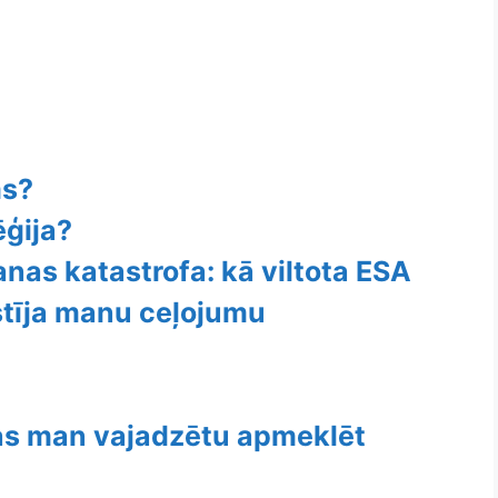
ms?
ēģija?
nas katastrofa: kā viltota ESA
stīja manu ceļojumu
as man vajadzētu apmeklēt