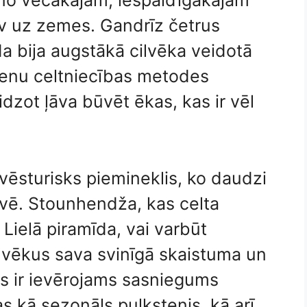
 no vecākajām, iespaidīgākajām
v uz zemes. Gandrīz četrus
a bija augstākā cilvēka veidotā
ienu celtniecības metodes
zot ļāva būvēt ēkas, kas ir vēl
vēsturisks piemineklis, ko daudzi
īvē. Stounhendža, kas celta
 Lielā piramīda, vai varbūt
lvēkus sava svinīgā skaistuma un
s ir ievērojams sasniegums
 kā sezonāls pulkstenis, kā arī,