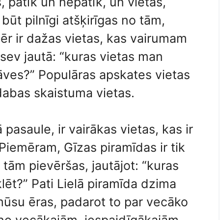
, patīk un nepatīk, un vietas,
būt pilnīgi atšķirīgas no tām,
ēr ir dažas vietas, kas vairumam
 sev jautā: “kuras vietas man
āves?” Populāras apskates vietas
dabas skaistuma vietas.
pasaule, ir vairākas vietas, kas ir
Piemēram, Gīzas piramīdas ir tik
e tām pievēršas, jautājot: “kuras
ēt?” Pati Lielā piramīda dzima
ūsu ēras, padarot to par vecāko