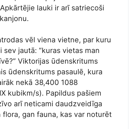
kārtējie lauki ir arī satriecoši
 kanjonu.
trodas vēl viena vietne, par kuru
i sev jautā: “kuras vietas man
vē?” Viktorijas ūdenskritums
ais ūdenskritums pasaulē, kura
vairāk nekā 38,400 1088
 kubikm/s). Papildus pašiem
īvo arī neticami daudzveidīga
 flora, gan fauna, kas var noturēt