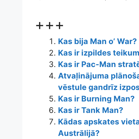
+++
Kas bija Man o’ War?
Kas ir izpildes teiku
Kas ir Pac-Man strat
Atvaļinājuma plānoša
vēstule gandrīz izpo
Kas ir Burning Man?
Kas ir Tank Man?
Kādas apskates viet
Austrālijā?