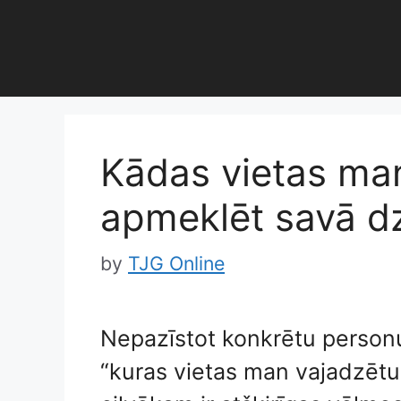
Skip
to
content
Kādas vietas ma
apmeklēt savā d
by
TJG Online
Nepazīstot konkrētu personu,
“kuras vietas man vajadzētu