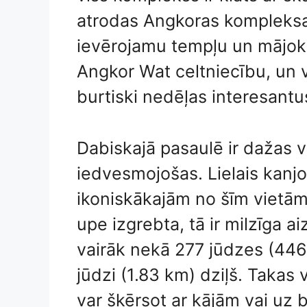
atrodas Angkoras kompleksa 
ievērojamu tempļu un mājokļu
Angkor Wat celtniecību, un 
burtiski nedēļas interesantu
Dabiskajā pasaulē ir dažas v
iedvesmojošas. Lielais kanjo
ikoniskākajām no šīm vietā
upe izgrebta, tā ir milzīga a
vairāk nekā 277 jūdzes (446
jūdzi (1.83 km) dziļš. Takas
var šķērsot ar kājām vai uz b