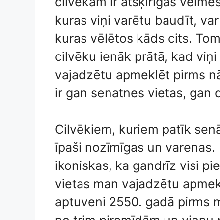
cilvēkam ir atšķirīgas vēlmes
kuras viņi varētu baudīt, var 
kuras vēlētos kāds cits. Tom
cilvēku ienāk prātā, kad viņi
vajadzētu apmeklēt pirms n
ir gan senatnes vietas, gan 
Cilvēkiem, kuriem patīk senā 
īpaši nozīmīgas un varenas. 
ikoniskas, ka gandrīz visi pi
vietas man vajadzētu apmekl
aptuveni 2550. gadā pirms m