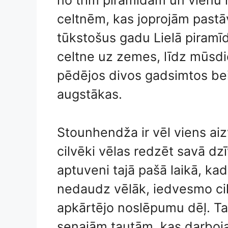
no trim piramīdām un vienu
celtnēm, kas joprojām pastā
tūkstošus gadu Lielā piramīd
celtne uz zemes, līdz mūsd
pēdējos divos gadsimtos beid
augstākas.
Stounhendža ir vēl viens aiz
cilvēki vēlas redzēt savā dz
aptuveni tajā pašā laikā, kad
nedaudz vēlāk, iedvesmo ci
apkārtējo noslēpumu dēļ. Ta
senajām tautām, kas darbojas