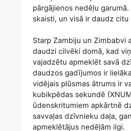
pārgājienos nedēļu garumā. Ap
skaisti, un visā ir daudz citu
Starp Zambiju un Zimbabvi a
daudzi cilvēki domā, kad viņ
vajadzētu apmeklēt savā dzī
daudzos gadījumos ir lielāk
vidējais plūsmas ātrums ir 
kubikpēdas sekundē (XNUMX
ūdenskritumiem apkārtnē dz
savvaļas dzīvnieku daļa, gan
apmeklētājus nedēļām ilgi.