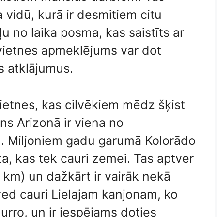
vidū, kurā ir desmitiem citu
 no laika posma, kas saistīts ar
vietnes apmeklējums var dot
s atklājumus.
ietnes, kas cilvēkiem mēdz šķist
ns Arizonā ir viena no
m. Miljoniem gadu garumā Kolorādo
iza, kas tek cauri zemei. Tas aptver
 km) un dažkārt ir vairāk nekā
 ved cauri Lielajam kanjonam, ko
urro, un ir iespējams doties