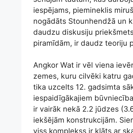
iespējams, piemineklis miruš
nogādāts Stounhendžā un kā 
daudzu diskusiju priekšmets,
piramīdām, ir daudz teoriju p
Angkor Wat ir vēl viena ievē
zemes, kuru cilvēki katru gad
tika uzcelts 12. gadsimta sā
iespaidīgākajiem būvniecība
ir vairāk nekā 2.2 jūdzes (3
iekšējām konstrukcijām. Siena
viss komplekss ir klāts ar s