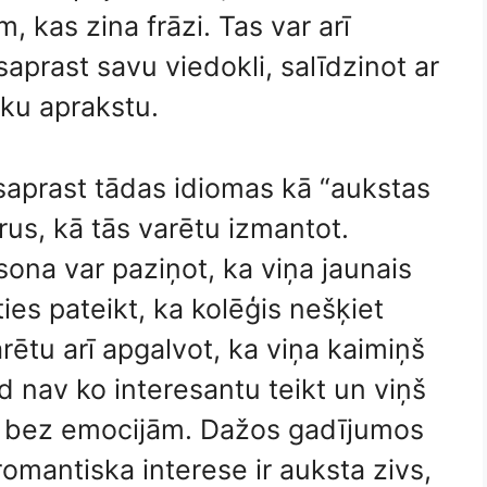
 kas zina frāzi. Tas var arī
aprast savu viedokli, salīdzinot ar
sku aprakstu.
 saprast tādas idiomas kā “aukstas
rus, kā tās varētu izmantot.
ona var paziņot, ka viņa jaunais
ties pateikt, ka kolēģis nešķiet
rētu arī apgalvot, ka viņa kaimiņš
d nav ko interesantu teikt un viņš
i, bez emocijām. Dažos gadījumos
romantiska interese ir auksta zivs,