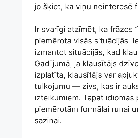
jo šķiet, ka viņu neinteresē f
Ir svarīgi atzīmēt, ka frāzes
piemērota visās situācijās. I
izmantot situācijās, kad klau
Gadījumā, ja klausītājs dzīvo
izplatīta, klausītājs var apju
tulkojumu — zivs, kas ir auk
izteikumiem. Tāpat idiomas p
piemērotām formālai runai u
saziņai.