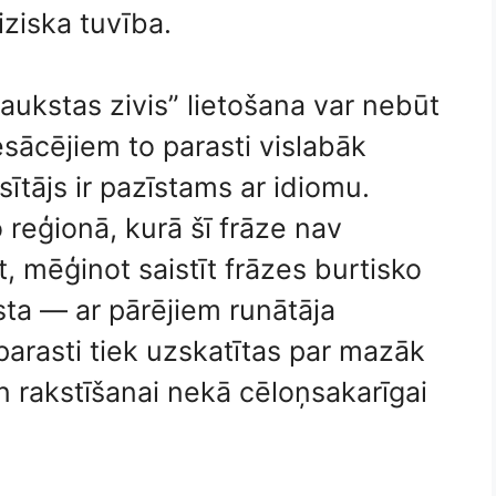
iziska tuvība.
 “aukstas zivis” lietošana var nebūt
esācējiem to parasti vislabāk
sītājs ir pazīstams ar idiomu.
 reģionā, kurā šī frāze nav
kt, mēģinot saistīt frāzes burtisko
sta — ar pārējiem runātāja
arasti tiek uzskatītas par mazāk
n rakstīšanai nekā cēloņsakarīgai