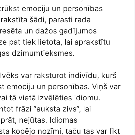
trūkst emociju un personības
rakstīta šādi, parasti rada
nteresēta un dažos gadījumos
e pat tiek lietota, lai aprakstītu
īgas dzimumtieksmes.
lvēks var raksturot indivīdu, kurš
st emociju un personības. Viņš var
i tā vietā izvēlēties idiomu.
ot frāzi “auksta zivs”, lai
aprāt, nejūtas. Idiomas
a kopējo nozīmi, taču tas var likt