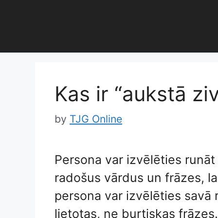
Skip
to
content
Kas ir “aukstā zi
by
TJG Online
Persona var izvēlēties runāt
radošus vārdus un frāzes, la
persona var izvēlēties savā 
lietotas, ne burtiskas frāzes.