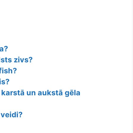
ra?
lsts zivs?
fish?
is?
 karstā un aukstā gēla
 veidi?