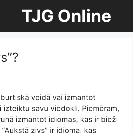
TJG Online
vs”?
 burtiskā veidā vai izmantot
i izteiktu savu viedokli. Piemēram,
runā izmantot idiomas, kas ir bieži
 “Aukstā zivs” ir idioma, kas