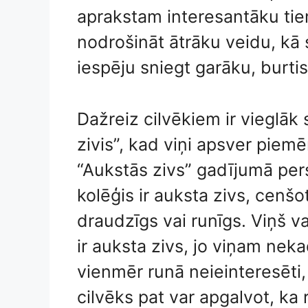
aprakstam interesantāku tiem,
nodrošināt ātrāku veidu, kā s
iespēju sniegt garāku, burti
Dažreiz cilvēkiem ir vieglāk
zivis”, kad viņi apsver piemē
“Aukstās zivs” gadījumā pers
kolēģis ir auksta zivs, cenšo
draudzīgs vai runīgs. Viņš va
ir auksta zivs, jo viņam neka
vienmēr runā neieinteresēt
cilvēks pat var apgalvot, ka 