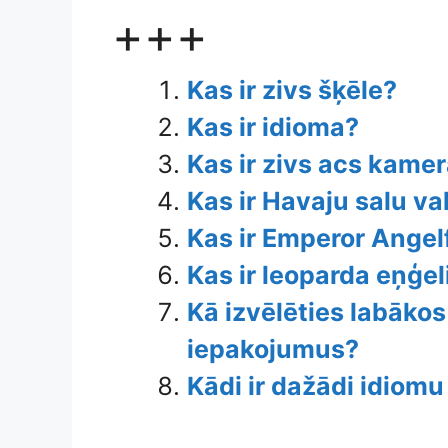
+++
Kas ir zivs šķēle?
Kas ir idioma?
Kas ir zivs acs kame
Kas ir Havaju salu va
Kas ir Emperor Angel
Kas ir leoparda eņģel
Kā izvēlēties labākos
iepakojumus?
Kādi ir dažādi idiomu