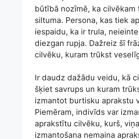
būtībā nozīmē, ka cilvēkam 
siltuma. Persona, kas tiek ap
iespaidu, ka ir trula, neiei
diezgan rupja. Dažreiz šī frāz
cilvēku, kuram trūkst vesel
Ir daudz dažādu veidu, kā ci
šķiet savrups un kuram trūk
izmantot burtisku aprakstu va
Piemēram, indivīds var izmant
aprakstītu cilvēku, kurš, viņ
izmantošana nemaina aprakst