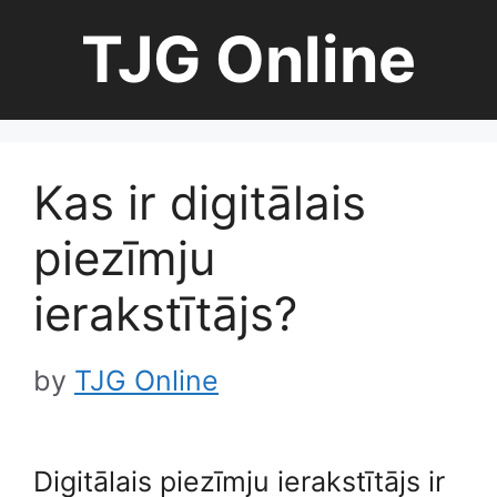
Skip
TJG Online
to
content
Kas ir digitālais
piezīmju
ierakstītājs?
by
TJG Online
Digitālais piezīmju ierakstītājs ir