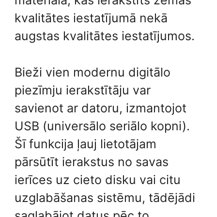
materiāla, kas ierakstīts zemas
kvalitātes iestatījumā nekā
augstas kvalitātes iestatījumos.
Bieži vien modernu digitālo
piezīmju ierakstītāju var
savienot ar datoru, izmantojot
USB (universālo seriālo kopni).
Šī funkcija ļauj lietotājam
pārsūtīt ierakstus no savas
ierīces uz cieto disku vai citu
uzglabāšanas sistēmu, tādējādi
saglabājot datus pēc to