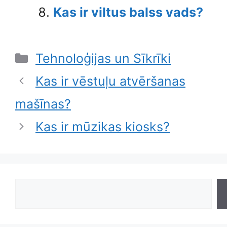
Kas ir viltus balss vads?
Categories
Tehnoloģijas un Sīkrīki
Kas ir vēstuļu atvēršanas
mašīnas?
Kas ir mūzikas kiosks?
Search