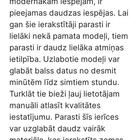
modernākām iespējām, ir
pieejamas daudzas iespējas. Lai
gan šie ierakstītāji parasti ir
lielāki nekā pamata modeļi, tiem
parasti ir daudz lielāka atmiņas
ietilpība. Uzlabotie modeļi var
glabāt balss datus no desmit
minūtēm līdz simtiem stundu.
Turklāt tie bieži ļauj lietotājam
manuāli atlasīt kvalitātes
iestatījumu. Parasti šīs ierīces
var uzglabāt daudz vairāk