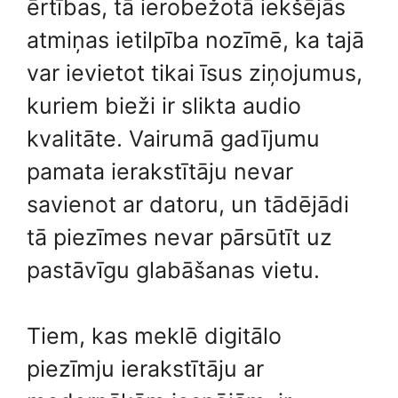
ērtības, tā ierobežotā iekšējās
atmiņas ietilpība nozīmē, ka tajā
var ievietot tikai īsus ziņojumus,
kuriem bieži ir slikta audio
kvalitāte. Vairumā gadījumu
pamata ierakstītāju nevar
savienot ar datoru, un tādējādi
tā piezīmes nevar pārsūtīt uz
pastāvīgu glabāšanas vietu.
Tiem, kas meklē digitālo
piezīmju ierakstītāju ar