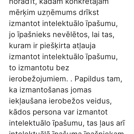
norādīt, kādam konkrētajam
mērķim uzņēmums drīkst
izmantot intelektuālo īpašumu,
jo īpašnieks nevēlētos, lai tas,
kuram ir piešķirta atļauja
izmantot intelektuālo īpašumu,
to izmantotu bez
ierobežojumiem. . Papildus tam,
ka izmantošanas jomas
iekļaušana ierobežos veidus,
kādos persona var izmantot
intelektuālo īpašumu, tas ļaus arī
intelektuālā īpašuma īpašniekam