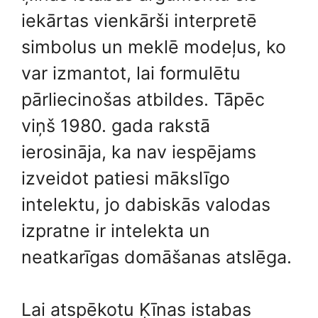
iekārtas vienkārši interpretē
simbolus un meklē modeļus, ko
var izmantot, lai formulētu
pārliecinošas atbildes. Tāpēc
viņš 1980. gada rakstā
ierosināja, ka nav iespējams
izveidot patiesi mākslīgo
intelektu, jo dabiskās valodas
izpratne ir intelekta un
neatkarīgas domāšanas atslēga.
Lai atspēkotu Ķīnas istabas