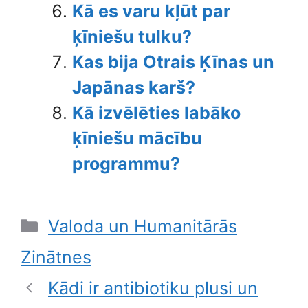
Kā es varu kļūt par
ķīniešu tulku?
Kas bija Otrais Ķīnas un
Japānas karš?
Kā izvēlēties labāko
ķīniešu mācību
programmu?
Categories
Valoda un Humanitārās
Zinātnes
Kādi ir antibiotiku plusi un