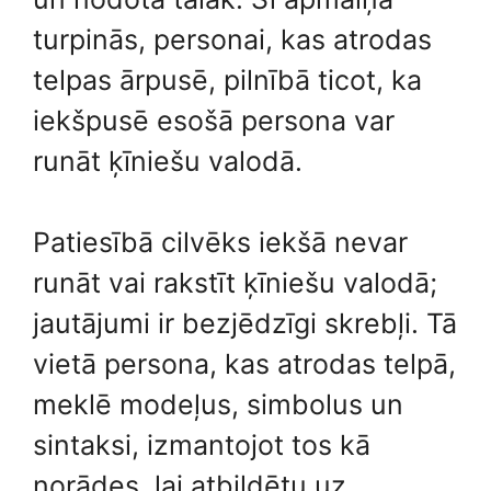
turpinās, personai, kas atrodas
telpas ārpusē, pilnībā ticot, ka
iekšpusē esošā persona var
runāt ķīniešu valodā.
Patiesībā cilvēks iekšā nevar
runāt vai rakstīt ķīniešu valodā;
jautājumi ir bezjēdzīgi skrebļi. Tā
vietā persona, kas atrodas telpā,
meklē modeļus, simbolus un
sintaksi, izmantojot tos kā
norādes, lai atbildētu uz