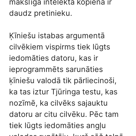
mākslīgā intelekta kopienā ir
daudz pretinieku.
Ķīniešu istabas argumentā
cilvēkiem vispirms tiek lūgts
iedomāties datoru, kas ir
ieprogrammēts sarunāties
ķīniešu valodā tik pārliecinoši,
ka tas iztur Tjūringa testu, kas
nozīmē, ka cilvēks sajauktu
datoru ar citu cilvēku. Pēc tam
tiek lūgts iedomāties angļu