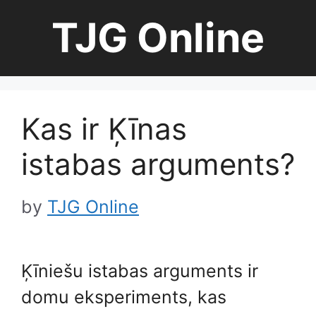
Skip
TJG Online
to
content
Kas ir Ķīnas
istabas arguments?
by
TJG Online
Ķīniešu istabas arguments ir
domu eksperiments, kas