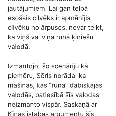
jautājumiem. Lai gan telpā
esošais cilvēks ir apmānījis
cilvēku no ārpuses, nevar teikt,
ka viņš vai viņa runā ķīniešu
valodā.
Izmantojot šo scenāriju kā
piemēru, Sērls norāda, ka
mašīnas, kas “runā” dabiskajās
valodās, patiesībā šīs valodas
neizmanto vispār. Saskaņā ar
Ķīnas istabas argumentu šīs