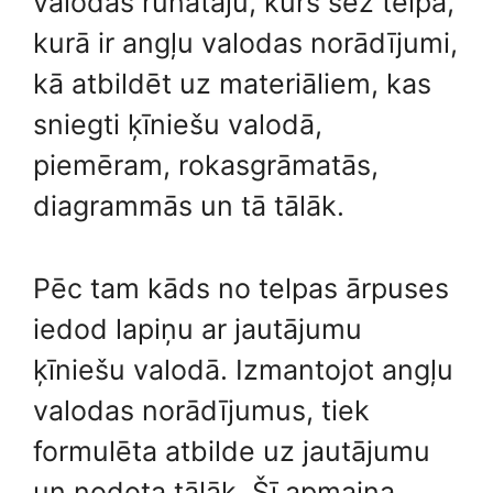
valodas runātāju, kurš sēž telpā,
kurā ir angļu valodas norādījumi,
kā atbildēt uz materiāliem, kas
sniegti ķīniešu valodā,
piemēram, rokasgrāmatās,
diagrammās un tā tālāk.
Pēc tam kāds no telpas ārpuses
iedod lapiņu ar jautājumu
ķīniešu valodā. Izmantojot angļu
valodas norādījumus, tiek
formulēta atbilde uz jautājumu
un nodota tālāk. Šī apmaiņa