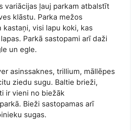
 variācijas ļauj parkam atbalstīt
ves klāstu. Parka mežos
n kastaņi, visi lapu koki, kas
lapas. Parkā sastopami arī daži
le un egle.
er asinssaknes, trillium, māllēpes
itu ziedu sugu. Baltie brieži,
i ir vieni no biežāk
arkā. Bieži sastopamas arī
inieku sugas.