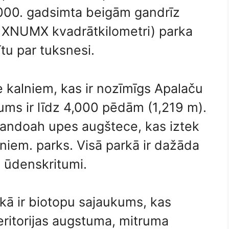
,000. gadsimta beigām gandrīz
XNUMX kvadrātkilometri) parka
ītu par tuksnesi.
e kalniem, kas ir nozīmīgs Apalaču
ums ir līdz 4,000 pēdām (1,219 m).
andoah upes augštece, kas iztek
niem. parks. Visā parkā ir dažāda
n ūdenskritumi.
ā ir biotopu sajaukums, kas
teritorijas augstuma, mitruma