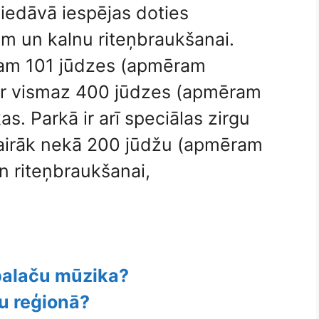
iedāvā iespējas doties
iem un kalnu riteņbraukšanai.
kam 101 jūdzes (apmēram
 ir vismaz 400 jūdzes (apmēram
s. Parkā ir arī speciālas zirgu
airāk nekā 200 jūdžu (apmēram
 riteņbraukšanai,
Apalaču mūzika?
ču reģionā?