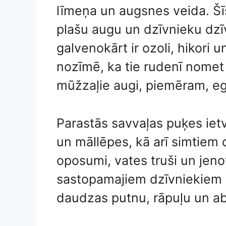
līmeņa un augsnes veida. Šīs
plašu augu un dzīvnieku dzī
galvenokārt ir ozoli, hikori u
nozīmē, ka tie rudenī nomet 
mūžzaļie augi, piemēram, eg
Parastās savvaļas puķes ietv
un māllēpes, kā arī simtiem c
oposumi, vates truši un jenot
sastopamajiem dzīvniekiem p
daudzas putnu, rāpuļu un ab