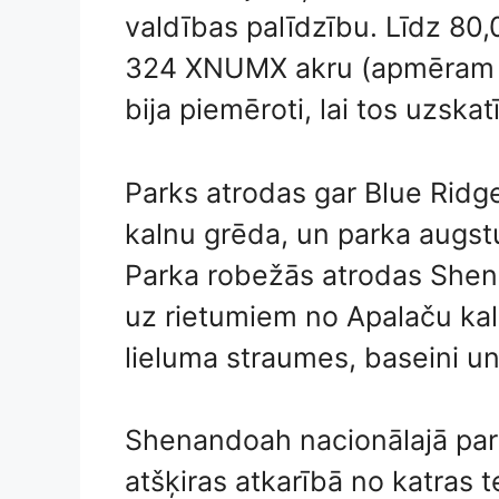
valdības palīdzību. Līdz 80
324 XNUMX akru (apmēram 
bija piemēroti, lai tos uzskat
Parks atrodas gar Blue Ridg
kalnu grēda, un parka augst
Parka robežās atrodas Shen
uz rietumiem no Apalaču kal
lieluma straumes, baseini u
Shenandoah nacionālajā park
atšķiras atkarībā no katras 