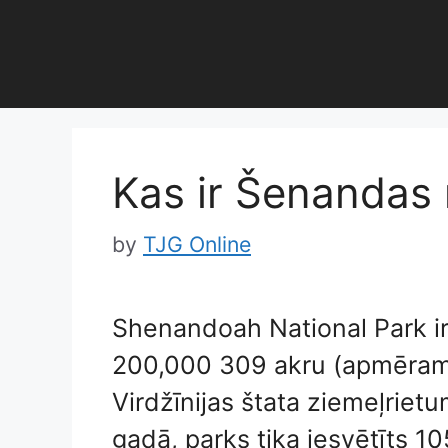
Skip
to
content
Kas ir Šenandas 
by
TJG Online
Shenandoah National Park ir
200,000 309 akru (apmēram 
Virdžīnijas štata ziemeļrietu
gadā, parks tika iesvētīts 10