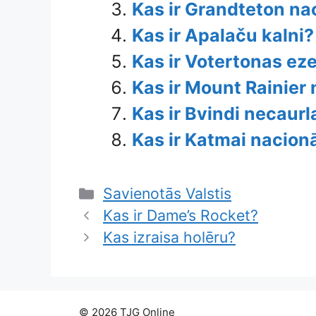
Kas ir Grandteton na
Kas ir Apalaču kalni?
Kas ir Votertonas ez
Kas ir Mount Rainier
Kas ir Bvindi necaurl
Kas ir Katmai nacion
Categories
Savienotās Valstis
Kas ir Dame’s Rocket?
Kas izraisa holēru?
© 2026 TJG Online