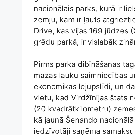
nacionālais parks, kurā ir l
zemju, kam ir ļauts atgriezt
Drive, kas vijas 169 jūdzes
grēdu parkā, ir vislabāk zi
Pirms parka dibināšanas taga
mazas lauku saimniecības un 
ekonomikas lejupslīdi, un da
vietu, kad Virdžīnijas štats
(20 kvadrātkilometru) zemes
kā jaunā Šenando nacionālā p
iedzīvotāji saņēma samaksu p