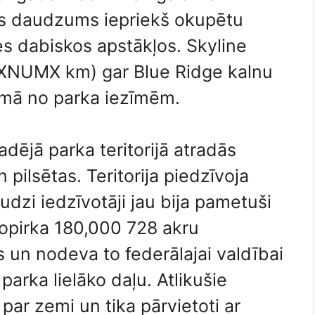
iels daudzums iepriekš okupētu
ies dabiskos apstākļos. Skyline
 (XNUMX km) gar Blue Ridge kalnu
nāmā no parka iezīmēm.
dējā parka teritorijā atradās
pilsētas. Teritorija piedzīvoja
udzi iedzīvotāji jau bija pametuši
 nopirka 180,000 728 akru
 un nodeva to federālajai valdībai
arka lielāko daļu. Atlikušie
ar zemi un tika pārvietoti ar