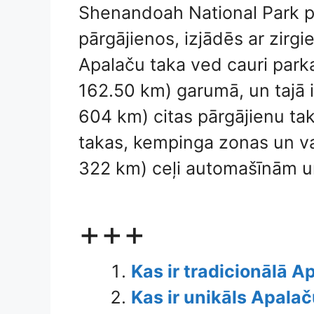
Shenandoah National Park p
pārgājienos, izjādēs ar zirg
Apalaču taka ved cauri par
162.50 km) garumā, un tajā
604 km) citas pārgājienu taka
takas, kempinga zonas un v
322 km) ceļi automašīnām un
+++
Kas ir tradicionālā 
Kas ir unikāls Apala