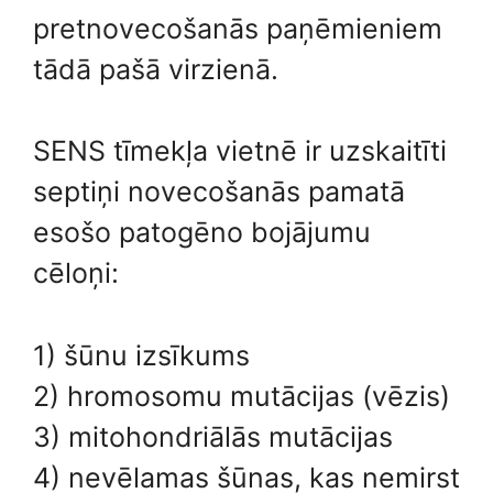
pretnovecošanās paņēmieniem
tādā pašā virzienā.
SENS tīmekļa vietnē ir uzskaitīti
septiņi novecošanās pamatā
esošo patogēno bojājumu
cēloņi:
1) šūnu izsīkums
2) hromosomu mutācijas (vēzis)
3) mitohondriālās mutācijas
4) nevēlamas šūnas, kas nemirst