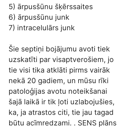
5) ārpusšūnu šķērssaites
6) ārpusšūnu junk
7) intracelulārs junk
Šie septiņi bojājumu avoti tiek
uzskatīti par visaptverošiem, jo ​​
tie visi tika atklāti pirms vairāk
nekā 20 gadiem, un mūsu rīki
patoloģijas avotu noteikšanai
šajā laikā ir tik ļoti uzlabojušies,
ka, ja atrastos citi, tie jau tagad
būtu acīmredzami. . SENS plāns