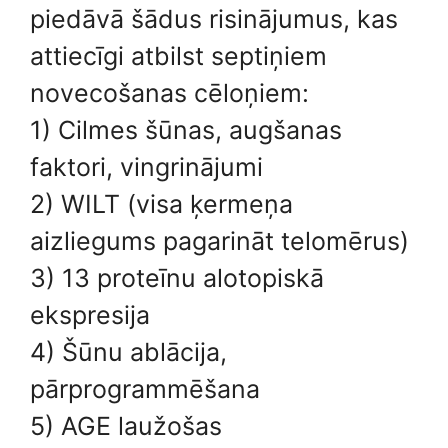
piedāvā šādus risinājumus, kas
attiecīgi atbilst septiņiem
novecošanas cēloņiem:
1) Cilmes šūnas, augšanas
faktori, vingrinājumi
2) WILT (visa ķermeņa
aizliegums pagarināt telomērus)
3) 13 proteīnu alotopiskā
ekspresija
4) Šūnu ablācija,
pārprogrammēšana
5) AGE laužošas