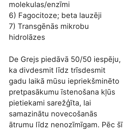
molekulas/enzīmi
6) Fagocitoze; beta lauzēji
7) Transgēnās mikrobu
hidrolāzes
De Grejs piedāvā 50/50 iespēju,
ka divdesmit līdz trīsdesmit
gadu laikā mūsu iepriekšminēto
pretpasākumu īstenošana kļūs
pietiekami sarežģīta, lai
samazinātu novecošanās
ātrumu līdz nenozīmīgam. Pēc šī