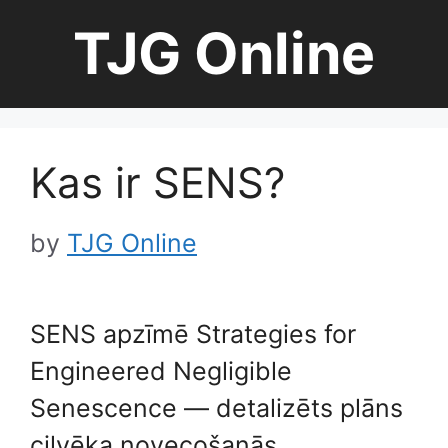
Skip
TJG Online
to
content
Kas ir SENS?
by
TJG Online
SENS apzīmē Strategies for
Engineered Negligible
Senescence — detalizēts plāns
cilvēka novecošanās