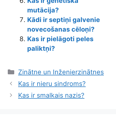
Kas ir ģenētiskā
mutācija?
Kādi ir septiņi galvenie
novecošanas cēloņi?
Kas ir pielāgoti peles
paliktņi?
Categories
Zinātne un Inženierzinātnes
Kas ir nieru sindroms?
Kas ir smalkais nazis?