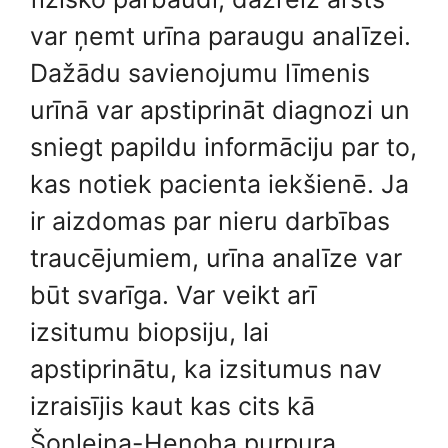
var ņemt urīna paraugu analīzei.
Dažādu savienojumu līmenis
urīnā var apstiprināt diagnozi un
sniegt papildu informāciju par to,
kas notiek pacienta iekšienē. Ja
ir aizdomas par nieru darbības
traucējumiem, urīna analīze var
būt svarīga. Var veikt arī
izsitumu biopsiju, lai
apstiprinātu, ka izsitumus nav
izraisījis kaut kas cits kā
Šonleina-Henoha purpura.