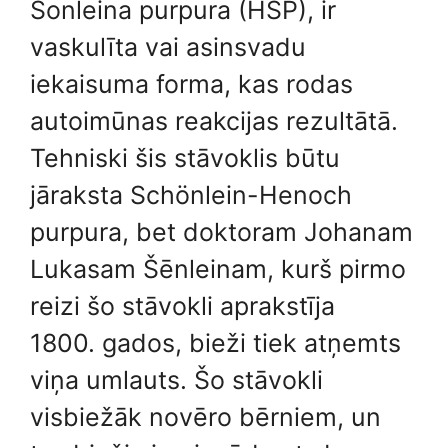
Šonleina purpura (HSP), ir
vaskulīta vai asinsvadu
iekaisuma forma, kas rodas
autoimūnas reakcijas rezultātā.
Tehniski šis stāvoklis būtu
jāraksta Schönlein-Henoch
purpura, bet doktoram Johanam
Lukasam Šēnleinam, kurš pirmo
reizi šo stāvokli aprakstīja
1800. gados, bieži tiek atņemts
viņa umlauts. Šo stāvokli
visbiežāk novēro bērniem, un