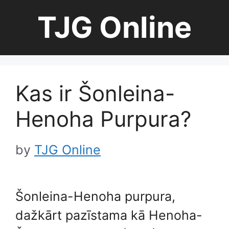
Skip
TJG Online
to
content
Kas ir Šonleina-
Henoha Purpura?
by
TJG Online
Šonleina-Henoha purpura,
dažkārt pazīstama kā Henoha-