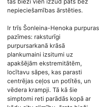
tas bieži vien izzūd pats bez
nepieciešamības ārstēties.
Ir trīs Šonleina-Henoka purpuras
pazīmes: raksturīgi
purpursarkanā krāsā
plankumaini izsitumi uz
apakšējām ekstremitātēm,
locītavu sāpes, kas parasti
centrējas ceļos un potītēs, un
vēdera krampji. Tā kā šie
simptomi reti parādās kopā ar