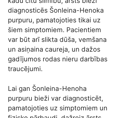
kādu citu slimību, ārsts bieži
diagnosticēs Šonleina-Henoka
purpuru, pamatojoties tikai uz
šiem simptomiem. Pacientiem
var būt arī slikta dūša, vemšana
un asiņaina caureja, un dažos
gadījumos rodas nieru darbības
traucējumi.
Lai gan Šonleina-Henoha
purpuru bieži var diagnosticēt,
pamatojoties uz simptomiem un
fizisko pārbaudi, dažreiz ārsts