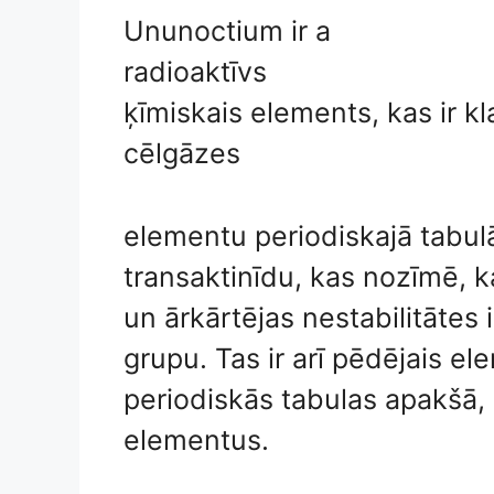
Ununoctium ir a
radioaktīvs
ķīmiskais elements, kas ir kl
cēlgāzes
elementu periodiskajā tabulā
transaktinīdu, kas nozīmē, k
un ārkārtējas nestabilitātes
grupu. Tas ir arī pēdējais el
periodiskās tabulas apakšā, 
elementus.