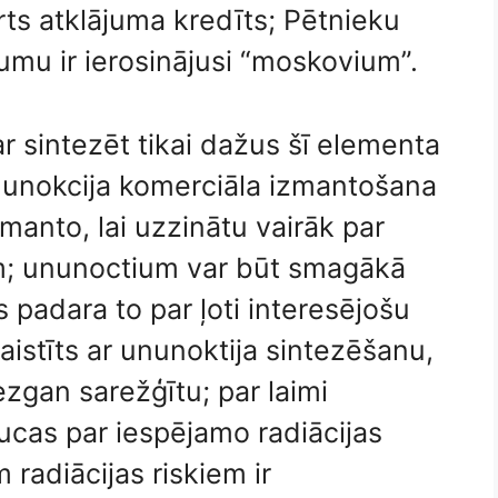
ķirts atklājuma kredīts; Pētnieku
mu ir ierosinājusi “moskovium”.
r sintezēt tikai dažus šī elementa
nunokcija komerciāla izmantošana
zmanto, lai uzzinātu vairāk par
m; ununoctium var būt smagākā
 padara to par ļoti interesējošu
aistīts ar ununoktija sintezēšanu,
ezgan sarežģītu; par laimi
aucas par iespējamo radiācijas
radiācijas riskiem ir