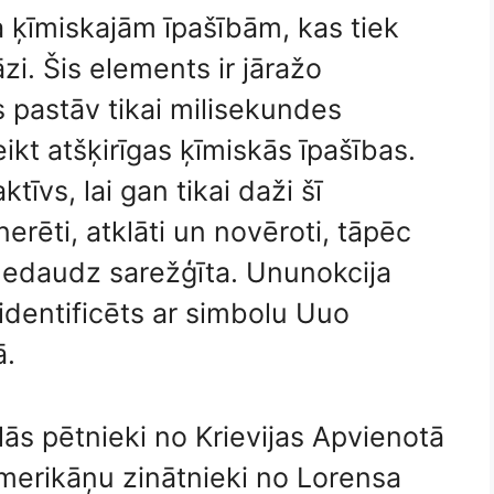
a ķīmiskajām īpašībām, kas tiek
zi. Šis elements ir jāražo
tas pastāv tikai milisekundes
eikt atšķirīgas ķīmiskās īpašības.
ktīvs, lai gan tikai daži šī
erēti, atklāti un novēroti, tāpēc
nedaudz sarežģīta. Ununokcija
r identificēts ar simbolu Uuo
ā.
ās pētnieki no Krievijas Apvienotā
amerikāņu zinātnieki no Lorensa