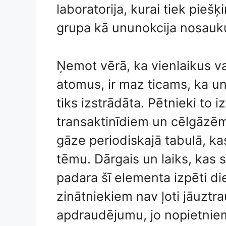
laboratorija, kurai tiek pieš
grupa kā ununokcija nosauku
Ņemot vērā, ka vienlaikus va
atomus, ir maz ticams, ka u
tiks izstrādāta. Pētnieki to i
transaktinīdiem un cēlgāzē
gāze periodiskajā tabulā, kas
tēmu. Dārgais un laiks, kas s
padara šī elementa izpēti di
zinātniekiem nav ļoti jāuztr
apdraudējumu, jo nopietniem 