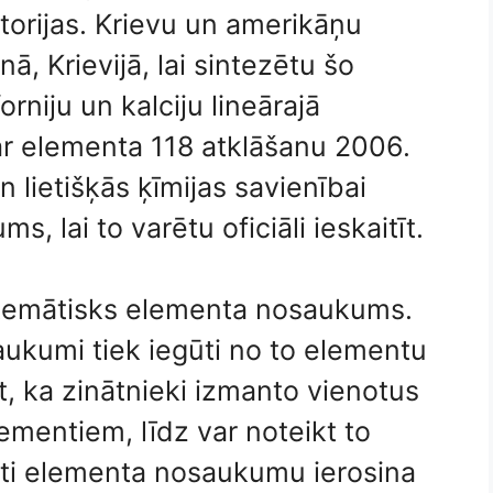
torijas. Krievu un amerikāņu
ā, Krievijā, lai sintezētu šo
rniju un kalciju lineārajā
par elementa 118 atklāšanu 2006.
n lietišķās ķīmijas savienībai
ms, lai to varētu oficiāli ieskaitīt.
stemātisks elementa nosaukums.
ukumi tiek iegūti no to elementu
 ka zinātnieki izmanto vienotus
lementiem, līdz var noteikt to
sti elementa nosaukumu ierosina