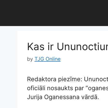
Skip
to
content
Kas ir Ununocti
by
TJG Online
Redaktora piezīme: Ununoct
oficiāli nosaukts par “ogane
Jurija Oganessana vārdā.