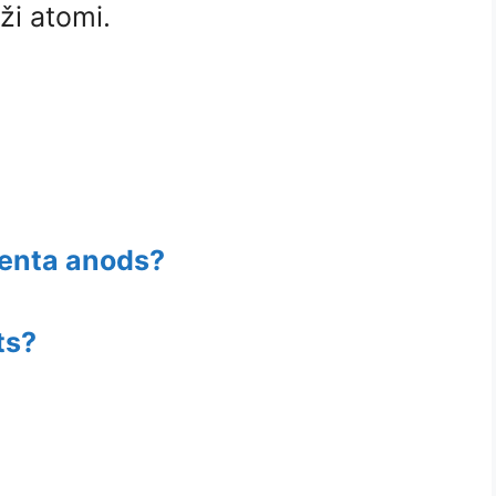
ži atomi.
menta anods?
ts?