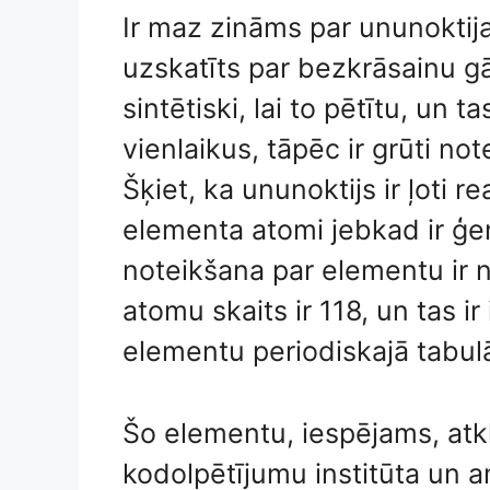
Ir maz zināms par ununoktij
uzskatīts par bezkrāsainu gā
sintētiski, lai to pētītu, un 
vienlaikus, tāpēc ir grūti not
Šķiet, ka ununoktijs ir ļoti rea
elementa atomi jebkad ir ģen
noteikšana par elementu ir 
atomu skaits ir 118, un tas i
elementu periodiskajā tabul
Šo elementu, iespējams, atkl
kodolpētījumu institūta un 