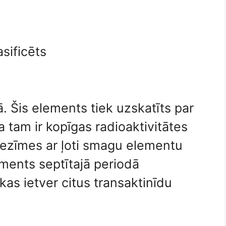
asificēts
. Šis elements tiek uzskatīts par
a tam ir kopīgas radioaktivitātes
 iezīmes ar ļoti smagu elementu
ements septītajā periodā
kas ietver citus transaktinīdu