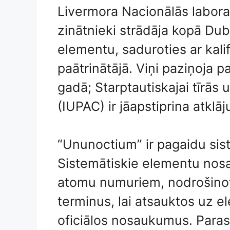
Livermora Nacionālās labora
zinātnieki strādāja kopā Dubn
elementu, saduroties ar kalifo
paātrinātājā. Viņi paziņoja 
gadā; Starptautiskajai tīrās u
(IUPAC) ir jāapstiprina atklāju
“Ununoctium” ir pagaidu si
Sistemātiskie elementu nosa
atomu numuriem, nodrošinot,
terminus, lai atsauktos uz e
oficiālos nosaukumus. Para