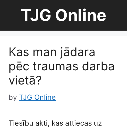
Skip
TJG Online
to
content
Kas man jādara
pēc traumas darba
vietā?
by
TJG Online
Tiesību akti, kas attiecas uz