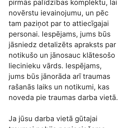
pirmās palīdzības komplektu, lai
novērstu ievainojumu, un pēc
tam paziņot par to attiecīgajai
personai. Iespējams, jums būs
jāsniedz detalizēts apraksts par
notikušo un jānosauc klātesošo
liecinieku vārds. Iespējams,
jums būs jānorāda arī traumas
rašanās laiks un notikumi, kas
noveda pie traumas darba vietā.
Ja jūsu darba vietā gūtajai