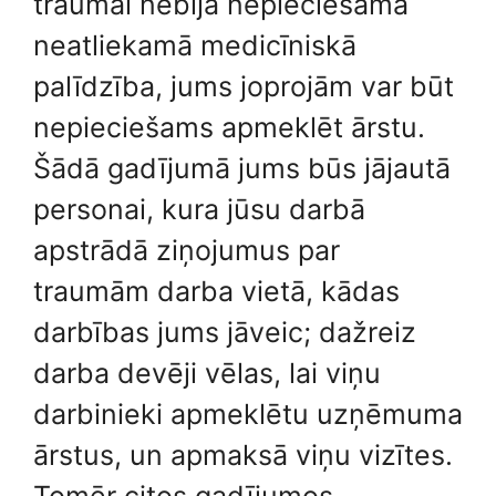
traumai nebija nepieciešama
neatliekamā medicīniskā
palīdzība, jums joprojām var būt
nepieciešams apmeklēt ārstu.
Šādā gadījumā jums būs jājautā
personai, kura jūsu darbā
apstrādā ziņojumus par
traumām darba vietā, kādas
darbības jums jāveic; dažreiz
darba devēji vēlas, lai viņu
darbinieki apmeklētu uzņēmuma
ārstus, un apmaksā viņu vizītes.