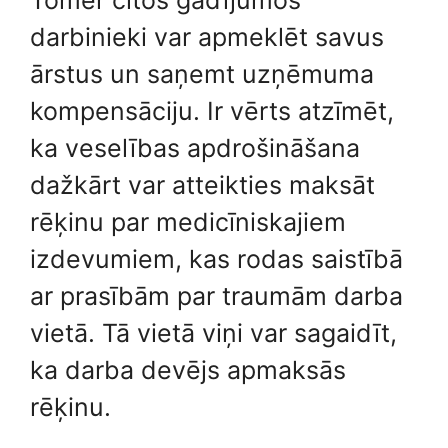
Tomēr citos gadījumos
darbinieki var apmeklēt savus
ārstus un saņemt uzņēmuma
kompensāciju. Ir vērts atzīmēt,
ka veselības apdrošināšana
dažkārt var atteikties maksāt
rēķinu par medicīniskajiem
izdevumiem, kas rodas saistībā
ar prasībām par traumām darba
vietā. Tā vietā viņi var sagaidīt,
ka darba devējs apmaksās
rēķinu.