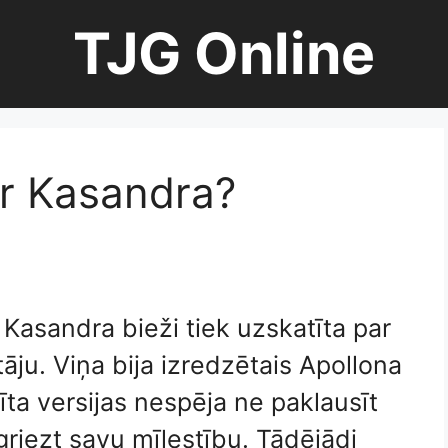
TJG Online
ir Kasandra?
 Kasandra bieži tiek uzskatīta par
tāju. Viņa bija izredzētais Apollona
īta versijas nespēja ne paklausīt
griezt savu mīlestību. Tādējādi