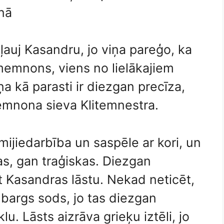
nā
ļauj Kasandru, jo viņa pareģo, ka
amemnons, viens no lielākajiem
a kā parasti ir diezgan precīza,
mnona sieva Klitemnestra.
mijiedarbība un saspēle ar kori, un
as, gan traģiskas. Diezgan
ot Kasandras lāstu. Nekad neticēt,
n bargs sods, jo tas diezgan
lu. Lāsts aizrāva grieķu iztēli, jo