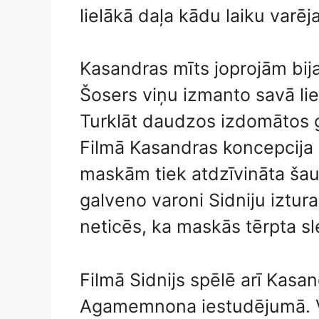
lielākā daļa kādu laiku varēj
Kasandras mīts joprojām bija
Šosers viņu izmanto savā lie
Turklāt daudzos izdomātos g
Filmā Kasandras koncepcija u
maskām tiek atdzīvināta šau
galveno varoni Sidniju iztur
neticēs, ka maskās tērpta sl
Filmā Sidnijs spēlē arī Kasa
Agamemnona iestudējumā. Viņ