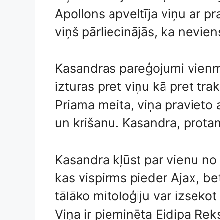
Apollons apveltīja viņu ar pr
viņš pārliecinājās, ka nevie
Kasandras pareģojumi vienmēr
izturas pret viņu kā pret tra
Priama meita, viņa pravieto 
un krišanu. Kasandra, protam
Kasandra kļūst par vienu no
kas vispirms pieder Ajax, 
tālāko mitoloģiju var izseko
Viņa ir pieminēta Eidipa Rek