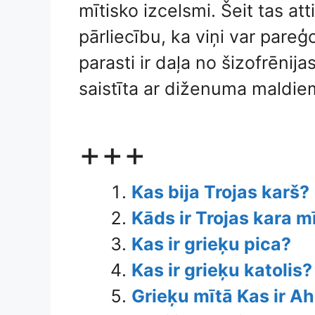
mītisko izcelsmi. Šeit tas at
pārliecību, ka viņi var pareģ
parasti ir daļa no šizofrēnij
saistīta ar diženuma maldie
+++
Kas bija Trojas karš?
Kāds ir Trojas kara m
Kas ir grieķu pica?
Kas ir grieķu katolis?
Grieķu mītā Kas ir Ahi