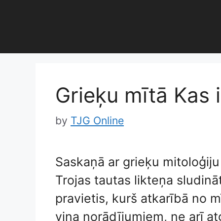
Skip
to
content
Grieķu mītā Kas 
by
TJG Online
Saskaņā ar grieķu mitoloģiju
Trojas tautas likteņa sludinā
pravietis, kurš atkarībā no m
viņa norādījumiem, ne arī at