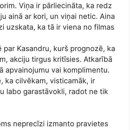
im. Viņa ir pārliecināta, ka redz
 ainā ar kori, un viņai netic. Aina
i uzskata, ka tā ir viena no filmas
vē par Kasandru, kurš prognozē, ka
m, akciju tirgus kritīsies. Atkarībā
 kā apvainojumu vai komplimentu.
, ka cilvēkam, visticamāk, ir
tu labo garastāvokli, radot ne tik
oms neprecīzi izmanto pravietes