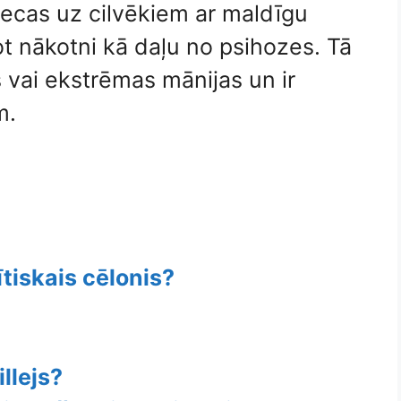
tiecas uz cilvēkiem ar maldīgu
ot nākotni kā daļu no psihozes. Tā
as vai ekstrēmas mānijas un ir
m.
ītiskais cēlonis?
llejs?