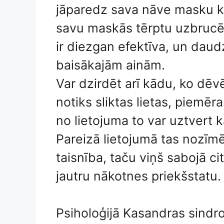
jāparedz sava nāve masku kor
savu maskās tērptu uzbrucēju
ir diezgan efektīva, un daudz
baisākajām ainām.
Var dzirdēt arī kādu, ko dē
notiks sliktas lietas, piemēra
no lietojuma to var uztvert
Pareizā lietojumā tas nozīmē
taisnība, taču viņš sabojā ci
jautru nākotnes priekšstatu.
Psiholoģijā Kasandras sindr