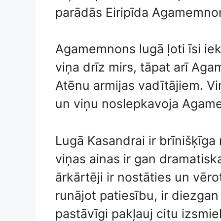
parādās Eiripīda Agamemno
Agamemnons lugā ļoti īsi iek
viņa drīz mirs, tāpat arī Ag
Atēnu armijas vadītājiem. Viņ
un viņu noslepkavoja Agame
Lugā Kasandrai ir brīnišķīga 
viņas ainas ir gan dramatisk
ārkārtēji ir nostāties un vēr
runājot patiesību, ir diezga
pastāvīgi pakļauj citu izsmiek