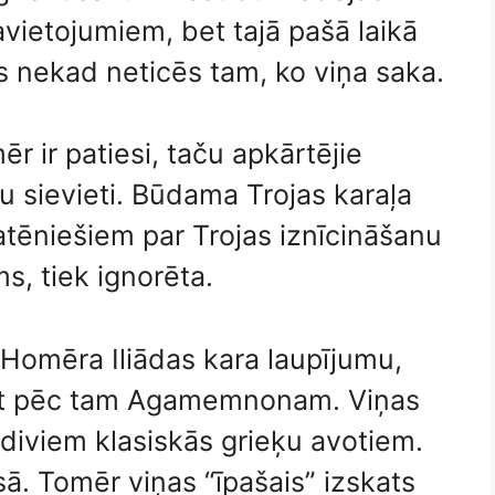
avietojumiem, bet tajā pašā laikā
ns nekad neticēs tam, ko viņa saka.
 ir patiesi, taču apkārtējie
ku sievieti. Būdama Trojas karaļa
atēniešiem par Trojas iznīcināšanu
s, tiek ignorēta.
 Homēra Iliādas kara laupījumu,
bet pēc tam Agamemnonam. Viņas
t diviem klasiskās grieķu avotiem.
sā. Tomēr viņas “īpašais” izskats