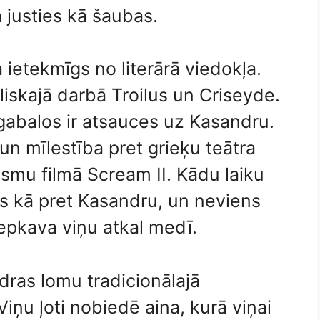
a justies kā šaubas.
 ietekmīgs no literārā viedokļa.
liskajā darbā Troilus un Criseyde.
abalos ir atsauces uz Kasandru.
n mīlestība pret grieķu teātra
smu filmā Scream II. Kādu laiku
as kā pret Kasandru, un neviens
epkava viņu atkal medī.
ndras lomu tradicionālajā
u ļoti nobiedē aina, kurā viņai