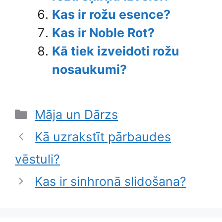
Kas ir rožu esence?
Kas ir Noble Rot?
Kā tiek izveidoti rožu
nosaukumi?
Categories
Māja un Dārzs
Kā uzrakstīt pārbaudes
vēstuli?
Kas ir sinhronā slidošana?