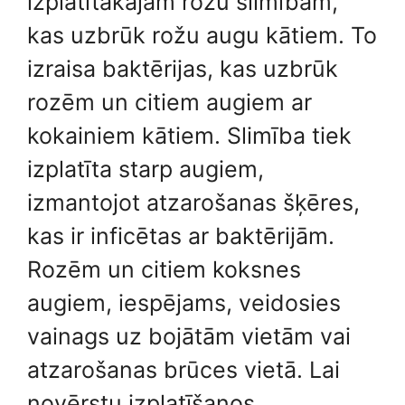
izplatītākajām rožu slimībām,
kas uzbrūk rožu augu kātiem. To
izraisa baktērijas, kas uzbrūk
rozēm un citiem augiem ar
kokainiem kātiem. Slimība tiek
izplatīta starp augiem,
izmantojot atzarošanas šķēres,
kas ir inficētas ar baktērijām.
Rozēm un citiem koksnes
augiem, iespējams, veidosies
vainags uz bojātām vietām vai
atzarošanas brūces vietā. Lai
novērstu izplatīšanos,