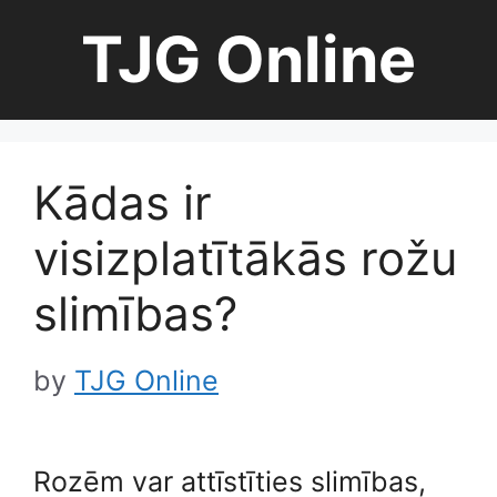
Skip
TJG Online
to
content
Kādas ir
visizplatītākās rožu
slimības?
by
TJG Online
Rozēm var attīstīties slimības,