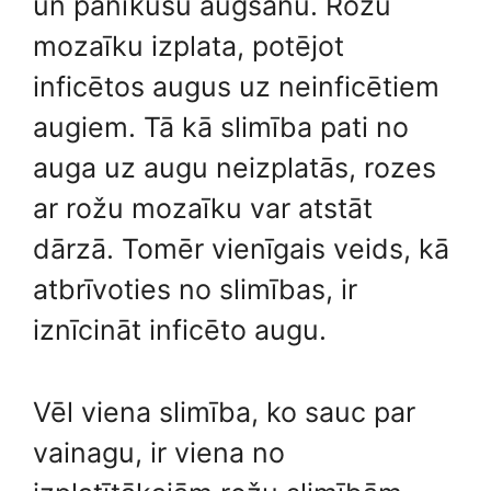
un panīkušu augšanu. Rožu
mozaīku izplata, potējot
inficētos augus uz neinficētiem
augiem. Tā kā slimība pati no
auga uz augu neizplatās, rozes
ar rožu mozaīku var atstāt
dārzā. Tomēr vienīgais veids, kā
atbrīvoties no slimības, ir
iznīcināt inficēto augu.
Vēl viena slimība, ko sauc par
vainagu, ir viena no