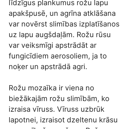
līdzīgus plankumus rožu lapu
apakšpusē, un agrīna atklāšana
var novērst slimības izplatīšanos
uz lapu augšdaļām. Rožu rūsu
var veiksmīgi apstrādāt ar
fungicīdiem aerosoliem, ja to
noķer un apstrādā agri.
Rožu mozaīka ir viena no
biežākajām rožu slimībām, ko
izraisa vīruss. Vīruss uzbrūk
lapotnei, izraisot dzeltenu krāsu