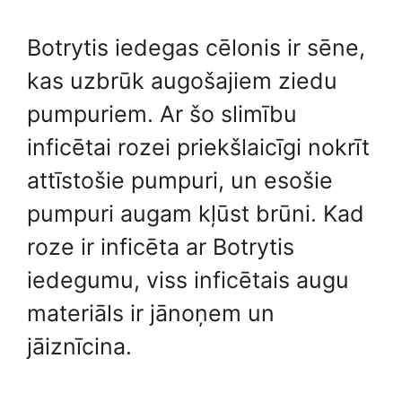
Botrytis iedegas cēlonis ir sēne,
kas uzbrūk augošajiem ziedu
pumpuriem. Ar šo slimību
inficētai rozei priekšlaicīgi nokrīt
attīstošie pumpuri, un esošie
pumpuri augam kļūst brūni. Kad
roze ir inficēta ar Botrytis
iedegumu, viss inficētais augu
materiāls ir jānoņem un
jāiznīcina.