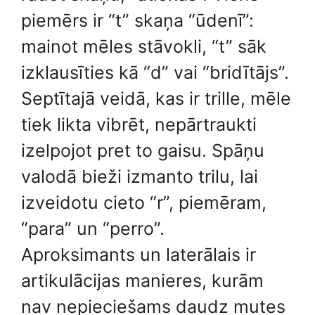
piemērs ir “t” skaņa “ūdenī”:
mainot mēles stāvokli, “t” sāk
izklausīties kā “d” vai “bridītājs”.
Septītajā veidā, kas ir trille, mēle
tiek likta vibrēt, nepārtraukti
izelpojot pret to gaisu. Spāņu
valodā bieži izmanto trilu, lai
izveidotu cieto “r”, piemēram,
“para” un “perro”.
Aproksimants un laterālais ir
artikulācijas manieres, kurām
nav nepieciešams daudz mutes