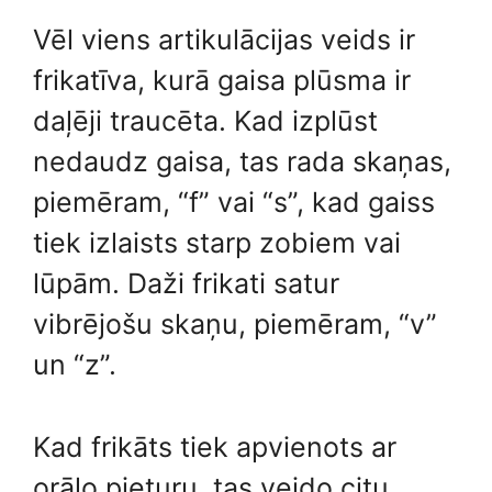
Vēl viens artikulācijas veids ir
frikatīva, kurā gaisa plūsma ir
daļēji traucēta. Kad izplūst
nedaudz gaisa, tas rada skaņas,
piemēram, “f” vai “s”, kad gaiss
tiek izlaists starp zobiem vai
lūpām. Daži frikati satur
vibrējošu skaņu, piemēram, “v”
un “z”.
Kad frikāts tiek apvienots ar
orālo pieturu, tas veido citu