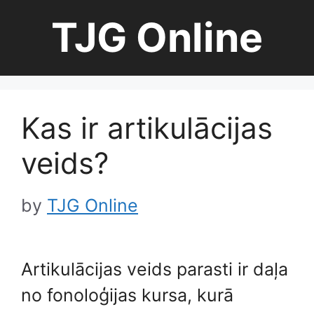
Skip
TJG Online
to
content
Kas ir artikulācijas
veids?
by
TJG Online
Artikulācijas veids parasti ir daļa
no fonoloģijas kursa, kurā