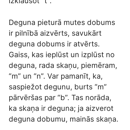
izklausot “t”.
Deguna pieturā mutes dobums
ir pilnībā aizvērts, savukārt
deguna dobums ir atvērts.
Gaiss, kas ieplūst un izplūst no
deguna, rada skaņu, piemēram,
“m” un “n”. Var pamanīt, ka,
saspiežot degunu, burts “m”
pārvēršas par “b”. Tas norāda,
ka skaņa ir deguna; ja aizverot
deguna dobumu, mainās skaņa.