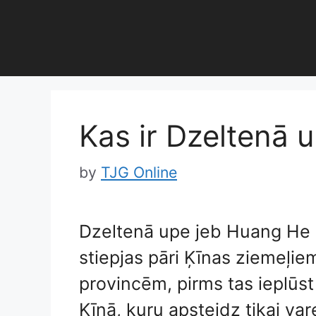
Skip
to
content
Kas ir Dzeltenā 
by
TJG Online
Dzeltenā upe jeb Huang He ir
stiepjas pāri Ķīnas ziemeļie
provincēm, pirms tas ieplūst 
Ķīnā, kuru apsteidz tikai var