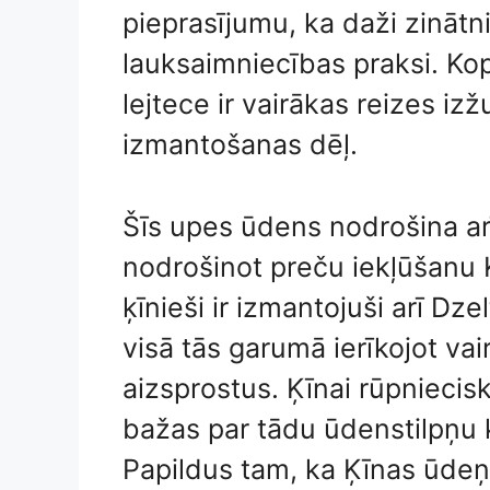
pieprasījumu, ka daži zinātn
lauksaimniecības praksi. K
lejtece ir vairākas reizes i
izmantošanas dēļ.
Šīs upes ūdens nodrošina ar
nodrošinot preču iekļūšanu 
ķīnieši ir izmantojuši arī Dz
visā tās garumā ierīkojot vai
aizsprostus. Ķīnai rūpnieciski
bažas par tādu ūdenstilpņu 
Papildus tam, ka Ķīnas ūdeņi 