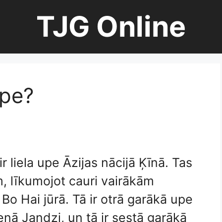
TJG Online
upe?
 liela upe Āzijas nācijā Ķīnā. Tas
m, līkumojot cauri vairākām
Bo Hai jūrā. Tā ir otrā garākā upe
enā Jandzi, un tā ir sestā garākā