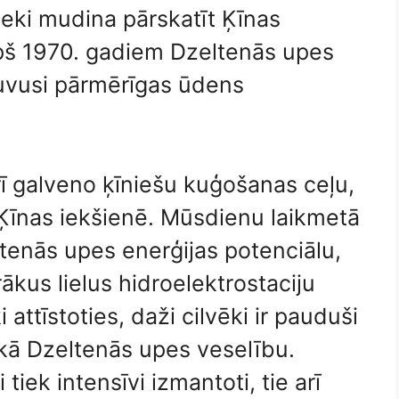
ieki mudina pārskatīt Ķīnas
opš 1970. gadiem Dzeltenās upes
zžuvusi pārmērīgas ūdens
ī galveno ķīniešu kuģošanas ceļu,
Ķīnas iekšienē. Mūsdienu laikmetā
eltenās upes enerģijas potenciālu,
rākus lielus hidroelektrostaciju
 attīstoties, daži cilvēki ir pauduši
kā Dzeltenās upes veselību.
tiek intensīvi izmantoti, tie arī