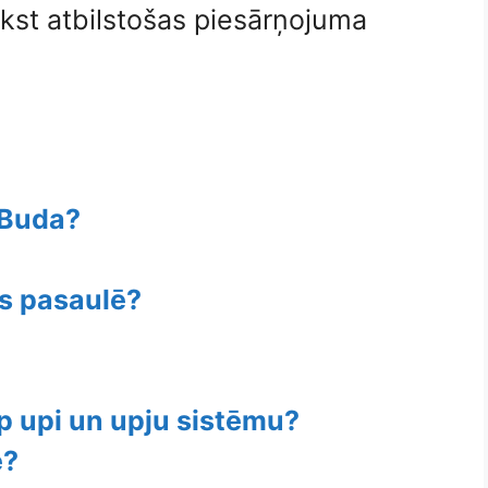
ūkst atbilstošas ​​piesārņojuma
 Buda?
s pasaulē?
rp upi un upju sistēmu?
e?