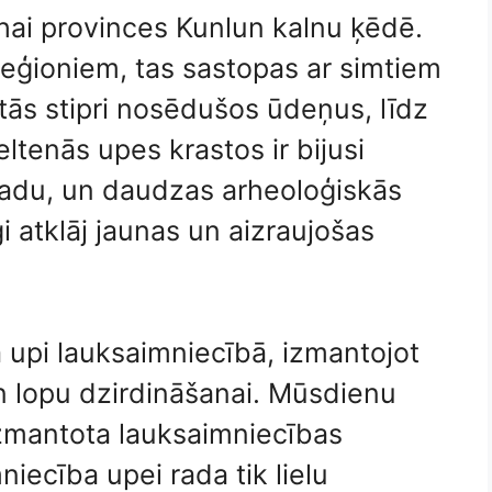
hai provinces Kunlun kalnu ķēdē.
eģioniem, tas sastopas ar simtiem
tās stipri nosēdušos ūdeņus, līdz
ltenās upes krastos ir bijusi
 gadu, un daudzas arheoloģiskās
 atklāj jaunas un aizraujošas
a upi lauksaimniecībā, izmantojot
 lopu dzirdināšanai. Mūsdienu
izmantota lauksaimniecības
iecība upei rada tik lielu