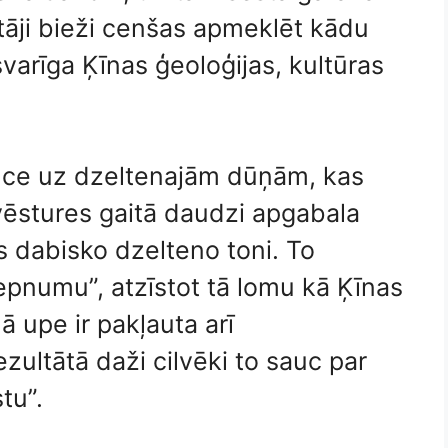
āji bieži cenšas apmeklēt kādu
svarīga Ķīnas ģeoloģijas, kultūras
uce uz dzeltenajām dūņām, kas
vēstures gaitā daudzi apgabala
es dabisko dzelteno toni. To
lepnumu”, atzīstot tā lomu kā Ķīnas
ā upe ir pakļauta arī
zultātā daži cilvēki to sauc par
tu”.