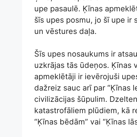
upe pasaulē. Ķīnas apmeklēt
šīs upes posmu, jo šī upe ir 
un vēstures daļa.
Šīs upes nosaukums ir atsa
uzkrājas tās ūdeņos. Ķīnas 
apmeklētāji ir ievērojuši up
dažreiz sauc arī par “Ķīnas 
civilizācijas šūpulim. Dzelten
katastrofāliem plūdiem, kā re
“Ķīnas bēdām” vai “Ķīnas lās