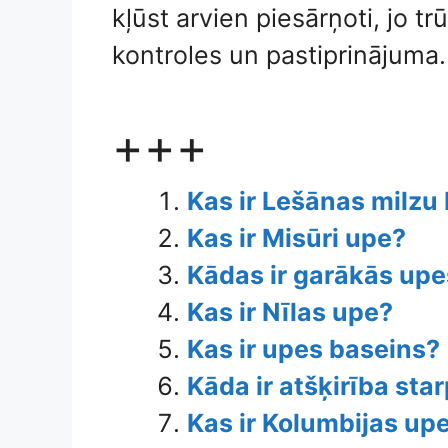
kļūst arvien piesārņoti, jo tr
kontroles un pastiprinājuma.
+++
Kas ir Lešānas milzu
Kas ir Misūri upe?
Kādas ir garākās upe
Kas ir Nīlas upe?
Kas ir upes baseins?
Kāda ir atšķirība sta
Kas ir Kolumbijas up