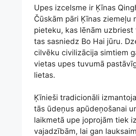
Upes izcelsme ir Ķīnas Qing
Čūskām pāri Ķīnas ziemeļu r
pieteku, kas lēnām uzbriest 
tas sasniedz Bo Hai jūru. Dze
cilvēku civilizācija simtiem
vietas upes tuvumā pastāvīgi
lietas.
Ķīnieši tradicionāli izmantoj
tās ūdeņus apūdeņošanai un
laikmetā upe joprojām tiek 
vajadzībām, lai gan lauksaimn