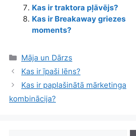
Kas ir traktora pļāvējs?
Kas ir Breakaway griezes
moments?
Categories
Māja un Dārzs
Kas ir īpaši lēns?
Kas ir paplašinātā mārketinga
kombinācija?
Search