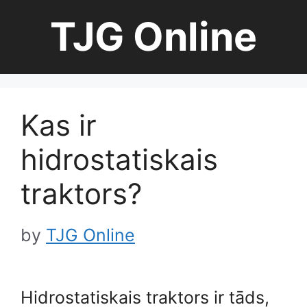
Skip
TJG Online
to
content
Kas ir
hidrostatiskais
traktors?
by
TJG Online
Hidrostatiskais traktors ir tāds,