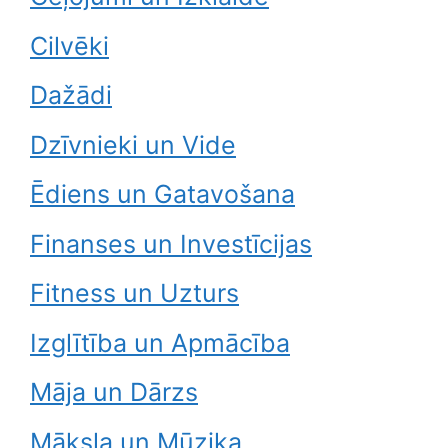
Cilvēki
Dažādi
Dzīvnieki un Vide
Ēdiens un Gatavošana
Finanses un Investīcijas
Fitness un Uzturs
Izglītība un Apmācība
Māja un Dārzs
Māksla un Mūzika