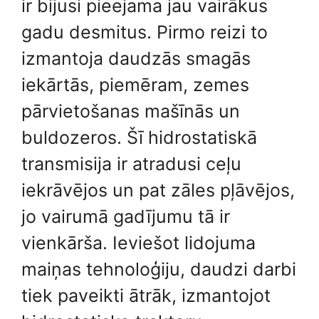
ir bijusi pieejama jau vairākus
gadu desmitus. Pirmo reizi to
izmantoja daudzās smagās
iekārtās, piemēram, zemes
pārvietošanas mašīnās un
buldozeros. Šī hidrostatiskā
transmisija ir atradusi ceļu
iekrāvējos un pat zāles pļāvējos,
jo vairumā gadījumu tā ir
vienkārša. Ieviešot lidojuma
maiņas tehnoloģiju, daudzi darbi
tiek paveikti ātrāk, izmantojot