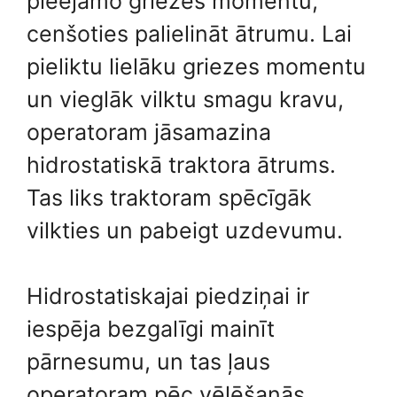
pieejamo griezes momentu,
cenšoties palielināt ātrumu. Lai
pieliktu lielāku griezes momentu
un vieglāk vilktu smagu kravu,
operatoram jāsamazina
hidrostatiskā traktora ātrums.
Tas liks traktoram spēcīgāk
vilkties un pabeigt uzdevumu.
Hidrostatiskajai piedziņai ir
iespēja bezgalīgi mainīt
pārnesumu, un tas ļaus
operatoram pēc vēlēšanās