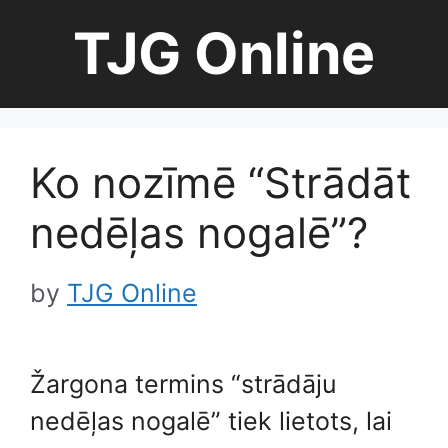
Skip
TJG Online
to
content
Ko nozīmē “Strādāt
nedēļas nogalē”?
by
TJG Online
Žargona termins “strādāju
nedēļas nogalē” tiek lietots, lai