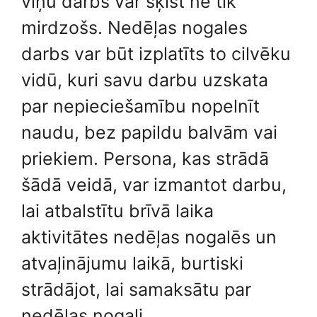
viņu darbs var šķist ne tik
mirdzošs. Nedēļas nogales
darbs var būt izplatīts to cilvēku
vidū, kuri savu darbu uzskata
par nepieciešamību nopelnīt
naudu, bez papildu balvām vai
priekiem. Persona, kas strādā
šādā veidā, var izmantot darbu,
lai atbalstītu brīvā laika
aktivitātes nedēļas nogalēs un
atvaļinājumu laikā, burtiski
strādājot, lai samaksātu par
nedēļas nogali.