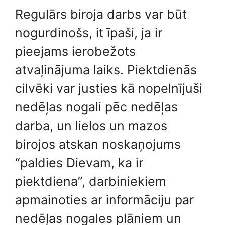
Regulārs biroja darbs var būt
nogurdinošs, it īpaši, ja ir
pieejams ierobežots
atvaļinājuma laiks. Piektdienās
cilvēki var justies kā nopelnījuši
nedēļas nogali pēc nedēļas
darba, un lielos un mazos
birojos atskan noskaņojums
“paldies Dievam, ka ir
piektdiena”, darbiniekiem
apmainoties ar informāciju par
nedēļas nogales plāniem un