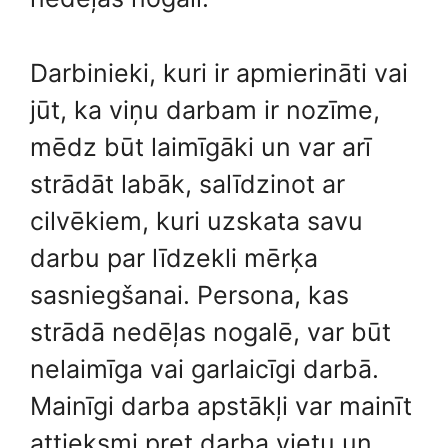
Darbinieki, kuri ir apmierināti vai
jūt, ka viņu darbam ir nozīme,
mēdz būt laimīgāki un var arī
strādāt labāk, salīdzinot ar
cilvēkiem, kuri uzskata savu
darbu par līdzekli mērķa
sasniegšanai. Persona, kas
strādā nedēļas nogalē, var būt
nelaimīga vai garlaicīgi darbā.
Mainīgi darba apstākļi var mainīt
attieksmi pret darba vietu un