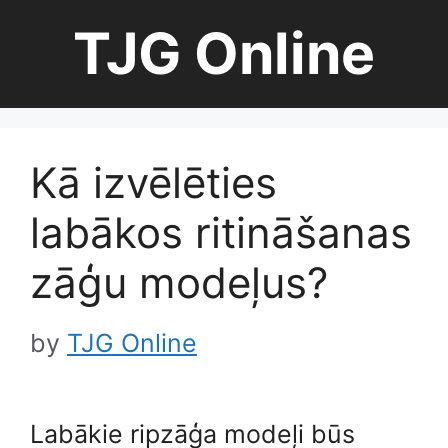
Skip
TJG Online
to
content
Kā izvēlēties
labākos ritināšanas
zāģu modeļus?
by
TJG Online
Labākie ripzāģa modeļi būs