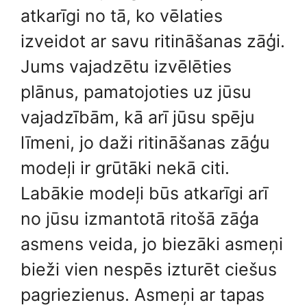
atkarīgi no tā, ko vēlaties
izveidot ar savu ritināšanas zāģi.
Jums vajadzētu izvēlēties
plānus, pamatojoties uz jūsu
vajadzībām, kā arī jūsu spēju
līmeni, jo daži ritināšanas zāģu
modeļi ir grūtāki nekā citi.
Labākie modeļi būs atkarīgi arī
no jūsu izmantotā ritošā zāģa
asmens veida, jo biezāki asmeņi
bieži vien nespēs izturēt ciešus
pagriezienus. Asmeņi ar tapas