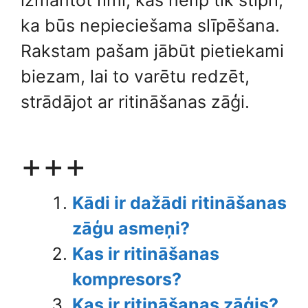
izmantot līmi, kas nelīp tik stipri,
ka būs nepieciešama slīpēšana.
Rakstam pašam jābūt pietiekami
biezam, lai to varētu redzēt,
strādājot ar ritināšanas zāģi.
+++
Kādi ir dažādi ritināšanas
zāģu asmeņi?
Kas ir ritināšanas
kompresors?
Kas ir ritināšanas zāģis?