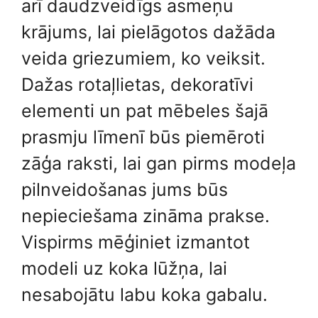
arī daudzveidīgs asmeņu
krājums, lai pielāgotos dažāda
veida griezumiem, ko veiksit.
Dažas rotaļlietas, dekoratīvi
elementi un pat mēbeles šajā
prasmju līmenī būs piemēroti
zāģa raksti, lai gan pirms modeļa
pilnveidošanas jums būs
nepieciešama zināma prakse.
Vispirms mēģiniet izmantot
modeli uz koka lūžņa, lai
nesabojātu labu koka gabalu.