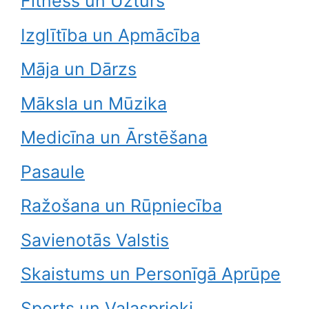
Fitness un Uzturs
Izglītība un Apmācība
Māja un Dārzs
Māksla un Mūzika
Medicīna un Ārstēšana
Pasaule
Ražošana un Rūpniecība
Savienotās Valstis
Skaistums un Personīgā Aprūpe
Sports un Vaļasprieki