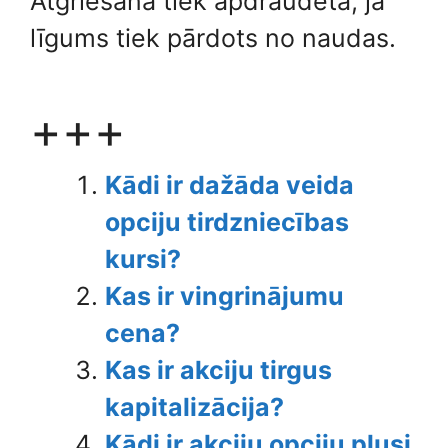
Atgriešana tiek apdraudēta, ja
līgums tiek pārdots no naudas.
+++
Kādi ir dažāda veida
opciju tirdzniecības
kursi?
Kas ir vingrinājumu
cena?
Kas ir akciju tirgus
kapitalizācija?
Kādi ir akciju opciju plusi