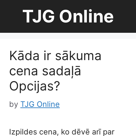
Skip
TJG Online
to
content
Kāda ir sākuma
cena sadaļā
Opcijas?
by
TJG Online
Izpildes cena, ko dēvē arī par