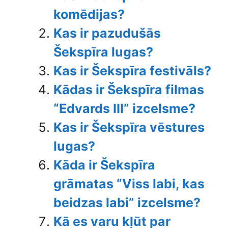
komēdijas?
Kas ir pazudušās
Šekspīra lugas?
Kas ir Šekspīra festivāls?
Kādas ir Šekspīra filmas
“Edvards III” izcelsme?
Kas ir Šekspīra vēstures
lugas?
Kāda ir Šekspīra
grāmatas “Viss labi, kas
beidzas labi” izcelsme?
Kā es varu kļūt par