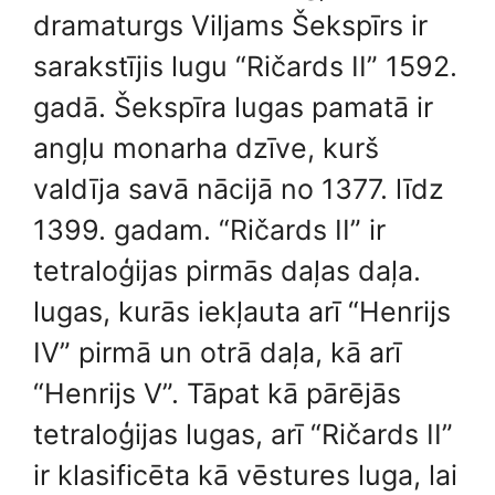
dramaturgs Viljams Šekspīrs ir
sarakstījis lugu “Ričards II” 1592.
gadā. Šekspīra lugas pamatā ir
angļu monarha dzīve, kurš
valdīja savā nācijā no 1377. līdz
1399. gadam. “Ričards II” ir
tetraloģijas pirmās daļas daļa.
lugas, kurās iekļauta arī “Henrijs
IV” pirmā un otrā daļa, kā arī
“Henrijs V”. Tāpat kā pārējās
tetraloģijas lugas, arī “Ričards II”
ir klasificēta kā vēstures luga, lai