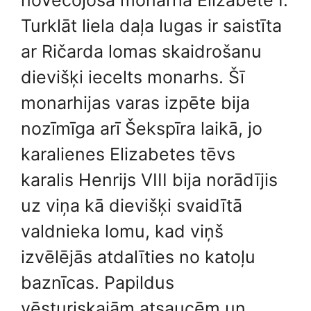
novecojošā monarha Elizabete I.
Turklāt liela daļa lugas ir saistīta
ar Ričarda lomas skaidrošanu
dievišķi iecelts monarhs. Šī
monarhijas varas izpēte bija
nozīmīga arī Šekspīra laikā, jo
karalienes Elizabetes tēvs
karalis Henrijs VIII bija norādījis
uz viņa kā dievišķi svaidītā
valdnieka lomu, kad viņš
izvēlējās atdalīties no katoļu
baznīcas. Papildus
vēsturiskajām atsaucēm un