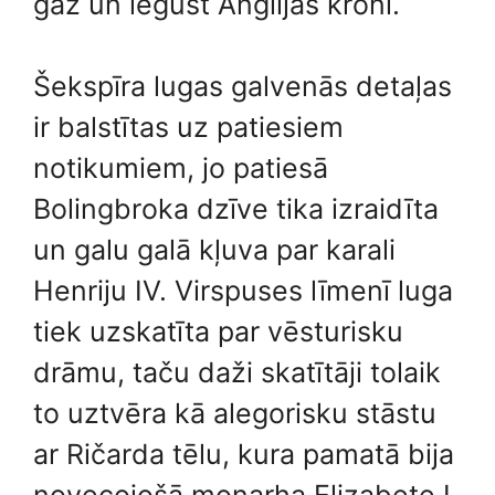
gāž un iegūst Anglijas kroni.
Šekspīra lugas galvenās detaļas
ir balstītas uz patiesiem
notikumiem, jo ​​patiesā
Bolingbroka dzīve tika izraidīta
un galu galā kļuva par karali
Henriju IV. Virspuses līmenī luga
tiek uzskatīta par vēsturisku
drāmu, taču daži skatītāji tolaik
to uztvēra kā alegorisku stāstu
ar Ričarda tēlu, kura pamatā bija