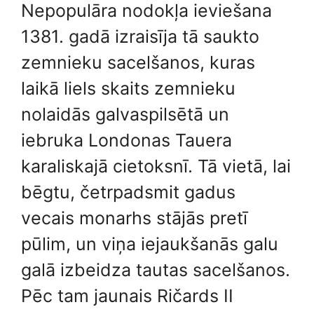
Nepopulāra nodokļa ieviešana
1381. gadā izraisīja tā saukto
zemnieku sacelšanos, kuras
laikā liels skaits zemnieku
nolaidās galvaspilsētā un
iebruka Londonas Tauera
karaliskajā cietoksnī. Tā vietā, lai
bēgtu, četrpadsmit gadus
vecais monarhs stājās pretī
pūlim, un viņa iejaukšanās galu
galā izbeidza tautas sacelšanos.
Pēc tam jaunais Ričards II