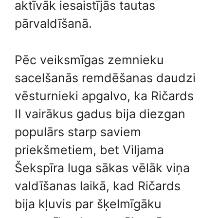
aktīvāk iesaistījās tautas
pārvaldīšanā.
Pēc veiksmīgas zemnieku
sacelšanās remdēšanas daudzi
vēsturnieki apgalvo, ka Ričards
II vairākus gadus bija diezgan
populārs starp saviem
priekšmetiem, bet Viljama
Šekspīra luga sākas vēlāk viņa
valdīšanas laikā, kad Ričards
bija kļuvis par šķelmīgāku