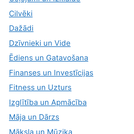
Cilvēki
Dažādi
Dzīvnieki un Vide
Ēdiens un Gatavošana
Finanses un Investīcijas
Fitness un Uzturs
Izglītība un Apmācība
Māja un Dārzs
Māksla un Mūzika