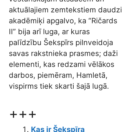
aktuālajiem zemtekstiem daudzi
akadēmiķi apgalvo, ka “Ričards
II” bija arī luga, ar kuras
palīdzību Šekspīrs pilnveidoja
savas rakstnieka prasmes; daži
elementi, kas redzami vēlākos
darbos, piemēram, Hamletā,
vispirms tiek skarti šajā lugā.
+++
Kas ir Šekspīra