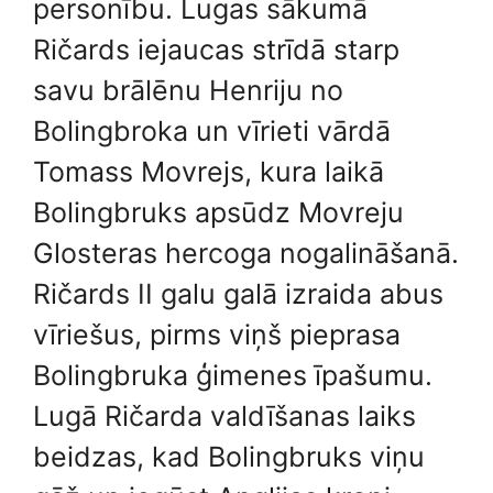
personību. Lugas sākumā
Ričards iejaucas strīdā starp
savu brālēnu Henriju no
Bolingbroka un vīrieti vārdā
Tomass Movrejs, kura laikā
Bolingbruks apsūdz Movreju
Glosteras hercoga nogalināšanā.
Ričards II galu galā izraida abus
vīriešus, pirms viņš pieprasa
Bolingbruka ģimenes īpašumu.
Lugā Ričarda valdīšanas laiks
beidzas, kad Bolingbruks viņu