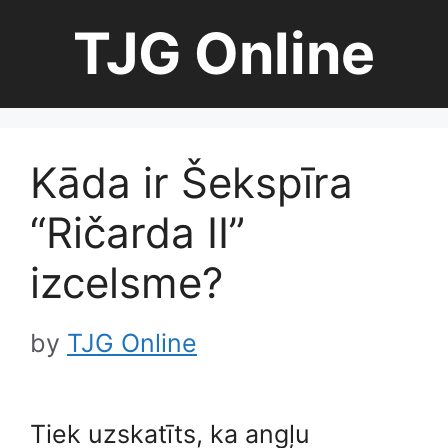
Skip
TJG Online
to
content
Kāda ir Šekspīra
“Ričarda II”
izcelsme?
by
TJG Online
Tiek uzskatīts, ka angļu