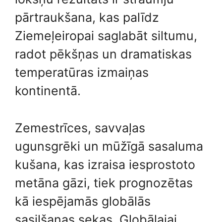
pārtraukšana, kas palīdz
Ziemeļeiropai saglabāt siltumu,
radot pēkšņas un dramatiskas
temperatūras izmaiņas
kontinentā.
Zemestrīces, savvaļas
ugunsgrēki un mūžīgā sasaluma
kušana, kas izraisa iesprostoto
metāna gāzi, tiek prognozētas
kā iespējamās globālās
sasilšanas sekas. Globālajai