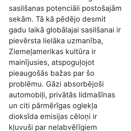
sasilšanas potenciāli postošajām
sekām. Tā kā pēdējo desmit
gadu laikā globālajai sasilšanai ir
pievērsta lielāka uzmanība,
Ziemeļamerikas kultūra ir
mainījusies, atspoguļojot
pieaugošās bažas par šo
problēmu. Gāzi absorbējoši
automobiļi, privātās lidmašīnas
un citi pārmērīgas oglekļa
dioksīda emisijas cēloņi ir
kļuvuši par nelabvēlīgiem