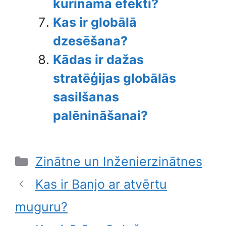
kurināmā efekti?
Kas ir globālā
dzesēšana?
Kādas ir dažas
stratēģijas globālās
sasilšanas
palēnināšanai?
Categories
Zinātne un Inženierzinātnes
Kas ir Banjo ar atvērtu
muguru?