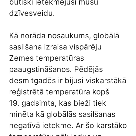
būtiski ietekmējusi mūsu
dzīvesveidu.
Kā norāda nosaukums, globālā
sasilšana izraisa vispārēju
Zemes temperatūras
paaugstināšanos. Pēdējās
desmitgadēs ir bijusi viskarstākā
reģistrētā temperatūra kopš
19. gadsimta, kas bieži tiek
minēta kā globālās sasilšanas
negatīvā ietekme. Ar šo karstāko