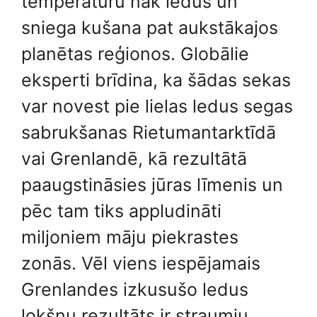
temperatūru nāk ledus un
sniega kušana pat aukstākajos
planētas reģionos. Globālie
eksperti brīdina, ka šādas sekas
var novest pie lielas ledus segas
sabrukšanas Rietumantarktīdā
vai Grenlandē, kā rezultātā
paaugstināsies jūras līmenis un
pēc tam tiks appludināti
miljoniem māju piekrastes
zonās. Vēl viens iespējamais
Grenlandes izkusušo ledus
lokšņu rezultāts ir straumju