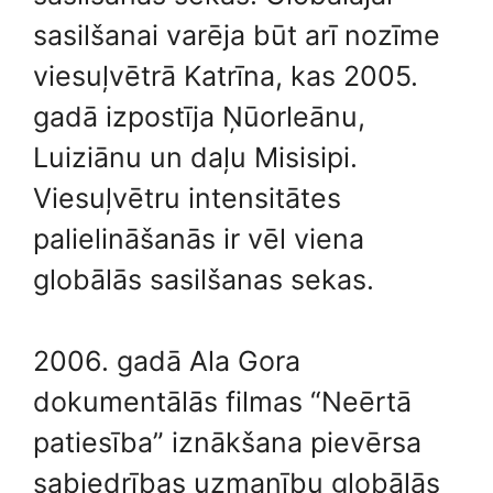
sasilšanai varēja būt arī nozīme
viesuļvētrā Katrīna, kas 2005.
gadā izpostīja Ņūorleānu,
Luiziānu un daļu Misisipi.
Viesuļvētru intensitātes
palielināšanās ir vēl viena
globālās sasilšanas sekas.
2006. gadā Ala Gora
dokumentālās filmas “Neērtā
patiesība” iznākšana pievērsa
sabiedrības uzmanību globālās