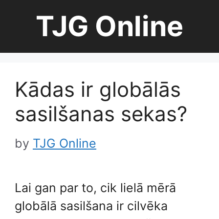
Skip
TJG Online
to
content
Kādas ir globālās
sasilšanas sekas?
by
TJG Online
Lai gan par to, cik lielā mērā
globālā sasilšana ir cilvēka