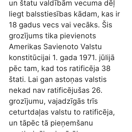
un štatu valdībām vecuma dēļ
liegt balsstiesības kādam, kas ir
18 gadus vecs vai vecāks. Šis
grozījums tika pievienots
Amerikas Savienoto Valstu
konstitūcijai 1. gada 1971. jūlijā
pēc tam, kad tos ratificēja 38
štati. Lai gan astoņas valstis
nekad nav ratificējušas 26.
grozījumu, vajadzīgās trīs
ceturtdaļas valstu to ratificēja,
un tāpēc tā pieņemšanu