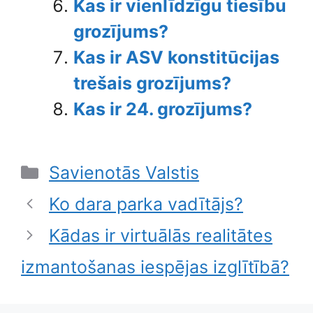
Kas ir vienlīdzīgu tiesību
grozījums?
Kas ir ASV konstitūcijas
trešais grozījums?
Kas ir 24. grozījums?
Categories
Savienotās Valstis
Ko dara parka vadītājs?
Kādas ir virtuālās realitātes
izmantošanas iespējas izglītībā?