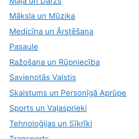
Māja un Dārzs
Māksla un Mūzika
Medicīna un Ārstēšana
Pasaule
Ražošana un Rūpniecība
Savienotās Valstis
Skaistums un Personīgā Aprūpe
Sports un Vaļasprieki
Tehnoloģijas un Sīkrīki
Transports