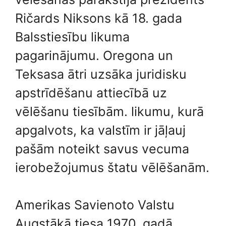
Ričards Niksons kā 18. gada
Balsstiesību likuma
pagarinājumu. Oregona un
Teksasa ātri uzsāka juridisku
apstrīdēšanu attiecībā uz
vēlēšanu tiesībām. likumu, kurā
apgalvots, ka valstīm ir jāļauj
pašām noteikt savus vecuma
ierobežojumus štatu vēlēšanām.
Amerikas Savienoto Valstu
Augstākā tiesa 1970. gadā