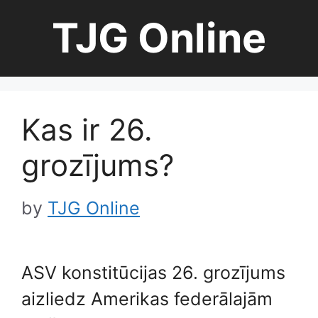
Skip
TJG Online
to
content
Kas ir 26.
grozījums?
by
TJG Online
ASV konstitūcijas 26. grozījums
aizliedz Amerikas federālajām