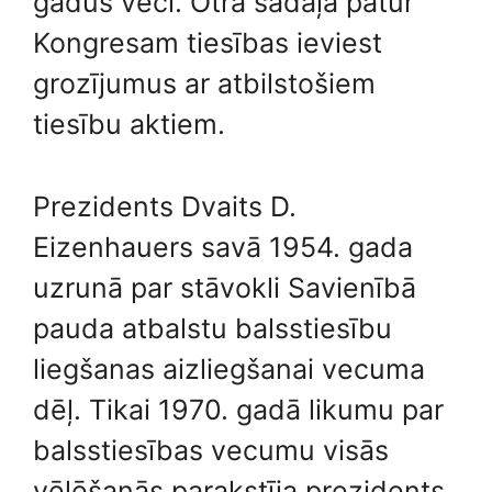
gadus veci. Otrā sadaļa patur
Kongresam tiesības ieviest
grozījumus ar atbilstošiem
tiesību aktiem.
Prezidents Dvaits D.
Eizenhauers savā 1954. gada
uzrunā par stāvokli Savienībā
pauda atbalstu balsstiesību
liegšanas aizliegšanai vecuma
dēļ. Tikai 1970. gadā likumu par
balsstiesības vecumu visās
vēlēšanās parakstīja prezidents